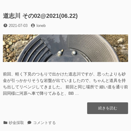
リ
画
生
ー
像
成
が
道志川 その02@2021(06.22)
さ
生
れ
投
投
2021-07-03
成
loneb
な
稿
稿
さ
い
日
者
れ
問
な
題”の
い
問
題
に
前回、軽く下見のつもりで出かけた道志川ですが、思ったよりも砂
金が引っかかりそうな岩盤が出ていましたので、ちゃんと道具を持
ち出してリベンジしてきました。 前回と同じ場所で 細い道を通り前
回同様に河原へ車で降りてみると、BB …
“道
続きを読む
志
川
カ
道
砂金採取
コメントする
そ
テ
志