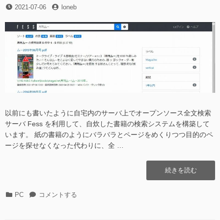
の
投
投
2021-07-06
会
loneb
稿
稿
@2021.07.10
日
者
へ
の
以前にも書いたように自宅内のサーバ上でオープンソース全文検索
サーバ Fess を利用して、自炊した書籍の検索システムを構築して
います。 紙の書籍のようにバラバラとページをめくりつつ目的のペ
ージを探せなくなった代わりに、全 …
“fess
続きを読む
で
thumbnail
カ
fess
PC
コメントする
画
テ
で
像
ゴ
thumbnail
が