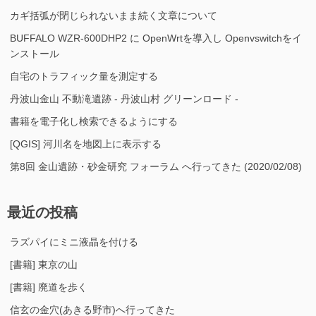
カギ括弧が閉じられないまま続く文章について
BUFFALO WZR-600DHP2 に OpenWrtを導入し Openvswitchをイ
ンストール
自宅のトラフィック量を測定する
丹波山金山 不動滝遺跡 - 丹波山村 グリーンロード -
書籍を電子化し検索できるようにする
[QGIS] 河川名を地図上に表示する
第8回 金山遺跡・砂金研究 フォーラム へ行ってきた (2020/02/08)
最近の投稿
ラズパイにミニ液晶を付ける
[書籍] 東京の山
[書籍] 廃道を歩く
信玄の金穴(あきる野市)へ行ってきた