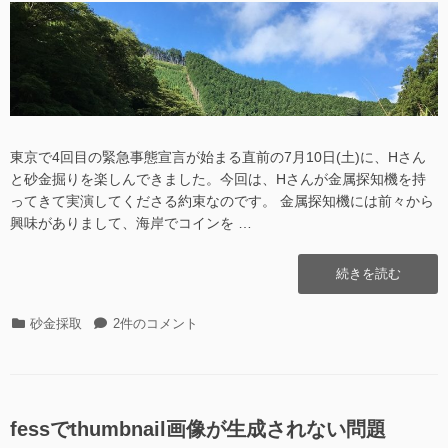
測
日
者
量
定
を
す
測
る”の
定
す
る
に
東京で4回目の緊急事態宣言が始まる直前の7月10日(土)に、Hさん
と砂金掘りを楽しんできました。今回は、Hさんが金属探知機を持
ってきて実演してくださる約束なのです。 金属探知機には前々から
興味がありまして、海岸でコインを …
“金
続きを読む
属
探
カ
金
砂金採取
2件のコメント
知
テ
属
機
ゴ
探
見
リ
知
学
ー
機
会
見
fessでthumbnail画像が生成されない問題
@2021.07.10″
学