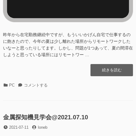
昨年から在宅勤務継続中ですが、もういいかげん自宅で仕事するの
に飽きたので、今年の夏は少し離れた場所からリモートワークした
いなーと思ったりしてます。しかし、問題が1つあって、夏の間滞在
しようと思っている場所にはリモートワー …
“自
続きを読む
宅
の
カ
自
PC
コメントする
ト
テ
宅
ラ
ゴ
の
フ
リ
ト
ィ
ー
ラ
ッ
フ
金属探知機見学会@2021.07.10
ク
ィ
量
投
投
2021-07-11
ッ
loneb
を
稿
稿
ク