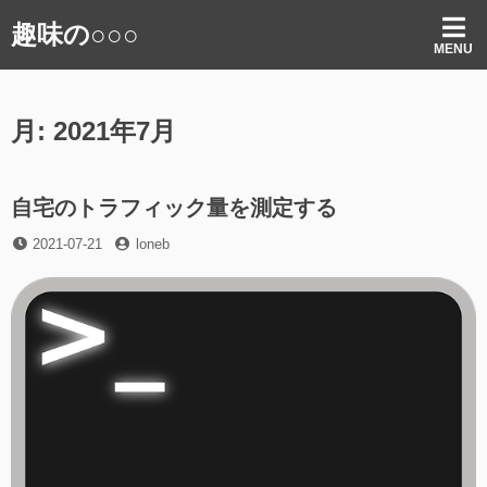
コ
趣味の○○○
ン
MENU
テ
ン
ツ
月:
2021年7月
へ
ス
キ
ッ
自宅のトラフィック量を測定する
プ
投
投
2021-07-21
loneb
稿
稿
日
者