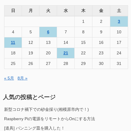
日
月
火
水
木
金
土
1
2
3
4
5
6
7
8
9
10
11
12
13
14
15
16
17
18
19
20
21
22
23
24
25
26
27
28
29
30
31
« 5月
8月 »
人気の投稿とページ
新型コロナ禍下での砂金採り(相模原市内で！)
Raspberry Piの電源をリモートからOnにする方法
[道具] パンニング皿を購入した！