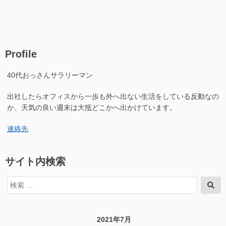
の
ゴ
川
02@2021(06.22)”の
リ
そ
ー
の
02@2021(06.22)
に
Profile
40代おっさんサラリーマン
出社したらオフィスから一歩も外へ出ない生活をしている反動なの
か、天気の良い週末は大抵どこかへ出かけています。
連絡先
サイト内検索
検
検
索
索
対
象:
2021年7月