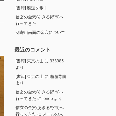
[書籍] 廃道を歩く
信玄の金穴(あきる野市)へ
行ってきた
刈寄山南面の金穴について
最近のコメント
[書籍] 東京の山
に
333985
より
[書籍] 東京の山
に
啪啪导航
より
信玄の金穴(あきる野市)へ
行ってきた
に
loneb
より
信玄の金穴(あきる野市)へ
行ってきた
に
メールの人