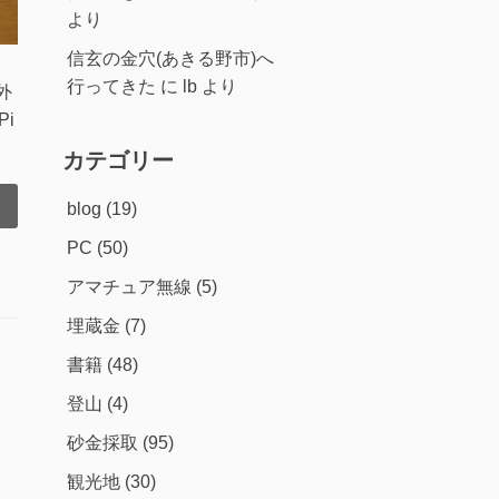
より
信玄の金穴(あきる野市)へ
行ってきた
に
lb
より
外
i
カテゴリー
blog
(19)
PC
(50)
アマチュア無線
(5)
埋蔵金
(7)
書籍
(48)
登山
(4)
砂金採取
(95)
観光地
(30)