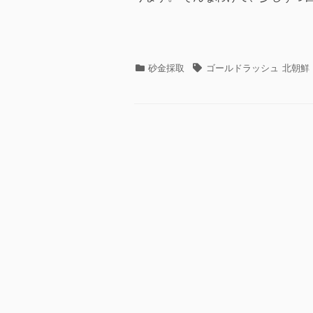
カ
タ
砂金採取
ゴールドラッシュ
北朝鮮
テ
グ
ゴ
リ
ー