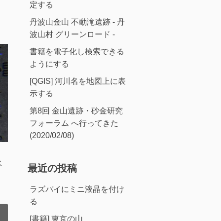
定する
丹波山金山 不動滝遺跡 - 丹
波山村 グリーンロード -
書籍を電子化し検索できる
ようにする
[QGIS] 河川名を地図上に表
示する
第8回 金山遺跡・砂金研究
フォーラム へ行ってきた
(2020/02/08)
水
最近の投稿
ラズパイにミニ液晶を付け
る
[書籍] 東京の山