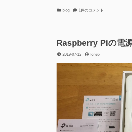
カ
丹
blog
1件のコメント
テ
波
ゴ
川
リ
そ
ー
の
27
Raspberry P
2019.07.14
へ
投
投
2019-07-12
loneb
の
稿
稿
日
者