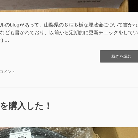
ルのblogがあって、山梨県の多種多様な埋蔵金について書かれ
なども書かれており、以前から定期的に更新チェックをしてい
) …
“[書
続きを読む
籍]
山
のコメント
梨
県
の
埋
蔵
皿を購入した！
金
伝
説”の