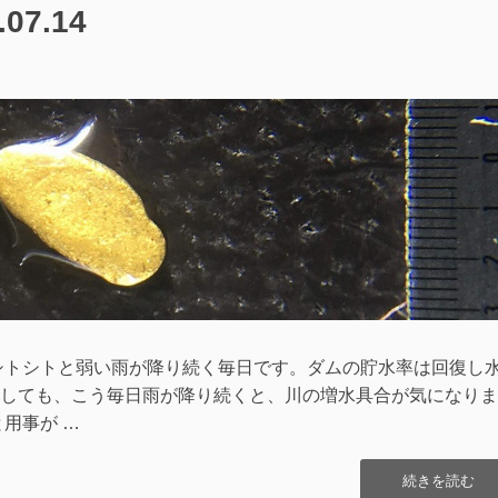
07.14
を
購
入
し
た！”の
日シトシトと弱い雨が降り続く毎日です。ダムの貯水率は回復し
しても、こう毎日雨が降り続くと、川の増水具合が気になりま
用事が …
“丹
続きを読む