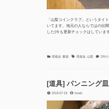
「山梨コインクラブ」というタイト
いてます。地元の人ならではの伝聞
した(今も更新チェックはしています
カ
タ
[書
埋蔵金
書籍
埋蔵金
山梨
2件
テ
グ
籍]
ゴ
山
リ
梨
ー
県
の
[道具] パンニング
埋
蔵
投
投
2019-07-19
loneb
金
稿
稿
伝
日
者
説