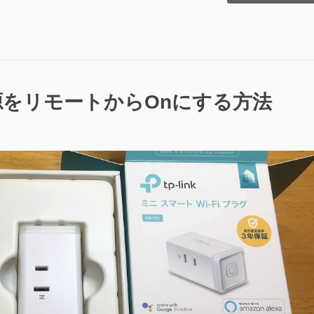
波
川
そ
の
27
2019.07.14″
の
iの電源をリモートからOnにする方法