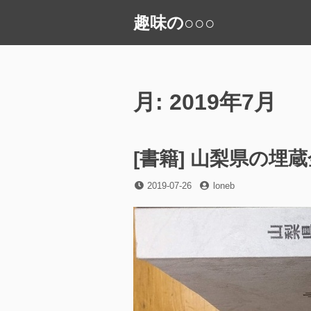
コ
趣味の○○○
ン
テ
ン
ツ
へ
月:
2019年7月
ス
キ
ッ
[書籍] 山梨県の埋
プ
投
投
2019-07-26
loneb
稿
稿
日
者