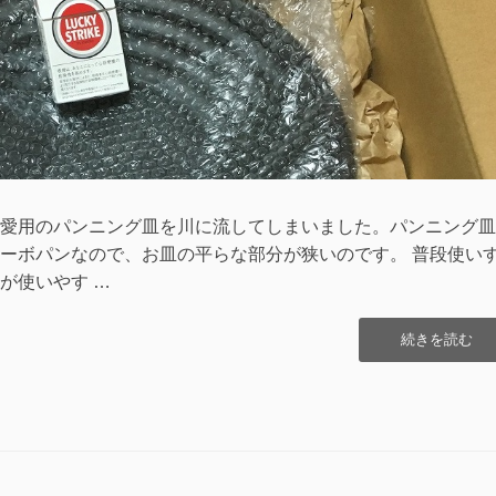
愛用のパンニング皿を川に流してしまいました。パンニング皿
ーボパンなので、お皿の平らな部分が狭いのです。 普段使い
が使いやす …
“[道
続きを読む
具]
パ
ン
ニ
ン
グ
皿