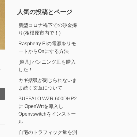
人気の投稿とページ
新型コロナ禍下での砂金採
り(相模原市内で！)
Raspberry Piの電源をリモ
ートからOnにする方法
[道具] パンニング皿を購入
した！
す
カギ括弧が閉じられないま
ま続く文章について
BUFFALO WZR-600DHP2
に OpenWrtを導入し
Openvswitchをインストー
ル
自宅のトラフィック量を測