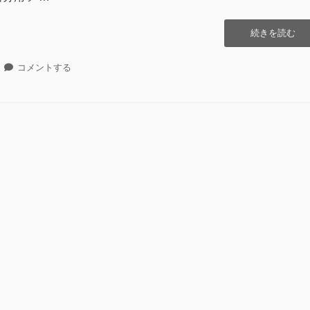
“北
続きを読む
朝
鮮
北
コメントする
で
朝
ゴ
鮮
ー
で
ル
ゴ
ド
ー
ラ
ル
ッ
ド
シ
ラ
ュ!?”の
ッ
シ
ュ!?
に