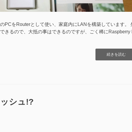
PCをRouterとして使い、家庭内にLANを構築しています。 
できるので、大抵の事はできるのですが、ごく稀にRaspberry P
“Raspberry
続きを読む
Pi
の
ト
電
源
を
リ
モ
ッシュ!?
ー
ト
か
ら
On
に