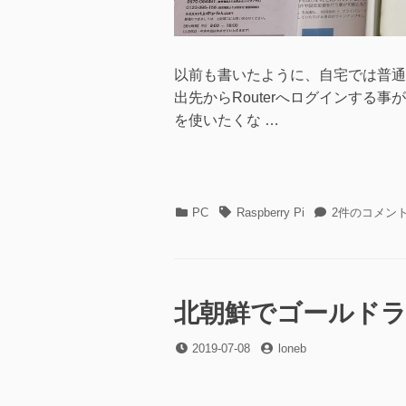
以前も書いたように、自宅では普通の
出先からRouterへログインする事が
を使いたくな …
カ
タ
Raspberry
PC
Raspberry Pi
2件のコメン
テ
グ
Pi
ゴ
の
リ
電
ー
源
を
北朝鮮でゴールドラ
リ
モ
投
投
2019-07-08
loneb
ー
稿
稿
ト
日
者
か