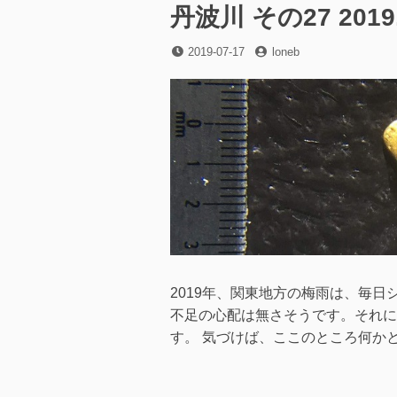
ン
丹波川 その27 2019.
グ
皿
投
投
2019-07-17
loneb
を
稿
稿
購
日
者
入
し
た！
に
2019年、関東地方の梅雨は、毎
不足の心配は無さそうです。それに
す。 気づけば、ここのところ何かと