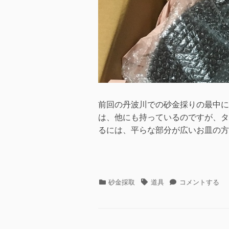
へ
の
前回の丹波川での砂金採りの最中に
は、他にも持っているのですが、タ
るには、平らな部分が広いお皿の方
カ
タ
[道
砂金採取
道具
コメントする
テ
グ
具]
ゴ
パ
リ
ン
ー
ニ