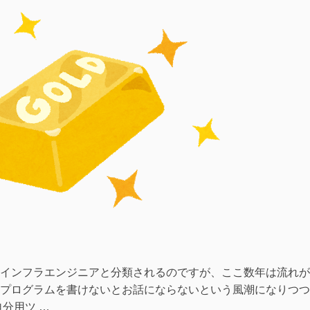
す
る
方
法”の
インフラエンジニアと分類されるのですが、ここ数年は流れが
プログラムを書けないとお話にならないという風潮になりつつ
分用ツ …