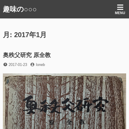
コ
趣味の○○○
ン
MENU
テ
ン
ツ
月:
2017年1月
へ
ス
キ
ッ
奥秩父研究 原全教
プ
投
投
2017-01-23
loneb
稿
稿
日
者