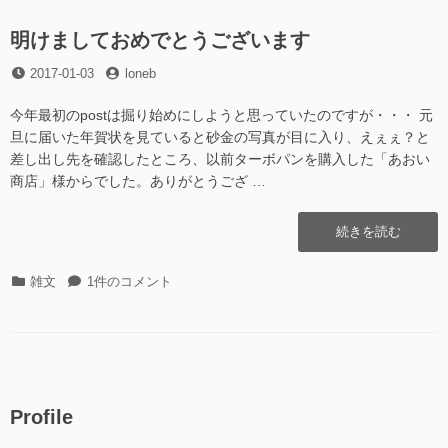
お
ー
り
し
な
明けましておめでとうございます
中
お
学
投
投
2017-01-03
loneb
し
地
稿
稿
中
学”の
日
者
学
今年最初のpostは掘り始めにしようと思っていたのですが・・・ 元
地
旦に届いた年賀状を見ていると砂金の写真が目に入り、えぇぇ？と
学
差し出し先を確認したところ、以前ターボパンを購入した「あおい
に
商店」様からでした。ありがとうござ …
“明
続きを読む
け
ま
カ
明
雑文
1件のコメント
し
テ
け
て
ゴ
ま
お
リ
し
め
ー
て
で
お
と
め
う
Profile
で
ご
と