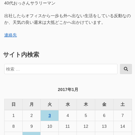
ざ
40代おっさんサラリーマン
う
い
ご
ま
出社したらオフィスから一歩も外へ出ない生活をしている反動なの
ざ
す”の
い
か、天気の良い週末は大抵どこかへ出かけています。
ま
す
連絡先
へ
の
サイト内検索
検
検
索
索
対
象:
2017年1月
日
月
火
水
木
金
土
1
2
3
4
5
6
7
8
9
10
11
12
13
14