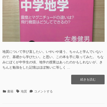
地質について学び直したい。いやいや違う、ちゃんと学んでいない
ので、基礎から学びたい。と思い、この本を手に取ってみた。 ちな
みにぼくが中学生の頃、地学の授業はあったのかもしれないが、き
ちんと勉強をした記憶はほぼ無いに等しく …
“大
続きを読む
人
の
カ
タ
大
書籍
地質
コメントする
や
テ
グ
人
り
ゴ
の
な
リ
や