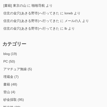
[書籍] 東京の山
に
啪啪导航
より
信玄の金穴(あきる野市)へ行ってきた
に
loneb
より
信玄の金穴(あきる野市)へ行ってきた
に
メールの人
より
信玄の金穴(あきる野市)へ行ってきた
に
lb
より
カテゴリー
blog
(19)
PC
(50)
アマチュア無線
(5)
埋蔵金
(7)
書籍
(48)
登山
(4)
砂金採取
(95)