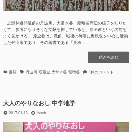
一之瀬林道開通前の丹波川、大常木谷、龍喰谷周辺の様子を知りた
くて、参考になりそうな文献を探していると、原全教という名前を
よく見かける。 原全教は、戦前、戦後の時期に奥秩父を中心に活動
した登山家であり、その著書である「奥秩 …
“奥
続きを読む
秩
父
カ
タ
奥
書籍
丹波川
埋蔵金
大常木谷
龍喰谷
1件のコメント
研
テ
グ
秩
究
ゴ
父
原
リ
研
全
ー
究
教”の
原
大人のやりなおし 中学地学
全
投
投
2017-01-16
loneb
教
稿
稿
へ
日
者
の