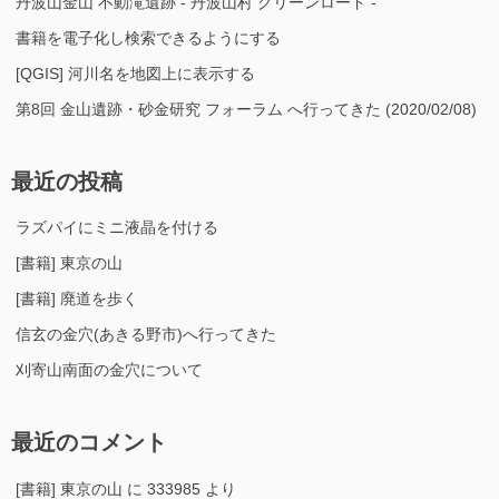
丹波山金山 不動滝遺跡 - 丹波山村 グリーンロード -
書籍を電子化し検索できるようにする
[QGIS] 河川名を地図上に表示する
第8回 金山遺跡・砂金研究 フォーラム へ行ってきた (2020/02/08)
最近の投稿
ラズパイにミニ液晶を付ける
[書籍] 東京の山
[書籍] 廃道を歩く
信玄の金穴(あきる野市)へ行ってきた
刈寄山南面の金穴について
最近のコメント
[書籍] 東京の山
に
333985
より