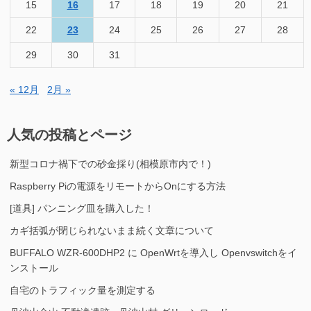
15
16
17
18
19
20
21
22
23
24
25
26
27
28
29
30
31
« 12月
2月 »
人気の投稿とページ
新型コロナ禍下での砂金採り(相模原市内で！)
Raspberry Piの電源をリモートからOnにする方法
[道具] パンニング皿を購入した！
カギ括弧が閉じられないまま続く文章について
BUFFALO WZR-600DHP2 に OpenWrtを導入し Openvswitchをイ
ンストール
自宅のトラフィック量を測定する