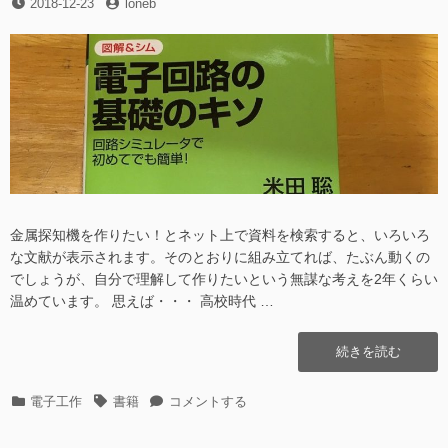
投
投
2018-12-23
年
loneb
納
稿
稿
掘
め)”の
日
者
り
納
め)
に
金属探知機を作りたい！とネット上で資料を検索すると、いろいろ
な文献が表示されます。そのとおりに組み立てれば、たぶん動くの
でしょうが、自分で理解して作りたいという無謀な考えを2年くらい
温めています。 思えば・・・ 高校時代 …
“[書
続きを読む
籍]
電
カ
タ
[書
電子工作
書籍
コメントする
子
テ
グ
籍]
回
ゴ
電