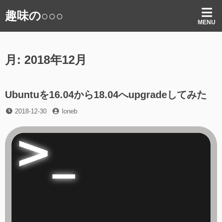
コ
趣味の○○○
ン
MENU
テ
ン
ツ
月:
2018年12月
へ
ス
キ
ッ
Ubuntuを16.04から18.04へupgradeしてみた
プ
投
投
2018-12-30
loneb
稿
稿
日
者