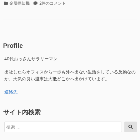
カ
ト
金属探知機
2件のコメント
ャ
テ
レ
ー
ゴ
ジ
ハ
リ
ャ
ン
ー
ー
テ
ハ
ィ
ン
ン
Profile
テ
グ
ィ
ご
40代おっさんサラリーマン
ン
っ
グ
こ”の
出社したらオフィスから一歩も外へ出ない生活をしている反動なの
ご
っ
か、天気の良い週末は大抵どこかへ出かけています。
こ
へ
連絡先
の
サイト内検索
検
検
索
索
対