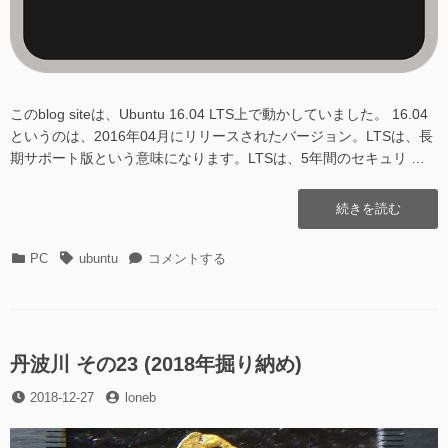
このblog siteは、Ubuntu 16.04 LTS上で動かしていました。 16.04
というのは、2016年04月にリリースされたバージョン。LTSは、長
期サポート版という意味になります。LTSは、5年間のセキュリ …
“Ubuntu
続きを読む
を
16.04
カ
タ
Ubuntu
PC
ubuntu
コメントする
か
テ
グ
を
ら
ゴ
16.04
18.04
リ
か
へ
ー
ら
upgrade
18.04
丹波川 その23 (2018年掘り納め)
し
へ
て
投
投
2018-12-27
loneb
upgrade
み
稿
稿
し
た”の
日
者
て