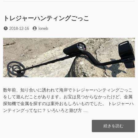
路
リ
子
の
ー
回
基
路
トレジャーハンティングごっこ
礎
の
の
投
投
2018-12-16
loneb
基
キ
稿
稿
礎
ソ”の
日
者
の
キ
ソ
に
数年前、知り合いに誘われて海岸でトレジャーハンティングごっこ
をして遊んだことがあります。お宝は見つからなかったけど、金属
探知機で金属を探すのは案外おもしろいものでした。 トレジャーハ
ンティングってなに？ いろいろと遊び方 …
“ト
続きを読む
レ
ジ