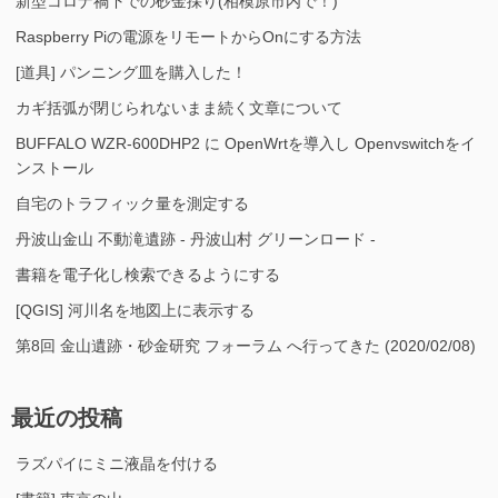
新型コロナ禍下での砂金採り(相模原市内で！)
Raspberry Piの電源をリモートからOnにする方法
[道具] パンニング皿を購入した！
カギ括弧が閉じられないまま続く文章について
BUFFALO WZR-600DHP2 に OpenWrtを導入し Openvswitchをイ
ンストール
自宅のトラフィック量を測定する
丹波山金山 不動滝遺跡 - 丹波山村 グリーンロード -
書籍を電子化し検索できるようにする
[QGIS] 河川名を地図上に表示する
第8回 金山遺跡・砂金研究 フォーラム へ行ってきた (2020/02/08)
最近の投稿
ラズパイにミニ液晶を付ける