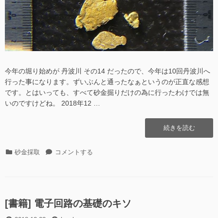
み
た
に
今年の堀り始めが 丹波川 その14 だったので、今年は10回丹波川へ
行った事になります。ずいぶんと通ったなぁというのが正直な感想
です。とはいっても、すべて砂金掘りだけの為に行ったわけでは無
いのですけどね。 2018年12 …
“丹
続きを読む
波
川
カ
丹
砂金採取
コメントする
そ
テ
波
の
ゴ
川
23
リ
そ
(2018
ー
の
年
23
[書籍] 電子回路の基礎のキソ
掘
(2018
り