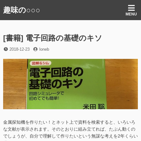
コ
趣味の○○○
ン
MENU
テ
ン
ツ
[書籍] 電子回路の基礎のキソ
へ
ス
投
投
2018-12-23
loneb
キ
稿
稿
ッ
日
者
プ
金属探知機を作りたい！とネット上で資料を検索すると、いろいろ
な文献が表示されます。そのとおりに組み立てれば、たぶん動くの
でしょうが、自分で理解して作りたいという無謀な考えを2年くらい