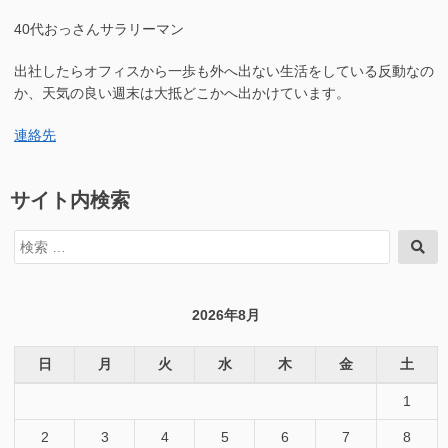
40代おっさんサラリーマン
出社したらオフィスから一歩も外へ出ない生活をしている反動なの
か、天気の良い週末は大抵どこかへ出かけています。
連絡先
サイト内検索
検
検
索
索
対
象:
2026年8月
日
月
火
水
木
金
土
1
2
3
4
5
6
7
8