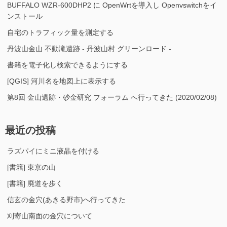
BUFFALO WZR-600DHP2 に OpenWrtを導入し Openvswitchをイ
ンストール
自宅のトラフィック量を測定する
丹波山金山 不動滝遺跡 - 丹波山村 グリーンロード -
書籍を電子化し検索できるようにする
[QGIS] 河川名を地図上に表示する
第8回 金山遺跡・砂金研究 フォーラム へ行ってきた (2020/02/08)
最近の投稿
ラズパイにミニ液晶を付ける
[書籍] 東京の山
[書籍] 廃道を歩く
信玄の金穴(あきる野市)へ行ってきた
刈寄山南面の金穴について