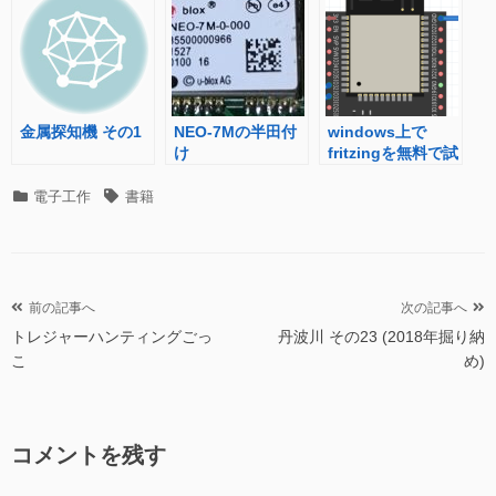
金属探知機 その1
NEO-7Mの半田付
windows上で
け
fritzingを無料で試
してみる
カ
タ
電子工作
書籍
テ
グ
ゴ
リ
ー
投
前の記事へ
次の記事へ
トレジャーハンティングごっ
丹波川 その23 (2018年掘り納
稿
こ
め)
ナ
ビ
ゲ
コメントを残す
ー