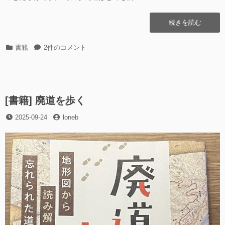
“[書
続きを読む
籍]
東
カ
[書
書籍
2件のコメント
京
テ
籍]
の
ゴ
東
山”の
リ
京
ー
の
山
[書籍] 廃道を歩く
へ
投
投
2025-09-24
の
loneb
稿
稿
日
者