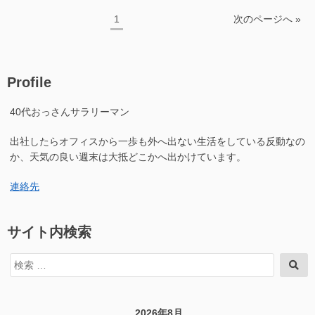
の
光
投
ペ
1
次のページへ »
は
る
ー
稿
相
の
対
ジ
の
は
論
相
ペ
的
Profile
対
効
ー
論
果
40代おっさんサラリーマン
的
ジ
の
効
送
影
果
出社したらオフィスから一歩も外へ出ない生活をしている反動なの
響
り
の
か、天気の良い週末は大抵どこかへ出かけています。
だ
影
そ
響
連絡先
う
だ
だ”の
そ
う
サイト内検索
だ
に
検
検
索
索
対
象:
2026年8月