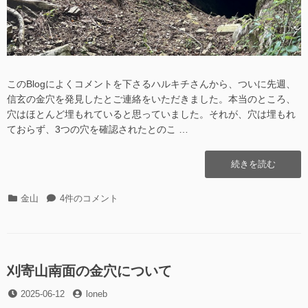
このBlogによくコメントを下さるハルキチさんから、ついに先週、
信玄の金穴を発見したとご連絡をいただきました。本当のところ、
穴はほとんど埋もれていると思っていました。それが、穴は埋もれ
ておらず、3つの穴を確認されたとのこ …
“信
続きを読む
玄
の
カ
信
金山
4件のコメント
金
テ
玄
穴
ゴ
の
(あ
リ
金
き
ー
穴
る
(あ
刈寄山南面の金穴について
野
き
市)
投
投
2025-06-12
る
loneb
へ
稿
稿
野