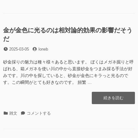
形
テ
の
画
ゴ
地
像
リ
形
を
ー
画
持
像
金が金色に光るのは相対論的効果の影響だそう
っ
を
て
だ
持
外
っ
投
投
2025-03-05
loneb
へ！”の
て
稿
稿
外
日
者
砂金採りの魅力は種々様々あると思います。 ぼくはメガネ掘りと呼
へ！
ばれる、箱メガネを使い川の中から直接砂金をつまみ採る手法が好
へ
みです。川の中を探していると、砂金が金色にキラっと光るので
の
す。この瞬間がとても好きなのです。 頻繁 …
“金
続きを読む
が
金
カ
金
雑文
コメントする
色
テ
が
に
ゴ
金
光
リ
色
る
ー
に