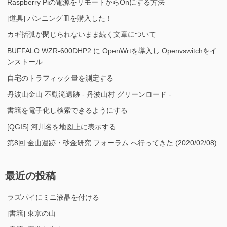
Raspberry Piの電源をリモートからOnにする方法
[道具] パンニング皿を購入した！
カギ括弧が閉じられないまま続く文章について
BUFFALO WZR-600DHP2 に OpenWrtを導入し Openvswitchをイ
ンストール
自宅のトラフィック量を測定する
丹波山金山 不動滝遺跡 - 丹波山村 グリーンロード -
書籍を電子化し検索できるようにする
[QGIS] 河川名を地図上に表示する
第8回 金山遺跡・砂金研究 フォーラム へ行ってきた (2020/02/08)
最近の投稿
ラズパイにミニ液晶を付ける
[書籍] 東京の山