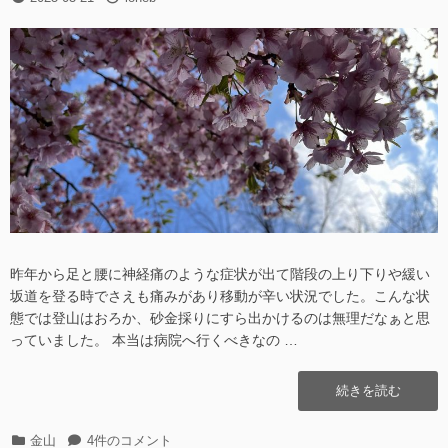
稿
稿
作
日
者
る
へ
の
昨年から足と腰に神経痛のような症状が出て階段の上り下りや緩い
坂道を登る時でさえも痛みがあり移動が辛い状況でした。こんな状
態では登山はおろか、砂金採りにすら出かけるのは無理だなぁと思
っていました。 本当は病院へ行くべきなの …
“GeoTIFF
続きを読む
の
地
カ
GeoTIFF
金山
4件のコメント