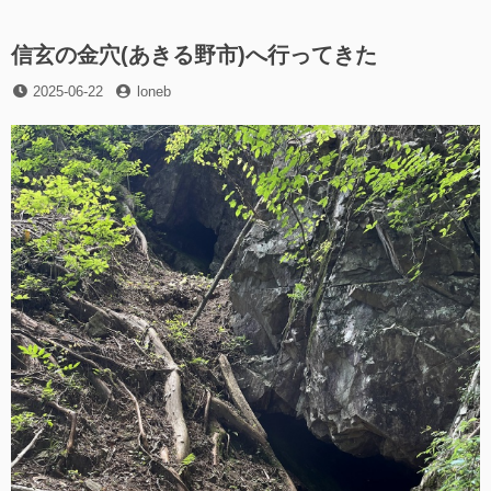
リ
道
く”の
ー
を
歩
信玄の金穴(あきる野市)へ行ってきた
く
投
投
2025-06-22
に
loneb
稿
稿
日
者