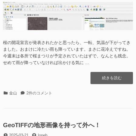
日
者
桜の開花宣言が発表されたかと思ったら、一転、気温が下がってき
ました。おまけに冷たい雨も降っています。まさに花冷えですね。
今週末は各所で桜まつりが予定されていたはずで、なんとも残念。
せめて雨が降っていなければ出かける気に …
“(予
続きを読む
習)QGIS
で
カ
(予
金山
2件のコメント
CS
テ
習)QGIS
立
ゴ
で
体
リ
CS
図
ー
立
を
体
GeoTIFFの地形画像を持って外へ！
作
図
る”の
投
投
2025-03-21
を
loneb