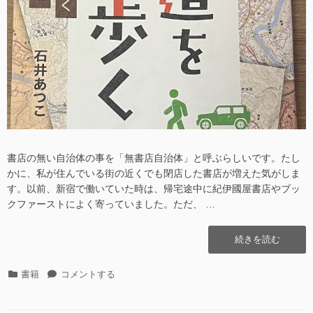
書店の無い自治体の事を「無書店自治体」と呼ぶらしいです。たし
かに、私が住んでいる街の近くでも閉店した書店が増えた気がしま
す。以前、新宿で働いていた時は、帰宅途中に紀伊國屋書店やブッ
クファーストによく寄っていました。ただ、 …
“[書
続きを読む
籍]
廃
カ
[書
書籍
コメントする
道
テ
籍]
を
ゴ
廃
歩