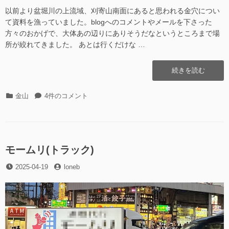
行
日
者
市)
以前より盆堀川の上流域、刈寄山南面にあると思われる金穴につい
っ
へ
て資料を漁っていました。blogへのコメントやメールを下さった
て
行
方々のおかげで、大体あの辺りにありそうだなというところまで場
き
っ
所が絞れてきました。 あとは行くだけな …
た”の
て
き
“刈
続きを読む
た
寄
へ
山
の
カ
刈
金山
4件のコメント
南
テ
寄
面
ゴ
山
の
リ
南
金
ー
面
穴
の
モームリ(トラック)
に
金
つ
投
投
2025-04-19
穴
loneb
い
稿
稿
に
て”の
日
者
つ
い
て
へ
の