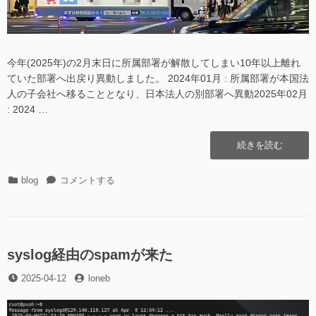
今年(2025年)の2月末日に所属部署が解散してしまい10年以上離れ
ていた部署へ出戻り異動しました。 2024年01月 : 所属部署が本国法
人の子会社へ移ることとなり、日本法人の別部署へ異動2025年02月
: 2024 …
“モ
続きを読む
ー
ム
カ
モ
blog
コメントする
リ
テ
ー
(ト
ゴ
ム
ラ
リ
リ
ッ
ー
(ト
ク)”の
ラ
syslog経由のspamが来た
ッ
投
投
2025-04-12
ク)
loneb
稿
稿
に
日
者