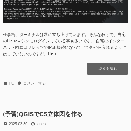
仕事柄、ターミナルは常に立ち上げています。そんなわけで、自宅
のLinuxマシンにログインしている事も多いです。 自宅のインター
ネット回線はフレッツでIPoE接続になっていて外から入れるように
はしていないのですが、Linu …
“syslog
続きを読む
経
由
カ
syslog
PC
コメントする
の
テ
経
spam
ゴ
由
が
リ
の
来
ー
spam
た”の
が
(予習)QGISでCS立体図を作る
来
投
投
2025-03-30
た
loneb
稿
稿
に