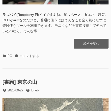
ラズパイ(Raspberry Pi)イイですよね。省スペース、省エネ、静音。
CPUがarmなのだけど、普通に使うにはそんなこと全く気にせずに
普段使うツールを利用できます。モニタなどを直接接続して使って
いるのなら、そんな事 …
“ラ
続きを読む
ズ
パ
カ
ラ
PC
コメントする
イ
テ
ズ
に
ゴ
パ
ミ
リ
イ
ニ
ー
に
液
ミ
[書籍] 東京の山
晶
ニ
を
投
投
2025-09-27
液
loneb
付
稿
稿
晶
け
日
者
を
る”の
付
け