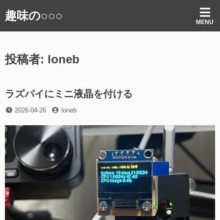
コ
趣味の○○○
ン
MENU
テ
ン
ツ
投稿者:
loneb
へ
ス
キ
ッ
ラズパイにミニ液晶を付ける
プ
投
投
2026-04-26
loneb
稿
稿
日
者