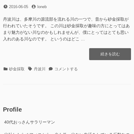
に
投
投
2016-06-05
loneb
稿
稿
日
者
丹波川は、多摩川の源流部を流れる川の一つで、昔から砂金採取が
行われていたそうです。 この川は砂金採取が趣味の方にとってはあ
まり魅力がない川なのかもしれませんが、僕にとってはとても思い
入れのある川なのです。 というのはどこ …
“丹
続きを読む
波
川
カ
タ
丹
砂金採取
丹波川
コメントする
そ
テ
グ
波
の
ゴ
川
1″
リ
そ
の
ー
の
1
に
Profile
40代おっさんサラリーマン