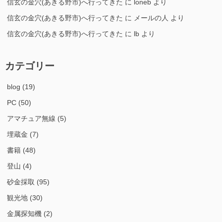
信玄の金穴(あきる野市)へ行ってきた
に
loneb
より
信玄の金穴(あきる野市)へ行ってきた
に
メールの人
より
信玄の金穴(あきる野市)へ行ってきた
に
lb
より
カテゴリー
blog
(19)
PC
(50)
アマチュア無線
(5)
埋蔵金
(7)
書籍
(48)
登山
(4)
砂金採取
(95)
観光地
(30)
金属探知機
(2)