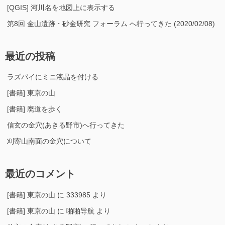
[QGIS] 河川名を地図上に表示する
第8回 金山遺跡・砂金研究 フォーラム へ行ってきた (2020/02/08)
最近の投稿
ラズパイにミニ液晶を付ける
[書籍] 東京の山
[書籍] 廃道を歩く
信玄の金穴(あきる野市)へ行ってきた
刈寄山南面の金穴について
最近のコメント
[書籍] 東京の山
に
333985
より
[書籍] 東京の山
に
啪啪导航
より