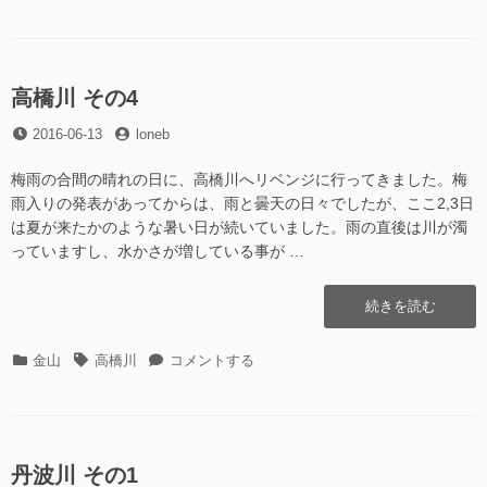
テ
グ
川
1″
ゴ
そ
の
リ
の
ー
1
へ
高橋川 その4
の
投
投
2016-06-13
loneb
稿
稿
日
者
梅雨の合間の晴れの日に、高橋川へリベンジに行ってきました。梅
雨入りの発表があってからは、雨と曇天の日々でしたが、ここ2,3日
は夏が来たかのような暑い日が続いていました。雨の直後は川が濁
っていますし、水かさが増している事が …
“高
続きを読む
橋
川
カ
タ
高
金山
高橋川
コメントする
そ
テ
グ
橋
の
ゴ
川
4″
リ
そ
の
ー
の
4
丹波川 その1