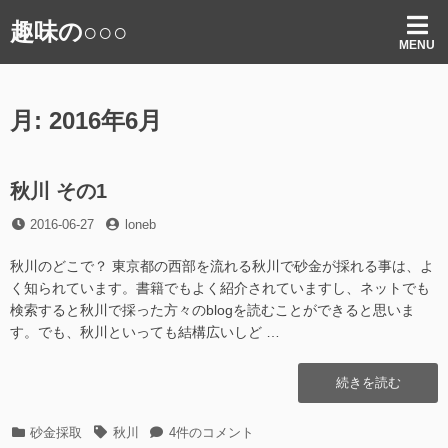
コ
趣味の○○○
ン
MENU
テ
ン
ツ
月:
2016年6月
へ
ス
キ
ッ
秋川 その1
プ
投
投
2016-06-27
loneb
稿
稿
日
者
秋川のどこで？ 東京都の西部を流れる秋川で砂金が採れる事は、よ
く知られています。書籍でもよく紹介されていますし、ネットでも
検索すると秋川で採った方々のblogを読むことができると思いま
す。でも、秋川といっても結構広いしど …
“秋
続きを読む
川
そ
カ
タ
秋
砂金採取
秋川
4件のコメント
の