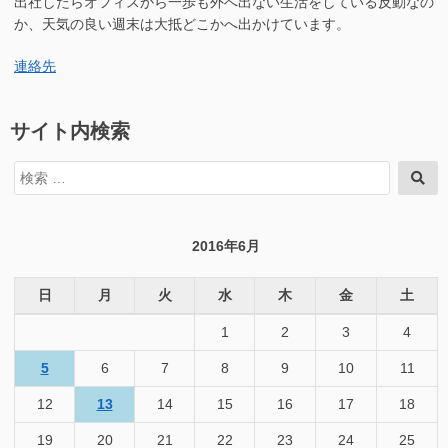
出社したらオフィスから一歩も外へ出ない生活をしている反動なの
か、天気の良い週末は大抵どこかへ出かけています。
連絡先
サイト内検索
検
検
索
索
対
象:
2016年6月
日
月
火
水
木
金
土
1
2
3
4
5
6
7
8
9
10
11
12
13
14
15
16
17
18
19
20
21
22
23
24
25