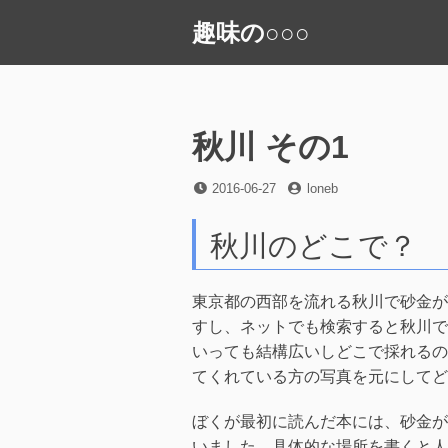
コ
趣味の○○○
ン
テ
ン
ツ
へ
秋川 その1
ス
キ
投
投
2016-06-27
loneb
稿
稿
ッ
日
者
プ
秋川のどこで？
東京都の西部を流れる秋川で砂金が
すし、ネットでも検索すると秋川で
いっても結構広いしどこで採れるの
てくれている方の写真を元にしてど
ぼくが最初に読んだ本には、砂金が
いました。具体的な場所を書くと人