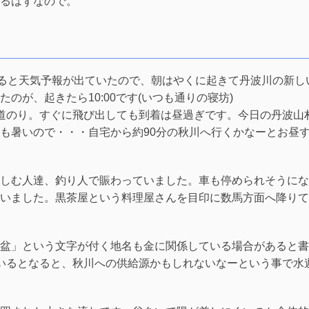
るはずなので。
を超えると天気予報が出ていたので、朝はやくに起きて丹波川の新し
のが、起きたら10:00です(いつも通りの寝坊)
道のり。すぐに飛び出しても到着は昼過ぎです。今日の丹波山
も暑いので・・・自宅から約90分の秋川へ行くかなーとお昼
しむ人達、釣り人で賑わっていました。車も停められそうにな
いました。黒茶屋という料理屋さんを目印に数馬方面へ降りて
盆」という文字が付く地名も金に関係している場合があると書
いるとなると、秋川への供給源かもしれないなーという事で水