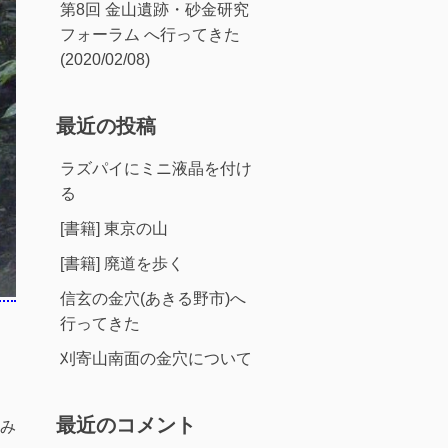
第8回 金山遺跡・砂金研究
フォーラム へ行ってきた
(2020/02/08)
最近の投稿
ラズパイにミニ液晶を付け
る
[書籍] 東京の山
[書籍] 廃道を歩く
信玄の金穴(あきる野市)へ
行ってきた
刈寄山南面の金穴について
最近のコメント
み