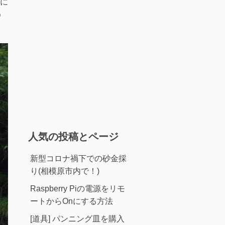
に
う
人気の投稿とページ
新型コロナ禍下での砂金採
り(相模原市内で！)
Raspberry Piの電源をリモ
ートからOnにする方法
[道具] パンニング皿を購入