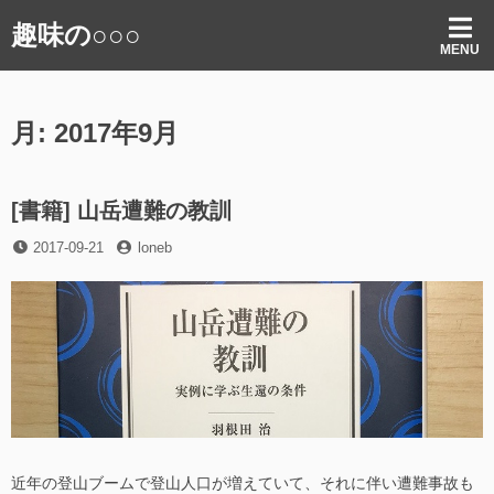
コ
趣味の○○○
ン
MENU
テ
ン
ツ
月:
2017年9月
へ
ス
キ
ッ
[書籍] 山岳遭難の教訓
プ
投
投
2017-09-21
loneb
稿
稿
日
者
近年の登山ブームで登山人口が増えていて、それに伴い遭難事故も