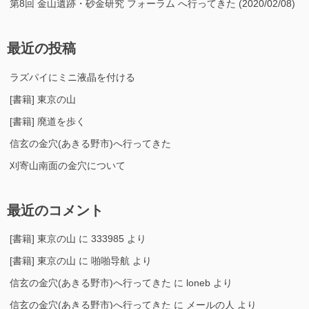
第8回 金山遺跡・砂金研究 フォーラム へ行ってきた (2020/02/08)
最近の投稿
ラズパイにミニ液晶を付ける
[書籍] 東京の山
[書籍] 廃道を歩く
信玄の金穴(あきる野市)へ行ってきた
刈寄山南面の金穴について
最近のコメント
[書籍] 東京の山
に
333985
より
[書籍] 東京の山
に
啪啪导航
より
信玄の金穴(あきる野市)へ行ってきた
に
loneb
より
信玄の金穴(あきる野市)へ行ってきた
に
メールの人
より