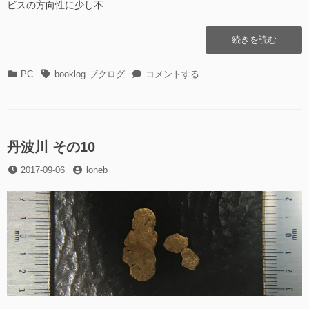
ビスの方向性に少し不 …
リ
本
ブ
史
レ
“ブ
続きを読む
リ
ッ
ク
ブ
ト)”の
ロ
レ
カ
タ
ブ
PC
booklog
ブクログ
コメントする
グ
ッ
テ
グ
ク
か
ト)
ゴ
ロ
ら
に
リ
グ
facebook
ー
か
へ
ら
丹波川 その10
の
facebook
投
投
投
2017-09-06
loneb
へ
稿
稿
稿
の
機
日
者
投
能
稿
が
機
復
能
活！”の
が
復
活！
に