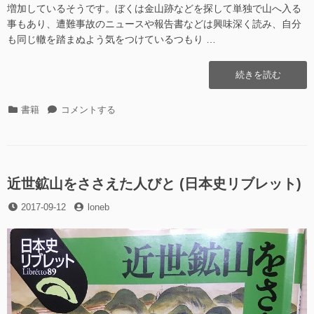
増加しているそうです。ぼくは金山跡などを探して単独で山へ入る
事もあり、遭難事故のニュースや報告書などは興味深く読み、自分
も同じ轍を踏まぬよう気をつけているつもり …
“[書
続きを読む
籍]
山
カ
[書
書籍
コメントする
岳
テ
籍]
遭
ゴ
山
難
リ
岳
の
ー
遭
教
難
近世鉱山をささえた人びと (日本史リブレット)
訓”の
の
投
投
2017-09-12
教
loneb
稿
稿
訓
日
者
に