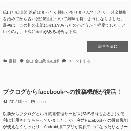
鉱山と鉱山師 以前はまったく興味がありませんでしたが、砂金採取
を始めてから古い(金)鉱山について興味を持つようになりました。
最初は、この川の上流に金山があったのかどうか？程度でした。と
いうのは、上流に金山がある場合は下流 …
“近
続きを読む
世
鉱
カ
タ
近
書籍
金山
金山衆
鉱山師
コメントする
山
テ
グ
世
を
ゴ
鉱
さ
リ
山
さ
ー
を
え
さ
ブクログからfacebookへの投稿機能が復活！
た
さ
人
投
投
2017-09-06
loneb
え
び
稿
稿
た
と
日
者
人
以前からブクログという蔵書管理サービス(SNS機能もあるよ)を便
(日
び
利に利用させてもらっていました。が、突然Facebookへの投稿機能
本
と
が使えなくなったり、Android用アプリが提供中止になったりとサー
史
(日