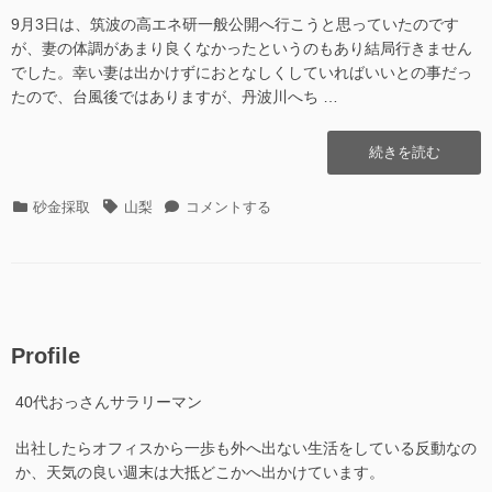
9月3日は、筑波の高エネ研一般公開へ行こうと思っていたのです
が、妻の体調があまり良くなかったというのもあり結局行きません
でした。幸い妻は出かけずにおとなしくしていればいいとの事だっ
たので、台風後ではありますが、丹波川へち …
“丹
続きを読む
波
川
カ
タ
丹
砂金採取
山梨
コメントする
そ
テ
グ
波
の
ゴ
川
10″
リ
そ
の
ー
の
10
に
Profile
40代おっさんサラリーマン
出社したらオフィスから一歩も外へ出ない生活をしている反動なの
か、天気の良い週末は大抵どこかへ出かけています。