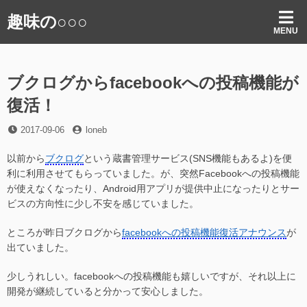
コ
趣味の○○○
ン
MENU
テ
ン
ツ
ブクログからfacebookへの投稿機能が
へ
ス
復活！
キ
ッ
投
投
2017-09-06
loneb
プ
稿
稿
日
者
以前から
ブクログ
という蔵書管理サービス(SNS機能もあるよ)を便
利に利用させてもらっていました。が、突然Facebookへの投稿機能
が使えなくなったり、Android用アプリが提供中止になったりとサー
ビスの方向性に少し不安を感じていました。
ところが昨日ブクログから
facebookへの投稿機能復活アナウンス
が
出ていました。
少しうれしい。facebookへの投稿機能も嬉しいですが、それ以上に
開発が継続していると分かって安心しました。