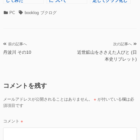
してみた
について
定してグラフ化し
てみた
カ
タ
PC
booklog
ブクログ
テ
グ
ゴ
リ
ー
投
前の記事へ
次の記事へ
丹波川 その10
近世鉱山をささえた人びと (日
稿
本史リブレット)
ナ
ビ
ゲ
コメントを残す
ー
シ
メールアドレスが公開されることはありません。
※
が付いている欄は必
ョ
須項目です
ン
コメント
※