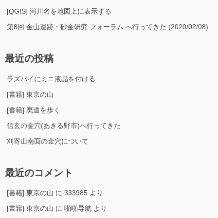
[QGIS] 河川名を地図上に表示する
第8回 金山遺跡・砂金研究 フォーラム へ行ってきた (2020/02/08)
最近の投稿
ラズパイにミニ液晶を付ける
[書籍] 東京の山
[書籍] 廃道を歩く
信玄の金穴(あきる野市)へ行ってきた
刈寄山南面の金穴について
最近のコメント
[書籍] 東京の山
に
333985
より
[書籍] 東京の山
に
啪啪导航
より