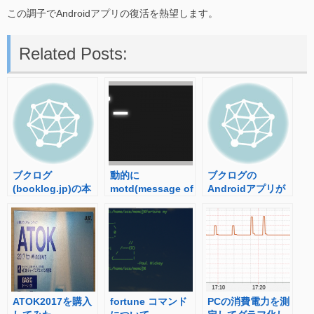
この調子でAndroidアプリの復活を熱望します。
Related Posts:
ブクログ
動的に
ブクログの
(booklog.jp)の本
motd(message of
Androidアプリが
棚を表示する
the day)を表示さ
提供終了していた
wordpress用プラ
せる –
グインを作ってみ
Debian/Ubuntu編
た
–
ATOK2017を購入
fortune コマンド
PCの消費電力を測