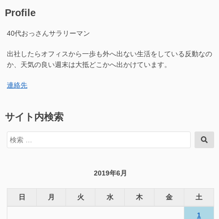
2019.05.03
Profile
へ
の
40代おっさんサラリーマン
出社したらオフィスから一歩も外へ出ない生活をしている反動なの
か、天気の良い週末は大抵どこかへ出かけています。
連絡先
サイト内検索
検
検
索
索
対
象:
2019年6月
日
月
火
水
木
金
土
1