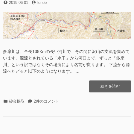
投
投
2019-06-01
loneb
号
川
稿
稿
(多
源
日
者
摩
流
川
で
源
ゴ
流
ー
で
ル
ゴ
ド
ー
多摩川は、全長138Kmの長い河川で、その間に沢山の支流を集めて
ラ
ル
います。源流とされている「水干」から河口まで、ずっと「多摩
ッ
ド
川」という訳ではなくその場所により名前が変ります。 下流から源
シ
ラ
流へたどると以下のようになります。 …
ュ!?)”の
ッ
シ
“柳
ュ!?)
続きを読む
沢
に
川
カ
柳
砂金採取
2件のコメント
そ
テ
沢
の
ゴ
川
1
リ
そ
2019.05.03″
ー
の
の
1