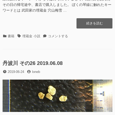
その日の帰宅途中、書店で購入しました。 ぼくの琴線に触れたキー
ワードとは 武田家の埋蔵金 穴山梅雪 …
“[書
続きを読む
籍]
宝
カ
タ
[書
書籍
埋蔵金
小説
コメントする
の
テ
グ
籍]
地
ゴ
宝
図
リ
の
を
ー
地
み
図
丹波川 その26 2019.06.08
つ
を
け
投
投
2019-06-24
loneb
み
た
稿
稿
つ
ら”の
日
者
け
た
ら
に