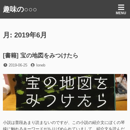
コ
趣味の○○○
ン
MENU
テ
ン
ツ
月:
2019年6月
へ
ス
キ
ッ
[書籍] 宝の地図をみつけたら
プ
投
投
2019-06-25
loneb
稿
稿
日
者
小説は普段あまり読まないのですが、この小説の紹介文にぼくの琴
線に触れるキーワードがちりばめられていまして、紹介文を読んだ