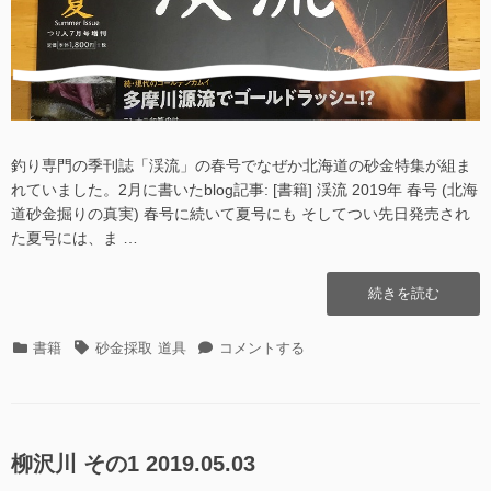
釣り専門の季刊誌「渓流」の春号でなぜか北海道の砂金特集が組ま
れていました。2月に書いたblog記事: [書籍] 渓流 2019年 春号 (北海
道砂金掘りの真実) 春号に続いて夏号にも そしてつい先日発売され
た夏号には、ま …
“[書
続きを読む
籍]
渓
カ
タ
[書
書籍
砂金採取
道具
コメントする
流
テ
グ
籍]
2019
ゴ
渓
年
リ
流
夏
ー
2019
号
年
柳沢川 その1 2019.05.03
(多
夏
摩