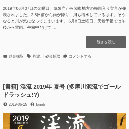
2019年06月07日の金曜日、気象庁から関東地方の梅雨入り宣言が発
表されました。2,3日前から雨が降り、川も増水しているはず。そう
なると川が気になってしまいます。 6月8日土曜日、天気予報では午
後から雷雨。午前中だけで …
“丹
続きを読む
波
川
カ
タ
丹
砂金採取
丹波川
砂金採取
コメントする
そ
テ
グ
波
の
ゴ
川
26
リ
そ
2019.06.08″
ー
の
の
26
[書籍] 渓流 2019年 夏号 (多摩川源流でゴール
2019.06.08
ドラッシュ!?)
に
投
投
2019-06-15
loneb
稿
稿
日
者