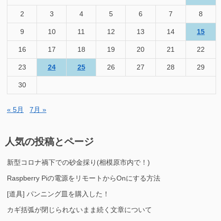
2
3
4
5
6
7
8
9
10
11
12
13
14
15
16
17
18
19
20
21
22
23
24
25
26
27
28
29
30
« 5月
7月 »
人気の投稿とページ
新型コロナ禍下での砂金採り(相模原市内で！)
Raspberry Piの電源をリモートからOnにする方法
[道具] パンニング皿を購入した！
カギ括弧が閉じられないまま続く文章について