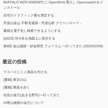
BUFFALO WZR-600DHP2 に OpenWrtを導入し Openvswitchをイ
ンストール
自宅のトラフィック量を測定する
丹波山金山 不動滝遺跡 - 丹波山村 グリーンロード -
書籍を電子化し検索できるようにする
[QGIS] 河川名を地図上に表示する
第8回 金山遺跡・砂金研究 フォーラム へ行ってきた (2020/02/08)
最近の投稿
ラズパイにミニ液晶を付ける
[書籍] 東京の山
[書籍] 廃道を歩く
信玄の金穴(あきる野市)へ行ってきた
刈寄山南面の金穴について