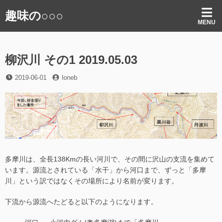
コ
趣味の○○○
ン
MENU
テ
ン
ツ
柳沢川 その1 2019.05.03
へ
ス
投
投
2019-06-01
loneb
キ
稿
稿
ッ
日
者
プ
多摩川は、全長138Kmの長い河川で、その間に沢山の支流を集めて
います。源流とされている「水干」から河口まで、ずっと「多摩
川」という訳ではなくその場所により名前が変ります。
下流から源流へたどると以下のようになります。