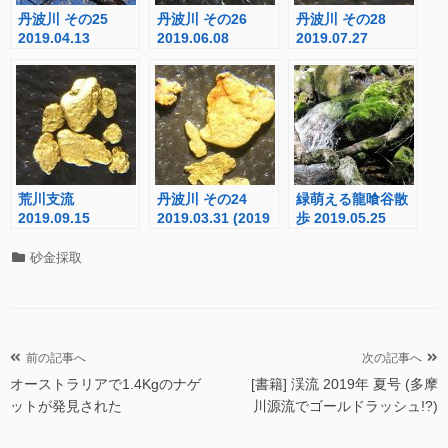
丹波川 その25
丹波川 その26
丹波川 その28
2019.04.13
2019.06.08
2019.07.27
荒川支流
丹波川 その24
緑萌える龍喰谷散
2019.09.15
2019.03.31 (2019
歩 2019.05.25
年初掘り)
カ
砂金採取
テ
ゴ
リ
ー
投
前の記事へ
次の記事へ
オーストラリアで1.4Kgのナゲ
[書籍] 渓流 2019年 夏号 (多摩
稿
ットが発見された
川源流でゴールドラッシュ!?)
ナ
ビ