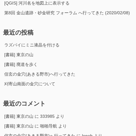
[QGIS] 河川名を地図上に表示する
第8回 金山遺跡・砂金研究 フォーラム へ行ってきた (2020/02/08)
最近の投稿
ラズパイにミニ液晶を付ける
[書籍] 東京の山
[書籍] 廃道を歩く
信玄の金穴(あきる野市)へ行ってきた
刈寄山南面の金穴について
最近のコメント
[書籍] 東京の山
に
333985
より
[書籍] 東京の山
に
啪啪导航
より
信玄の金穴(あきる野市)へ行ってきた
に
loneb
より