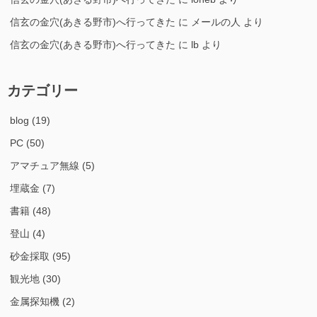
信玄の金穴(あきる野市)へ行ってきた
に
メールの人
より
信玄の金穴(あきる野市)へ行ってきた
に
lb
より
カテゴリー
blog
(19)
PC
(50)
アマチュア無線
(5)
埋蔵金
(7)
書籍
(48)
登山
(4)
砂金採取
(95)
観光地
(30)
金属探知機
(2)