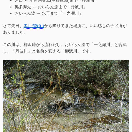
河口 ～ 小河内ダム(奥多摩湖)まで「多摩川」
奥多摩湖 ～ おいらん淵まで「丹波川」
おいらん淵 ～ 水干まで「一之瀬川」
さて先日、
黒川鶏冠山
から降りてきた場所に、いい感じのナメ滝が
ありました。
この川は、柳沢峠から流れだし、おいらん淵で「一之瀬川」と合流
し、「丹波川」と名前を変える「柳沢川」です。