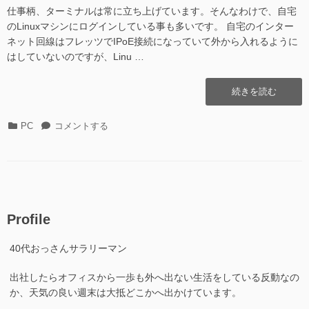
仕事柄、ターミナルは常に立ち上げています。そんなわけで、自宅
のLinuxマシンにログインしている事も多いです。 自宅のインター
ネット回線はフレッツでIPoE接続になっていて外から入れるように
はしていないのですが、Linu …
“syslog
続きを読む
経
由
カ
syslog
PC
コメントする
の
テ
経
spam
ゴ
由
が
リ
の
来
ー
spam
た”の
が
来
Profile
た
に
40代おっさんサラリーマン
出社したらオフィスから一歩も外へ出ない生活をしている反動なの
か、天気の良い週末は大抵どこかへ出かけています。