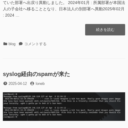
ていた部署へ出戻り異動しました。 2024年01月 : 所属部署が本国法
人の子会社へ移ることとなり、日本法人の別部署へ異動2025年02月
: 2024 …
“モ
続きを読む
ー
ム
カ
モ
blog
コメントする
リ
テ
ー
(ト
ゴ
ム
ラ
リ
リ
ッ
ー
(ト
ク)”の
ラ
syslog経由のspamが来た
ッ
投
投
2025-04-12
ク)
loneb
稿
稿
に
日
者