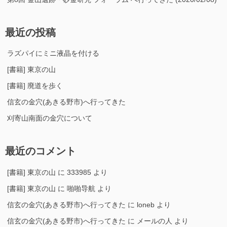
最近の投稿
ラズパイにミニ液晶を付ける
[書籍] 東京の山
[書籍] 廃道を歩く
信玄の金穴(あきる野市)へ行ってきた
刈寄山南面の金穴について
最近のコメント
[書籍] 東京の山
に
333985
より
[書籍] 東京の山
に
啪啪导航
より
信玄の金穴(あきる野市)へ行ってきた
に
loneb
より
信玄の金穴(あきる野市)へ行ってきた
に
メールの人
より