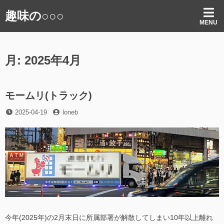
コ
趣味の○○○
ン
MENU
テ
ン
ツ
月:
2025年4月
へ
ス
キ
ッ
モームリ(トラック)
プ
投
投
2025-04-19
loneb
稿
稿
日
者
今年(2025年)の2月末日に所属部署が解散してしまい10年以上離れ