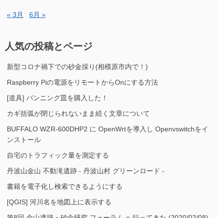
« 3月
6月 »
人気の投稿とページ
新型コロナ禍下での砂金採り(相模原市内で！)
Raspberry Piの電源をリモートからOnにする方法
[道具] パンニング皿を購入した！
カギ括弧が閉じられないまま続く文章について
BUFFALO WZR-600DHP2 に OpenWrtを導入し Openvswitchをイ
ンストール
自宅のトラフィック量を測定する
丹波山金山 不動滝遺跡 - 丹波山村 グリーンロード -
書籍を電子化し検索できるようにする
[QGIS] 河川名を地図上に表示する
第8回 金山遺跡・砂金研究 フォーラム へ行ってきた (2020/02/08)