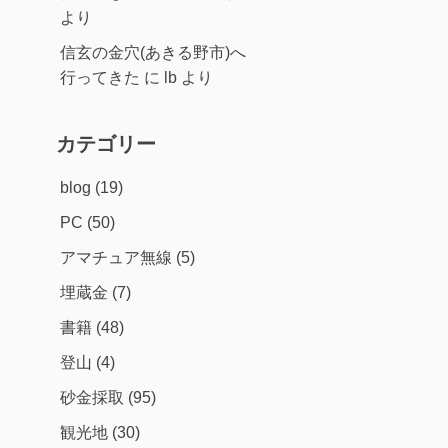
より
信玄の金穴(あきる野市)へ
行ってきた
に
lb
より
カテゴリー
blog
(19)
PC
(50)
アマチュア無線
(5)
埋蔵金
(7)
書籍
(48)
登山
(4)
砂金採取
(95)
観光地
(30)