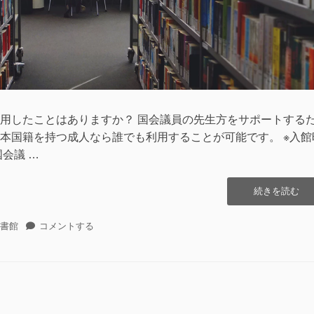
用したことはありますか？ 国会議員の先生方をサポートする
本国籍を持つ成人なら誰でも利用することが可能です。 ※入館
会議 …
“[オ
続きを読む
ー
プ
[オ
書館
コメントする
ン
ー
デ
プ
ー
ン
タ]
デ
国
ー
会
タ]