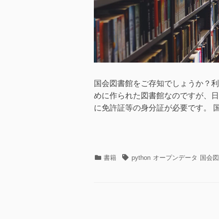
国会図書館をご存知でしょうか？利
めに作られた図書館なのですが、日
に免許証等の身分証が必要です。 国
カ
タ
書籍
python
オープンデータ
国会図
テ
グ
ゴ
リ
ー