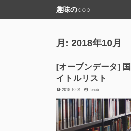
コ
趣味の○○○
ン
テ
ン
ツ
へ
月:
2018年10月
ス
キ
ッ
[オープンデータ]
プ
イトルリスト
投
投
2018-10-01
loneb
稿
稿
日
者