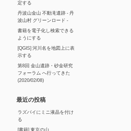
定する
丹波山金山 不動滝遺跡 - 丹
波山村 グリーンロード -
書籍を電子化し検索できる
ようにする
[QGIS] 河川名を地図上に表
示する
第8回 金山遺跡・砂金研究
フォーラム へ行ってきた
(2020/02/08)
最近の投稿
ラズパイにミニ液晶を付け
る
[書籍] 東京の山