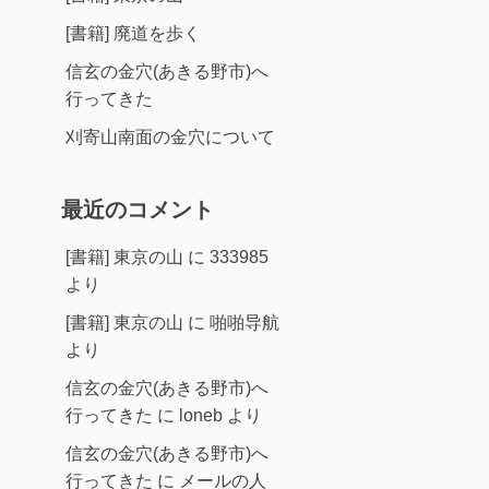
[書籍] 廃道を歩く
信玄の金穴(あきる野市)へ
行ってきた
刈寄山南面の金穴について
最近のコメント
[書籍] 東京の山
に
333985
より
[書籍] 東京の山
に
啪啪导航
より
信玄の金穴(あきる野市)へ
行ってきた
に
loneb
より
信玄の金穴(あきる野市)へ
行ってきた
に
メールの人