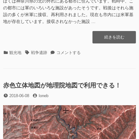
ぼくは神奈川県の北の外れにある都市に住んでいます。戦時中、こ
の都市には軍のいろいろな施設があったそうです。戦後はそれら施
設の多くが米軍に接収、再利用されました。現在も市内には米軍基
地が存在しています。接収されなかった施設 …
“浅
続きを読む
川
地
カ
タ
浅
観光地
戦争遺跡
コメントする
下
テ
グ
川
壕
ゴ
地
へ
リ
下
行
ー
壕
っ
へ
赤色立体地図が地理院地図で利用できる！
て
行
き
投
投
2018-06-08
loneb
っ
た”の
稿
稿
て
日
者
き
た
に