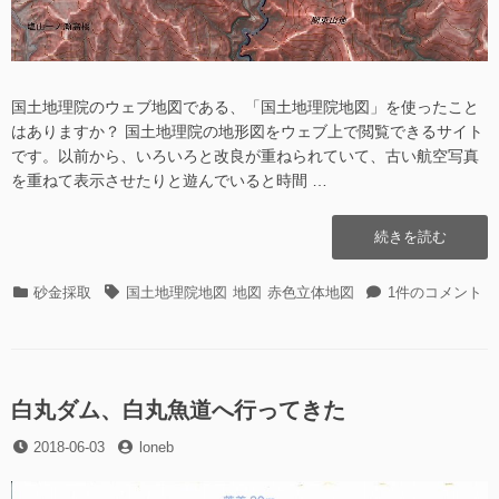
国土地理院のウェブ地図である、「国土地理院地図」を使ったこと
はありますか？ 国土地理院の地形図をウェブ上で閲覧できるサイト
です。以前から、いろいろと改良が重ねられていて、古い航空写真
を重ねて表示させたりと遊んでいると時間 …
“赤
続きを読む
色
立
カ
タ
赤
砂金採取
国土地理院地図
地図
赤色立体地図
1件のコメント
体
テ
グ
色
地
ゴ
立
図
リ
体
が
ー
地
地
図
白丸ダム、白丸魚道へ行ってきた
理
が
院
投
投
2018-06-03
loneb
地
地
稿
稿
理
図
日
者
院