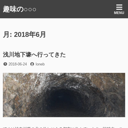
コ
趣味の○○○
ン
MENU
テ
ン
ツ
月:
2018年6月
へ
ス
キ
ッ
浅川地下壕へ行ってきた
プ
投
投
2018-06-24
loneb
稿
稿
日
者