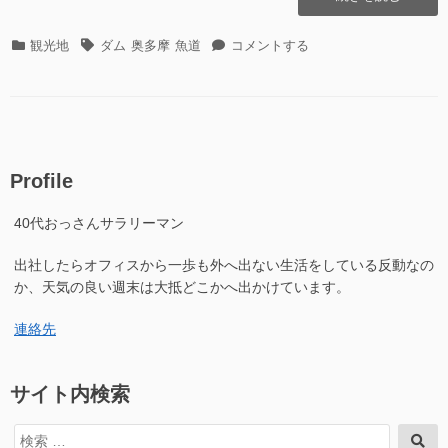
丸
ダ
カ
タ
白
観光地
ダム
奥多摩
魚道
コメントする
ム、
テ
グ
丸
白
ゴ
ダ
丸
リ
ム、
魚
ー
白
道
丸
へ
魚
行
Profile
道
っ
へ
て
40代おっさんサラリーマン
行
き
っ
た”の
出社したらオフィスから一歩も外へ出ない生活をしている反動なの
て
き
か、天気の良い週末は大抵どこかへ出かけています。
た
に
連絡先
サイト内検索
検
検