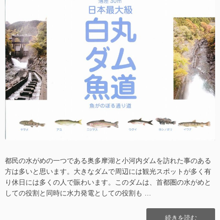
で
地
利
図
用
で
で
利
き
用
る！”の
で
き
る！
へ
の
都民の水がめの一つである奥多摩湖と小河内ダムを訪れた事のある
方は多いと思います。大きなダムで周辺には観光スポットが多く有
り休日には多くの人で賑わいます。このダムは、首都圏の水がめと
しての役割と同時に水力発電としての役割も …
“白
続きを読む