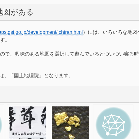
地図がある
aps.gsi.go.jp/development/ichiran.html
）には、いろいろな地図
す。
ので、興味のある地図を選択して遊んでいるとついつい寝る時
典は、「国土地理院」となります。