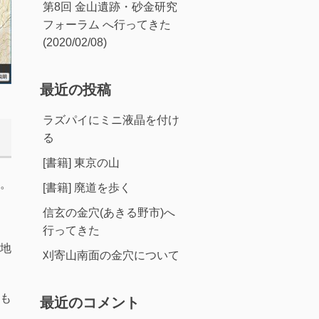
第8回 金山遺跡・砂金研究
フォーラム へ行ってきた
(2020/02/08)
最近の投稿
ラズパイにミニ液晶を付け
る
[書籍] 東京の山
。
[書籍] 廃道を歩く
信玄の金穴(あきる野市)へ
行ってきた
地
刈寄山南面の金穴について
も
最近のコメント