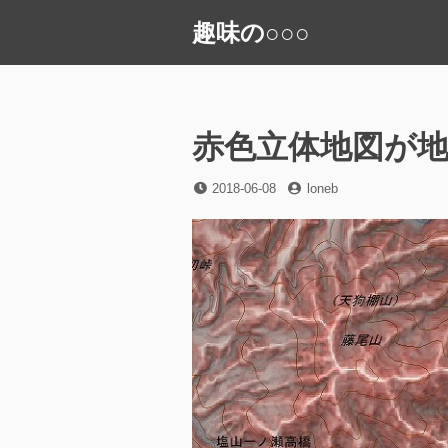
コ
趣味の○○○
ン
テ
ン
ツ
へ
赤色立体地図が
ス
キ
投
投
2018-06-08
loneb
稿
稿
ッ
日
者
プ