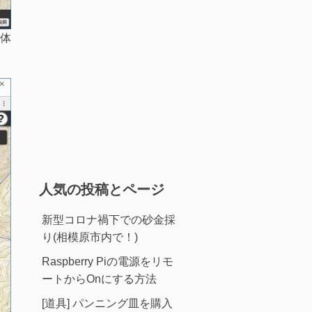
体
人気の投稿とページ
新型コロナ禍下での砂金採
り(相模原市内で！)
Raspberry Piの電源をリモ
ートからOnにする方法
[道具] パンニング皿を購入