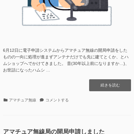
6月12日に電子申請システムからアマチュア無線の開局申請をした
ものの一向に処理が進まずアンテナだけでも先に建てとくか、とハ
ムショップへでかけてきました。 昔(30年以上前になりますか…)、
お世話になったハムシ …
“近
続きを読む
所
の
カ
近
アマチュア無線
コメントする
ハ
テ
所
ム
ゴ
の
シ
リ
ハ
ョ
ー
ム
ッ
シ
アマチュア無線局の開局申請しました
プ”の