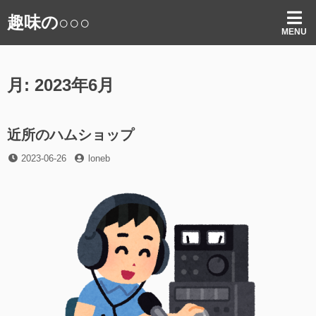
コ
趣味の○○○
ン
MENU
テ
ン
ツ
月:
2023年6月
へ
ス
キ
ッ
近所のハムショップ
プ
投
投
2023-06-26
loneb
稿
稿
日
者