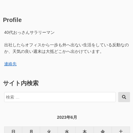
線
ー
ア
局
無
の
線
開
Profile
局
局
の
申
40代おっさんサラリーマン
開
請
局
し
出社したらオフィスから一歩も外へ出ない生活をしている反動なの
申
ま
請
か、天気の良い週末は大抵どこかへ出かけています。
し
し
た”の
ま
連絡先
し
た
に
サイト内検索
検
検
索
索
対
象:
2023年6月
日
月
火
水
木
金
土