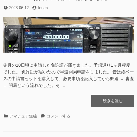
ョ
投
投
2023-06-12
loneb
ッ
稿
稿
プ
日
者
に
先月の10日頃に申請した免許証が届きました。予想通り1ヶ月程度
でした。 免許証が届いたので早速開局申請をしました。 昔は紙ベー
スの申請書セットを購入して、必要事項を記入してから郵送 → 審査
→ 開局という流れでした。そ …
“ア
続きを読む
マ
チ
カ
ア
アマチュア無線
コメントする
ュ
テ
マ
ア
ゴ
チ
無
リ
ュ