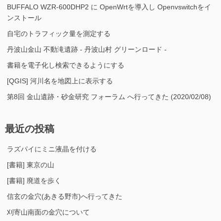
BUFFALO WZR-600DHP2 に OpenWrtを導入し Openvswitchをイ
ンストール
自宅のトラフィック量を測定する
丹波山金山 不動滝遺跡 - 丹波山村 グリーンロード -
書籍を電子化し検索できるようにする
[QGIS] 河川名を地図上に表示する
第8回 金山遺跡・砂金研究 フォーラム へ行ってきた (2020/02/08)
最近の投稿
ラズパイにミニ液晶を付ける
[書籍] 東京の山
[書籍] 廃道を歩く
信玄の金穴(あきる野市)へ行ってきた
刈寄山南面の金穴について