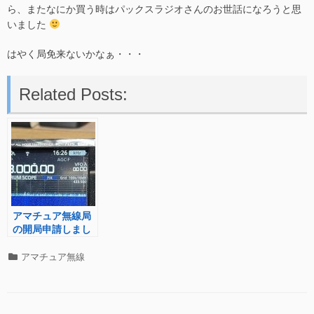
ら、またなにか買う時はパックスラジオさんのお世話になろうと思
いました
はやく局免来ないかなぁ・・・
Related Posts:
アマチュア無線局
の開局申請しまし
た
カ
アマチュア無線
テ
ゴ
リ
ー