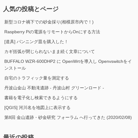
人気の投稿とページ
新型コロナ禍下での砂金採り(相模原市内で！)
Raspberry Piの電源をリモートからOnにする方法
[道具] パンニング皿を購入した！
カギ括弧が閉じられないまま続く文章について
BUFFALO WZR-600DHP2 に OpenWrtを導入し Openvswitchをイ
ンストール
自宅のトラフィック量を測定する
丹波山金山 不動滝遺跡 - 丹波山村 グリーンロード -
書籍を電子化し検索できるようにする
[QGIS] 河川名を地図上に表示する
第8回 金山遺跡・砂金研究 フォーラム へ行ってきた (2020/02/08)
最近の投稿