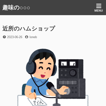
コ
趣味の○○○
ン
MENU
テ
ン
ツ
近所のハムショップ
へ
ス
投
投
2023-06-26
loneb
キ
稿
稿
ッ
日
者
プ