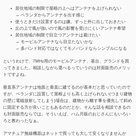
居住地域の制限で屋根の上へはアンテナを上げられない
→ ベランダからアンテナを出す感じ
使うときだけ設置するのは嫌。ずっと外に出しておきたい
丘の上で風が強いので風の影響を受けにくいアンテナ希望
居住地域の制限で目立つアンテナは避けたい
→ モービルアンテナなら目立たないかな
→ 多バンド対応ではなくてモノバンドならシンプルになる
というわけで、7MHz用のモービルアンテナ、基台、グランドを買
ってきました。相談しながら選べるっていうのは対面販売のメリッ
トですよね。
垂直系アンテナは地面と垂直に建てるのが基本だと思っていたので
すが、ベランダに設置して屋根よりも高く上げられない(つまり建物
の壁に電磁放射してしまう)場合は、建物から離す事を優先して斜め
に固定する方が良いこともあるのだとか。そんな話を相談できるの
も対面販売ならでは。そういえば、ハム月販のおじさんにもいろい
ろと教わったなぁ。
アマチュア無線機器はネットで買っても大して安くなりませんか