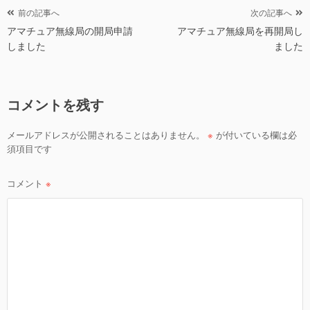
投
前の記事へ
次の記事へ
アマチュア無線局の開局申請
アマチュア無線局を再開局し
稿
しました
ました
ナ
ビ
ゲ
コメントを残す
ー
シ
メールアドレスが公開されることはありません。
※
が付いている欄は必
ョ
須項目です
ン
コメント
※