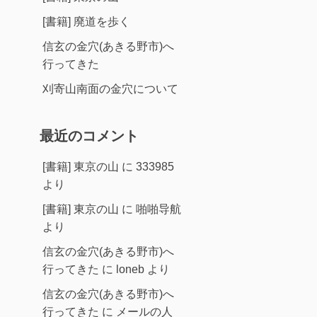
[書籍] 廃道を歩く
信玄の金穴(あきる野市)へ
行ってきた
刈寄山南面の金穴について
最近のコメント
[書籍] 東京の山
に
333985
より
[書籍] 東京の山
に
啪啪导航
より
信玄の金穴(あきる野市)へ
行ってきた
に
loneb
より
信玄の金穴(あきる野市)へ
行ってきた
に
メールの人