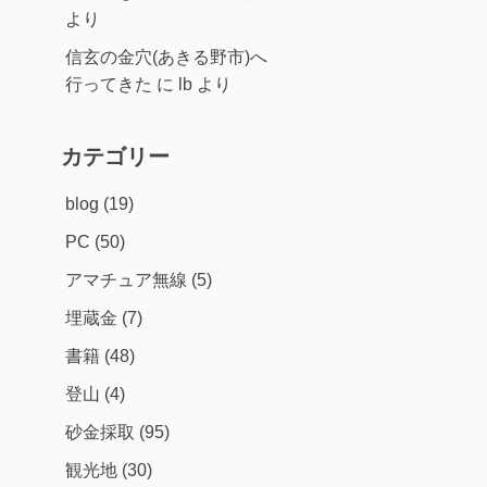
より
信玄の金穴(あきる野市)へ
行ってきた
に
lb
より
カテゴリー
blog
(19)
PC
(50)
アマチュア無線
(5)
埋蔵金
(7)
書籍
(48)
登山
(4)
砂金採取
(95)
観光地
(30)