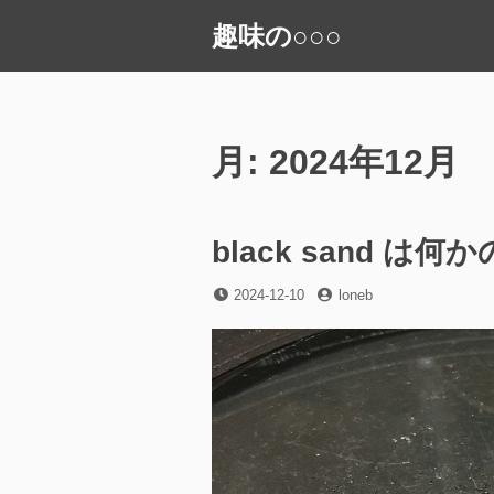
コ
趣味の○○○
ン
テ
ン
ツ
へ
月:
2024年12月
ス
キ
ッ
black sand 
プ
投
投
2024-12-10
loneb
稿
稿
日
者