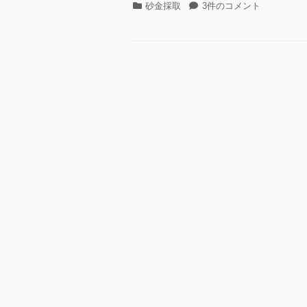
カ
black
砂金採取
3件のコメント
テ
sand
ゴ
は
リ
何
ー
か
の
役
に
立
つ
の
か？
へ
の