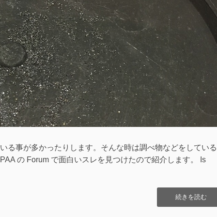
いる事が多かったりします。そんな時は調べ物などをしている
A の Forum で面白いスレを見つけたので紹介します。 Is
“black
続きを読む
sand
は