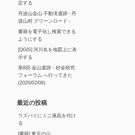
定する
丹波山金山 不動滝遺跡 - 丹
波山村 グリーンロード -
書籍を電子化し検索できる
ようにする
[QGIS] 河川名を地図上に表
示する
第8回 金山遺跡・砂金研究
フォーラム へ行ってきた
(2020/02/08)
最近の投稿
ラズパイにミニ液晶を付け
る
[書籍] 東京の山