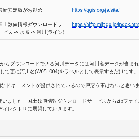
最新安定版がお勧め
https://qgis.org/ja/site/
国土数値情報ダウンロードサ
https://nlftp.mlit.go.jp/index.htm
ービス -> 水域 -> 河川(ライン)
からダウンロードできる河川データには河川名データが含まれ
て更に河川名(W05_004)をラベルとして表示するだけです。
詳細なドキュメントが提供されているので戸惑う事はないと思い
いました。国土数値情報ダウンロードサービスからzipファイ
ディレクトリに展開しておきます。