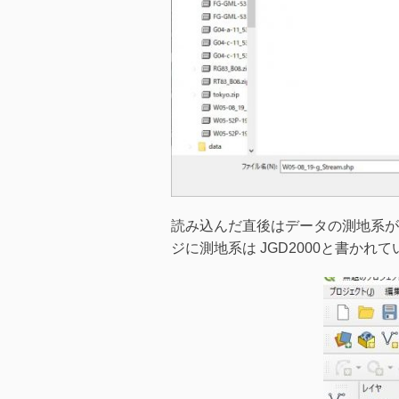
読み込んだ直後はデータの測地系が
ジに測地系は JGD2000と書かれ