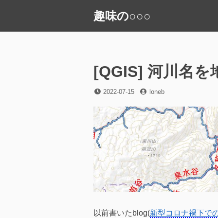
コ
趣味の○○○
ン
テ
ン
ツ
へ
[QGIS] 河川
ス
キ
投
投
2022-07-15
loneb
稿
稿
ッ
日
者
プ
以前書いたblog(
新型コロナ禍下での