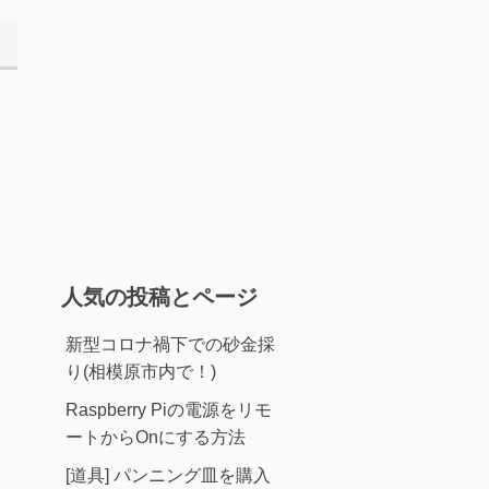
人気の投稿とページ
新型コロナ禍下での砂金採
り(相模原市内で！)
Raspberry Piの電源をリモ
ートからOnにする方法
[道具] パンニング皿を購入