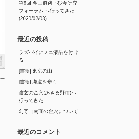
第8回 金山遺跡・砂金研究
フォーラム へ行ってきた
(2020/02/08)
最近の投稿
ラズパイにミニ液晶を付け
る
[書籍] 東京の山
ー
[書籍] 廃道を歩く
信玄の金穴(あきる野市)へ
行ってきた
刈寄山南面の金穴について
最近のコメント