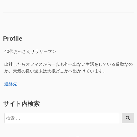
テ
22.04
24.04
ゴ
-
upgrade
リ
>
が
ー
24.04
一
upgrade
時
が
的
Profile
一
に
時
無
40代おっさんサラリーマン
的
効
に
化”の
出社したらオフィスから一歩も外へ出ない生活をしている反動なの
無
効
か、天気の良い週末は大抵どこかへ出かけています。
化
に
連絡先
サイト内検索
検
検
索
索
対
象: