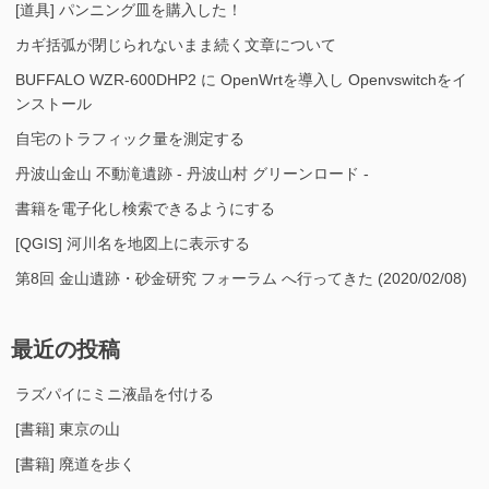
[道具] パンニング皿を購入した！
カギ括弧が閉じられないまま続く文章について
BUFFALO WZR-600DHP2 に OpenWrtを導入し Openvswitchをイ
ンストール
自宅のトラフィック量を測定する
丹波山金山 不動滝遺跡 - 丹波山村 グリーンロード -
書籍を電子化し検索できるようにする
[QGIS] 河川名を地図上に表示する
第8回 金山遺跡・砂金研究 フォーラム へ行ってきた (2020/02/08)
最近の投稿
ラズパイにミニ液晶を付ける
[書籍] 東京の山
[書籍] 廃道を歩く