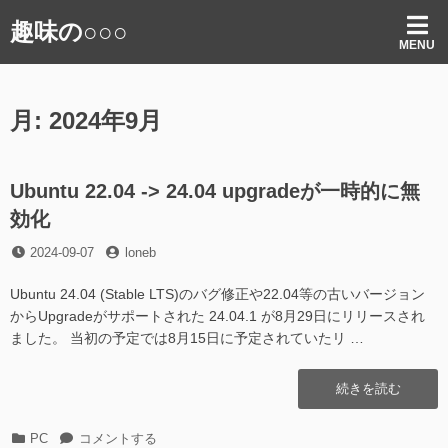
コ
趣味の○○○
ン
MENU
テ
ン
ツ
月:
2024年9月
へ
ス
キ
ッ
Ubuntu 22.04 -> 24.04 upgradeが一時的に無
プ
効化
投
投
2024-09-07
loneb
稿
稿
日
者
Ubuntu 24.04 (Stable LTS)のバグ修正や22.04等の古いバージョン
からUpgradeがサポートされた 24.04.1 が8月29日にリリースされ
ました。 当初の予定では8月15日に予定されていたリ …
“Ubuntu
続きを読む
22.04
-
カ
Ubuntu
PC
コメントする
>