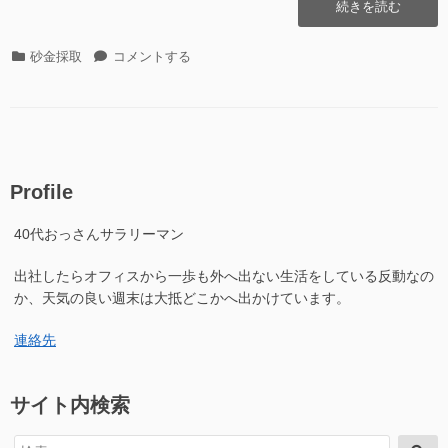
“高
続きを読む
尾
山
カ
高
砂金採取
コメントする
で
テ
尾
砂
ゴ
山
金
リ
で
掘
ー
砂
り
金
は
掘
で
Profile
り
き
は
る
40代おっさんサラリーマン
で
の
き
か？”の
出社したらオフィスから一歩も外へ出ない生活をしている反動なの
る
の
か、天気の良い週末は大抵どこかへ出かけています。
か？
に
連絡先
サイト内検索
検