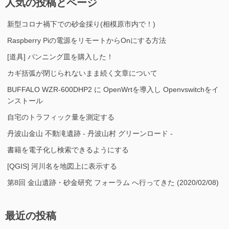
人気の投稿とページ
新型コロナ禍下での砂金採り(相模原市内で！)
Raspberry Piの電源をリモートからOnにする方法
[道具] パンニング皿を購入した！
カギ括弧が閉じられないまま続く文章について
BUFFALO WZR-600DHP2 に OpenWrtを導入し Openvswitchをイ
ンストール
自宅のトラフィック量を測定する
丹波山金山 不動滝遺跡 - 丹波山村 グリーンロード -
書籍を電子化し検索できるようにする
[QGIS] 河川名を地図上に表示する
第8回 金山遺跡・砂金研究 フォーラム へ行ってきた (2020/02/08)
最近の投稿