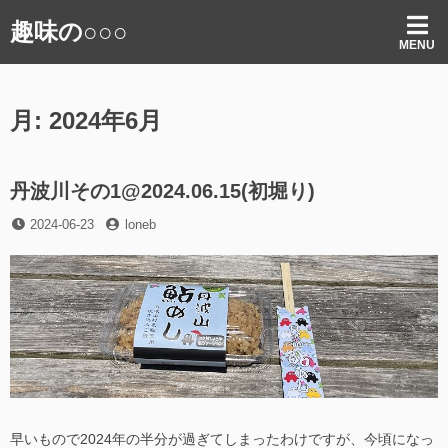
コ
趣味の○○○
ン
MENU
テ
ン
ツ
月:
2024年6月
へ
ス
キ
ッ
丹波川その1@2024.06.15(初堀り)
プ
投
投
2024-06-23
loneb
稿
稿
日
者
早いもので2024年の半分が過ぎてしまったわけですが、今頃になっ