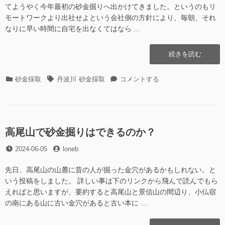
てようやく今年最初の砂金掘りへ出かけてきました。というのもリ
モートワークより出社せよという会社側の方針により、毎朝、それ
なりに早い時間に自宅を出なくてはなら …
“丹
続きを読む
波
川
カ
タ
丹
砂金採取
丹波川
砂金採取
コメントする
そ
テ
グ
波
の
ゴ
川
1@2024.06.15(初
リ
そ
堀
ー
の
り)”の
1@2024.06.15(初
高尾山で砂金掘りはできるのか？
堀
投
投
2024-06-05
loneb
り)
稿
稿
に
日
者
先日、高尾山の山麓に昔の人が掘った金穴があるかもしれない。と
いう投稿をしました。 詳しい事は下のリンクから飛んで読んでもら
えればと思いますが、要約すると高尾山と景信山の間辺り、小仏宿
の南にある山に古い金穴があると古い本に …