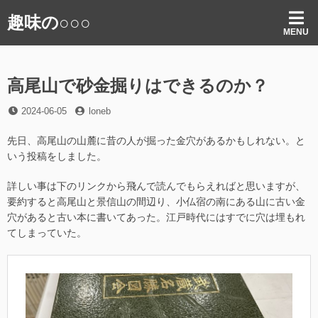
コ
趣味の○○○
ン
MENU
テ
ン
ツ
高尾山で砂金掘りはできるのか？
へ
ス
投
投
2024-06-05
loneb
キ
稿
稿
ッ
日
者
先日、高尾山の山麓に昔の人が掘った金穴があるかもしれない。と
プ
いう投稿をしました。
詳しい事は下のリンクから飛んで読んでもらえればと思いますが、
要約すると高尾山と景信山の間辺り、小仏宿の南にある山に古い金
穴があると古い本に書いてあった。江戸時代にはすでに穴は埋もれ
てしまっていた。