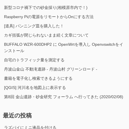
新型コロナ禍下での砂金採り(相模原市内で！)
Raspberry Piの電源をリモートからOnにする方法
[道具] パンニング皿を購入した！
カギ括弧が閉じられないまま続く文章について
BUFFALO WZR-600DHP2 に OpenWrtを導入し Openvswitchをイ
ンストール
自宅のトラフィック量を測定する
丹波山金山 不動滝遺跡 - 丹波山村 グリーンロード -
書籍を電子化し検索できるようにする
[QGIS] 河川名を地図上に表示する
第8回 金山遺跡・砂金研究 フォーラム へ行ってきた (2020/02/08)
最近の投稿
ラズパイにミニ液晶を付ける