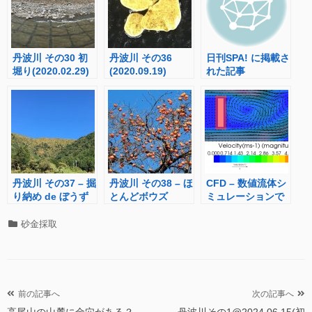
丹波川 その30 初
丹波川 その36
日刊SPA! に掲載さ
堀り(2020.02.29)
(2020.09.19)
れた記事
(2020.10.10付け)
丹波川 その37 – 掘
丹波川 その38 – ほ
CFD – 数値流体シ
り納め de ぼうず
とんどボウズ
ミュレーションで
(2020.10.25)
(2020.11.28)
遊ぶ
カ
砂金採取
テ
ゴ
リ
ー
投
前の記事へ
次の記事へ