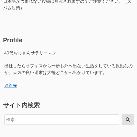
日本語が含まれない投稿は無視されますのでご注意ください。（ス
パム対策）
Profile
40代おっさんサラリーマン
出社したらオフィスから一歩も外へ出ない生活をしている反動なの
か、天気の良い週末は大抵どこかへ出かけています。
連絡先
サイト内検索
検
検
索
索
対
象: