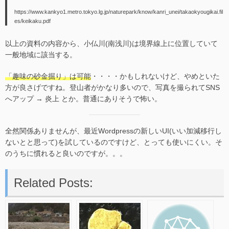
https://www.kankyo1.metro.tokyo.lg.jp/naturepark/know/kanri_unei/takaokyougikai.fil
es/keikaku.pdf
以上の資料の内容から、小仏川(南浅川)は境界線上に位置していて
一般地域に該当する。
「趣味の砂金掘り」は可能
・・・・かもしれないけど、やめといた
方が良さげですね。登山者がかなり多いので、写真を撮られてSNS
へアップ → 炎上 とか。普通にありそうで怖い。
全然関係ありませんが、最近Wordpressの新しいUI(いい加減移行し
ないとと思って)を試しているのですけど、とっても使いにくい。そ
のうちに慣れると良いのですが。。。
Related Posts: