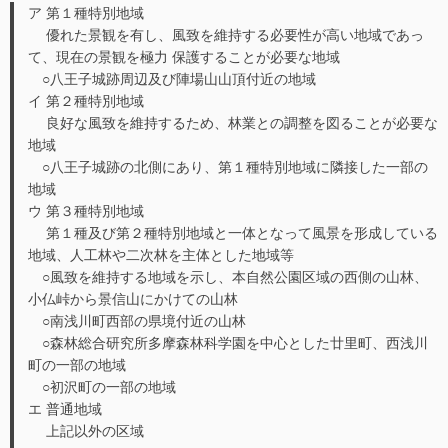
ア 第１種特別地域
優れた景観を有し、風致を維持する必要性が高い地域であっ
て、現在の景観を極力 保護することが必要な地域
○八王子城跡周辺及び陣場山山頂付近の地域
イ 第２種特別地域
良好な風致を維持するため、林業との調整を図ることが必要な
地域
○八王子城跡の北側にあり、第１種特別地域に隣接した一部の
地域
ウ 第３種特別地域
第１種及び第２種特別地域と一体となって風景を形成している
地域、人工林や二次林を主体とした地域等
○風致を維持する地域を示し、本自然公園区域の西側の山林、
小仏峠から景信山にかけての山林
○南浅川町西部の県境付近の山林
○森林総合研究所多摩森林科学園を中心とした廿里町、西浅川
町の一部の地域
○初沢町の一部の地域
エ 普通地域
上記以外の区域