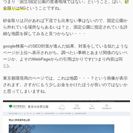
つまり「国立/国定公園の普通地域ではない」ということ。はい、
砂
金掘りはNG
ということですね。
砂金取りは川があれば下流でも出来ない事はないので、国定公園か
ら外れている場所ならあるいは？と、国定公園に指定されている詳
細な地図を探してみると見つからない・・・
google検索へのSEO対策が進んだ結果、対策をしている似たような
ページが上位へ表示されがち。調べたい事柄とあまり関係のないペ
ージか、よそのWebPageからの引用ばかりです(つまり内容は同
じ)。
東京都環境局のページでは、これは地図・・・？という画像が表示
されます。さすがにもう少しお金をかけたほうが良いのではないか
と思ってしまいますね。