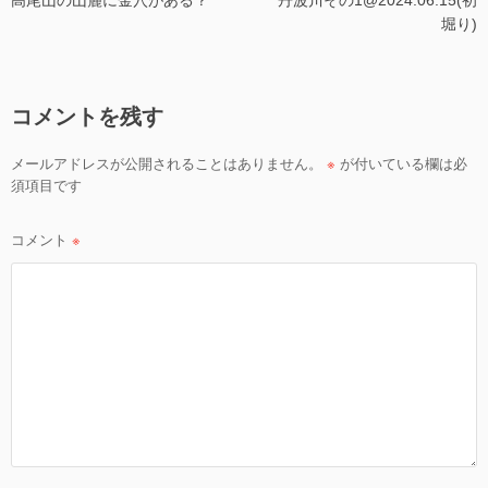
高尾山の山麓に金穴がある？
丹波川その1@2024.06.15(初
稿
堀り)
ナ
ビ
ゲ
コメントを残す
ー
シ
メールアドレスが公開されることはありません。
※
が付いている欄は必
ョ
須項目です
ン
コメント
※