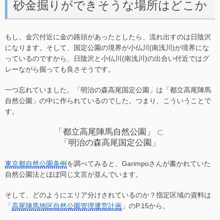
砂金掘りができそうな場所はどこか
もし、金穴付近に金の路頭があったとしたら、流れ出すのは日陰沢
になります。そして、国定公園の境界が小仏川(南浅川)が境界にな
っているのですから、日陰沢と小仏川(南浅川)の出合い付近ではグ
レーながら掘っても良さそうです。
一つ忘れていました。「明治の森高尾国定公園」は「都立高尾陣馬
自然公園」の中に作られているのでした。つまり、こういうことで
す。
「都立高尾
「
都
立
高
尾
陣
馬
自
然
公
園
」
⊂
陣馬自然公
「
明
治
の
森
高
尾
国
定
公
園
」
園」
\subset「明
東京都自然公園条例
を調べてみると、Garimpoさんが書かれていた
治の森高尾
自然公園法とほぼ同じ文言が並んでいます。
国定公園」
そして、どのようにエリア分けされているのか？指定区域の資料は
「
高尾陣馬地区自然公園管理運営計画
」のP.15から。