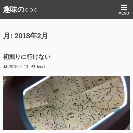
コ
趣味の○○○
ン
MENU
テ
ン
ツ
月:
2018年2月
へ
ス
キ
ッ
初掘りに行けない
プ
投
投
2018-02-13
loneb
稿
稿
日
者