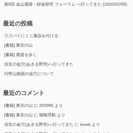
第8回 金山遺跡・砂金研究 フォーラム へ行ってきた (2020/02/08)
最近の投稿
ラズパイにミニ液晶を付ける
[書籍] 東京の山
[書籍] 廃道を歩く
信玄の金穴(あきる野市)へ行ってきた
刈寄山南面の金穴について
最近のコメント
[書籍] 東京の山
に
333985
より
[書籍] 東京の山
に
啪啪导航
より
信玄の金穴(あきる野市)へ行ってきた
に
loneb
より