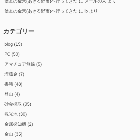
信玄の金穴(あきる野市)へ行ってきた
に
メールの人
より
信玄の金穴(あきる野市)へ行ってきた
に
lb
より
カテゴリー
blog
(19)
PC
(50)
アマチュア無線
(5)
埋蔵金
(7)
書籍
(48)
登山
(4)
砂金採取
(95)
観光地
(30)
金属探知機
(2)
金山
(35)