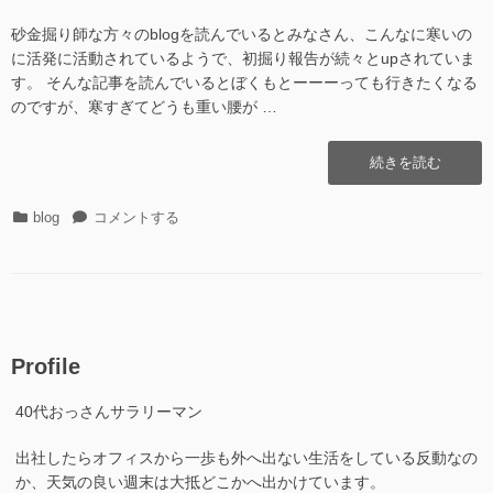
砂金掘り師な方々のblogを読んでいるとみなさん、こんなに寒いの
に活発に活動されているようで、初掘り報告が続々とupされていま
す。 そんな記事を読んでいるとぼくもとーーーっても行きたくなる
のですが、寒すぎてどうも重い腰が …
“初
続きを読む
掘
り
カ
初
blog
コメントする
に
テ
掘
行
ゴ
り
け
リ
に
な
ー
行
い”の
け
な
Profile
い
に
40代おっさんサラリーマン
出社したらオフィスから一歩も外へ出ない生活をしている反動なの
か、天気の良い週末は大抵どこかへ出かけています。