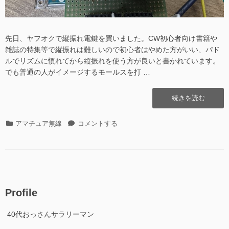
先日、ヤフオクで縦振れ電鍵を買いました。CW初心者向け書籍や
雑誌の特集等で縦振れは難しいので初心者はやめた方がいい、パド
ルでリズムに慣れてから縦振れを使う方が良いと書かれています。
でも普通の人がイメージするモールスを打 …
“Arduino
続きを読む
で
CW
カ
Arduino
アマチュア無線
コメントする
練
テ
で
習
ゴ
CW
機”の
リ
練
ー
習
機
に
Profile
40代おっさんサラリーマン