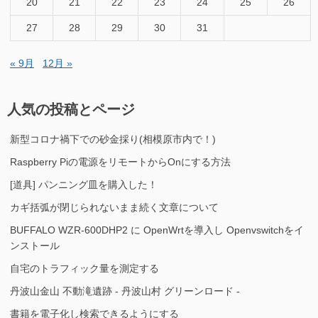
20
21
22
23
24
25
26
27
28
29
30
31
« 9月
12月 »
人気の投稿とページ
新型コロナ禍下での砂金採り(相模原市内で！)
Raspberry Piの電源をリモートからOnにする方法
[道具] パンニング皿を購入した！
カギ括弧が閉じられないまま続く文章について
BUFFALO WZR-600DHP2 に OpenWrtを導入し Openvswitchをイ
ンストール
自宅のトラフィック量を測定する
丹波山金山 不動滝遺跡 - 丹波山村 グリーンロード -
書籍を電子化し検索できるようにする