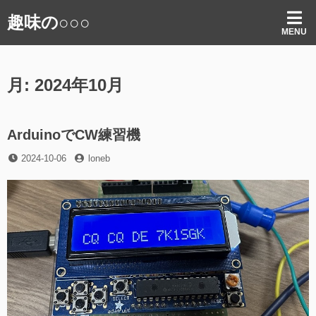
コ
趣味の○○○
ン
MENU
テ
ン
ツ
月:
2024年10月
へ
ス
キ
ッ
ArduinoでCW練習機
プ
投
投
2024-10-06
loneb
稿
稿
日
者