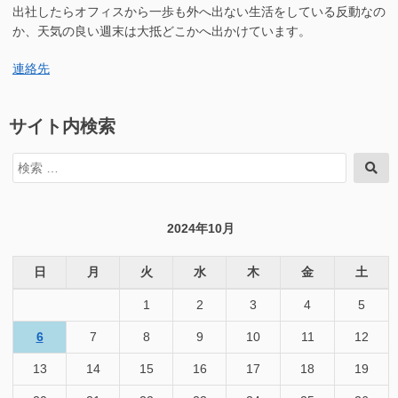
出社したらオフィスから一歩も外へ出ない生活をしている反動なの
か、天気の良い週末は大抵どこかへ出かけています。
連絡先
サイト内検索
検
検
索
索
対
象:
2024年10月
日
月
火
水
木
金
土
1
2
3
4
5
6
7
8
9
10
11
12
13
14
15
16
17
18
19