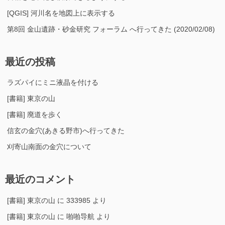
[QGIS] 河川名を地図上に表示する
第8回 金山遺跡・砂金研究 フォーラム へ行ってきた (2020/02/08)
最近の投稿
ラズパイにミニ液晶を付ける
[書籍] 東京の山
[書籍] 廃道を歩く
信玄の金穴(あきる野市)へ行ってきた
刈寄山南面の金穴について
最近のコメント
[書籍] 東京の山
に
333985
より
[書籍] 東京の山
に
啪啪导航
より