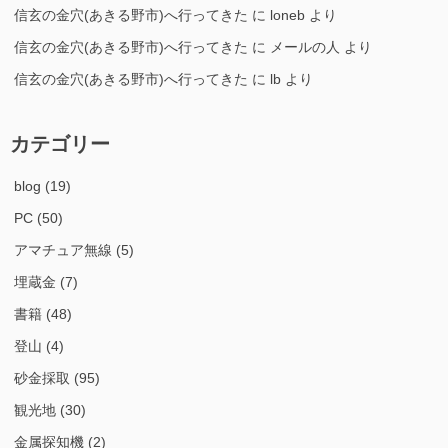
信玄の金穴(あきる野市)へ行ってきた
に
loneb
より
信玄の金穴(あきる野市)へ行ってきた
に
メールの人
より
信玄の金穴(あきる野市)へ行ってきた
に
lb
より
カテゴリー
blog
(19)
PC
(50)
アマチュア無線
(5)
埋蔵金
(7)
書籍
(48)
登山
(4)
砂金採取
(95)
観光地
(30)
金属探知機
(2)