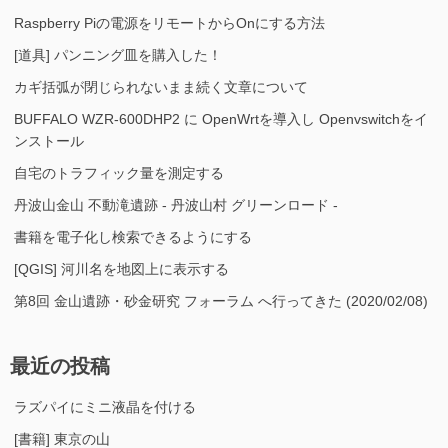
Raspberry Piの電源をリモートからOnにする方法
[道具] パンニング皿を購入した！
カギ括弧が閉じられないまま続く文章について
BUFFALO WZR-600DHP2 に OpenWrtを導入し Openvswitchをイ
ンストール
自宅のトラフィック量を測定する
丹波山金山 不動滝遺跡 - 丹波山村 グリーンロード -
書籍を電子化し検索できるようにする
[QGIS] 河川名を地図上に表示する
第8回 金山遺跡・砂金研究 フォーラム へ行ってきた (2020/02/08)
最近の投稿
ラズパイにミニ液晶を付ける
[書籍] 東京の山