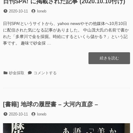
日刊SPA! に掲載された記事 (2020.10.10付け)
て
り
た！)”の
投
投
2020-10-11
当
loneb
稿
稿
て
日
者
た！)
日刊SPA!というサイトから、yahoo newsやその他媒体へ10月10日
に
に配信された気になる記事がありました。 中山茂大氏の名前で書か
れた「多摩川で金を採掘。時給にするといくら儲かる？」という記
事です。 趣味で砂金採 …
“日
続きを読む
刊
SPA!
カ
日
砂金採取
コメントする
に
テ
刊
掲
ゴ
SPA!
載
リ
に
さ
ー
掲
れ
載
[書籍] 地球の履歴書 – 大河内直彦 –
た
さ
記
投
投
2020-10-11
れ
loneb
事
稿
稿
た
(2020.10.10
日
者
記
付
事