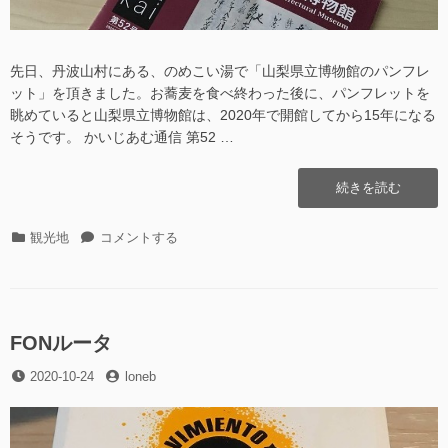
う
ず
(2020.10.25)
へ
先日、丹波山村にある、のめこい湯で「山梨県立博物館のパンフレ
の
ット」を頂きました。お蕎麦を食べ終わった後に、パンフレットを
眺めていると山梨県立博物館は、2020年で開館してから15年になる
そうです。 かいじあむ通信 第52 …
“オ
続きを読む
ン
ラ
カ
オ
観光地
コメントする
イ
テ
ン
ン
ゴ
ラ
古
リ
イ
文
ー
ン
書
古
FONルータ
講
文
座
投
投
2020-10-24
書
loneb
(山
稿
稿
講
梨
日
者
座
県
(山
立