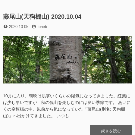
リ
球
歴
ー
の
書
履
藤尾山(天狗棚山) 2020.10.04
–
歴
大
投
投
2020-10-05
書
loneb
河
稿
稿
–
内
日
者
大
直
河
彦
内
–”の
直
彦
–
に
10月に入り、朝晩は肌寒いくらいの陽気になってきました。紅葉に
は少し早いですが、秋の低山を楽しむのには良い季節です。 あいに
くの空模様の中、以前から気になっていた「藤尾山(別名: 天狗棚
山)」へ出かけてきました。 いつも …
“藤
続きを読む