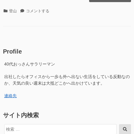
尾
山
カ
藤
登山
コメントする
(天
テ
尾
狗
ゴ
山
棚
リ
(天
山)
ー
狗
2020.10.04″
棚
の
山)
Profile
2020.10.04
に
40代おっさんサラリーマン
出社したらオフィスから一歩も外へ出ない生活をしている反動なの
か、天気の良い週末は大抵どこかへ出かけています。
連絡先
サイト内検索
検
検
索
索