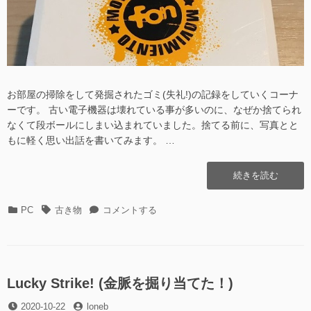
梨
博
県
物
立
館)”の
博
物
館)
に
お部屋の掃除をして発掘されたゴミ(失礼!)の記録をしていくコーナ
ーです。 古い電子機器は壊れている事が多いのに、なぜか捨てられ
なくて段ボールにしまい込まれていました。捨てる前に、写真とと
もに軽く思い出話を書いてみます。 …
“FON
続きを読む
ル
ー
カ
タ
FON
PC
古き物
コメントする
タ”の
テ
グ
ル
ゴ
ー
リ
タ
ー
に
Lucky Strike! (金脈を掘り当てた！)
投
投
2020-10-22
loneb