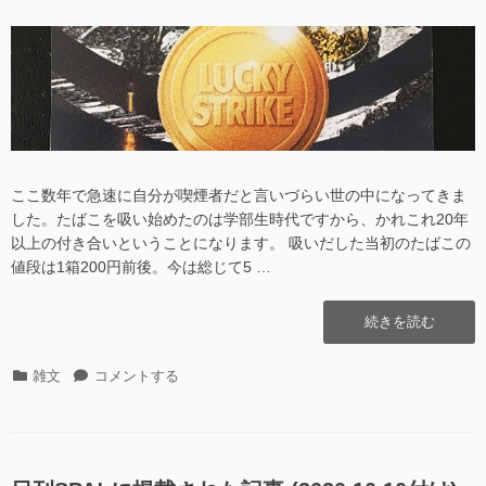
稿
稿
日
者
ここ数年で急速に自分が喫煙者だと言いづらい世の中になってきま
した。たばこを吸い始めたのは学部生時代ですから、かれこれ20年
以上の付き合いということになります。 吸いだした当初のたばこの
値段は1箱200円前後。今は総じて5 …
“Lucky
続きを読む
Strike!
(金
カ
Lucky
雑文
コメントする
脈
テ
Strike!
を
ゴ
(金
掘
リ
脈
り
ー
を
当
掘