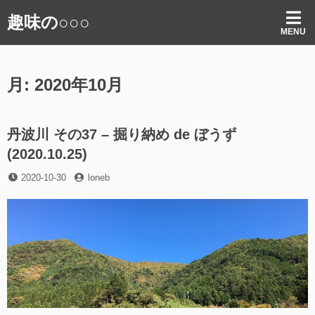
コ
趣味の○○○
ン
MENU
テ
ン
ツ
月:
2020年10月
へ
ス
キ
ッ
丹波川 その37 – 掘り納め de ぼうず
プ
(2020.10.25)
投
投
2020-10-30
loneb
稿
稿
日
者