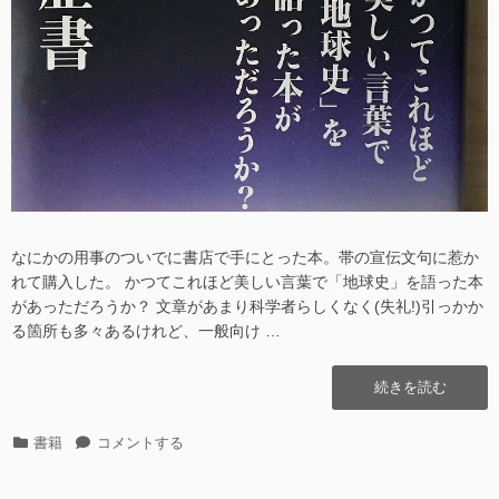
け)”の
(2020.10.10
付
け)
に
なにかの用事のついでに書店で手にとった本。帯の宣伝文句に惹か
れて購入した。 かつてこれほど美しい言葉で「地球史」を語った本
があっただろうか？ 文章があまり科学者らしくなく(失礼!)引っかか
る箇所も多々あるけれど、一般向け …
“[書
続きを読む
籍]
地
カ
[書
書籍
コメントする
球
テ
籍]
の
ゴ
地
履