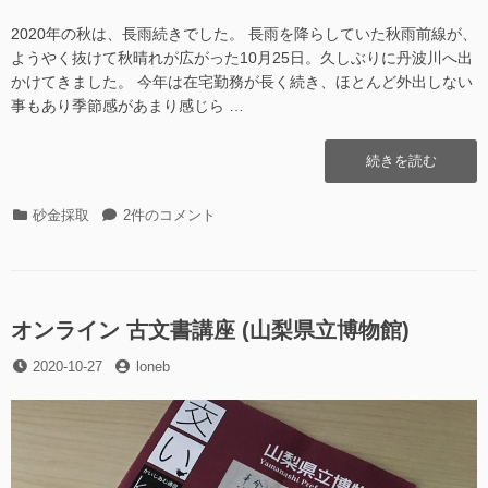
2020年の秋は、長雨続きでした。 長雨を降らしていた秋雨前線が、
ようやく抜けて秋晴れが広がった10月25日。久しぶりに丹波川へ出
かけてきました。 今年は在宅勤務が長く続き、ほとんど外出しない
事もあり季節感があまり感じら …
“丹
続きを読む
波
川
カ
丹
砂金採取
2件のコメント
そ
テ
波
の
ゴ
川
37
リ
そ
–
ー
の
掘
37
オンライン 古文書講座 (山梨県立博物館)
り
–
納
投
投
2020-10-27
掘
loneb
め
稿
稿
り
de
日
者
納
ぼ
め
う
de
ず
ぼ
(2020.10.25)”の