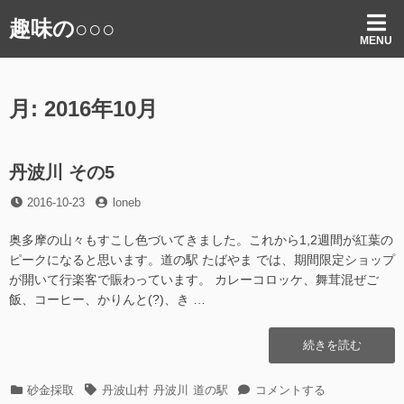
コ
趣味の○○○
ン
MENU
テ
ン
ツ
月:
2016年10月
へ
ス
キ
ッ
丹波川 その5
プ
投
投
2016-10-23
loneb
稿
稿
日
者
奥多摩の山々もすこし色づいてきました。これから1,2週間が紅葉の
ピークになると思います。道の駅 たばやま では、期間限定ショップ
が開いて行楽客で賑わっています。 カレーコロッケ、舞茸混ぜご
飯、コーヒー、かりんと(?)、き …
“丹
続きを読む
波
川
カ
タ
丹
砂金採取
丹波山村
丹波川
道の駅
コメントする
そ