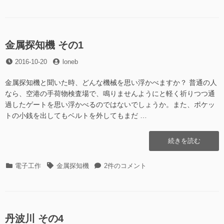
テ
グ
波
の
ゴ
川
5″
リ
そ
の
ー
の
5
金属探知機 その1
に
投
投
2016-10-20
loneb
稿
稿
日
者
金属探知機と聞いた時、どんな機械を思い浮かべますか？ 普通の人
なら、空港の手荷物検査場で、鳴りませんようにと軽く祈りつつ通
過したゲートを思い浮かべるのではないでしょうか。また、ポケッ
トの小銭を出してもベルトを外してもまだ …
“金
続きを読む
属
探
カ
タ
金
電子工作
金属探知機
2件のコメント
知
テ
グ
属
機
ゴ
探
そ
リ
知
の
ー
機
1″
そ
丹波川 その4
の