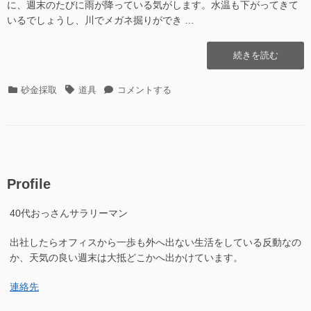
に、週末のたびに雨が降っている気がします。水温も下がってきて
いるでしょうし、川でメガネ掘りができ …
“持
続きを読む
ち
物
カ
タ
持
砂金採取
道具
コメントする
リ
テ
グ
ち
ス
ゴ
物
ト”の
リ
リ
ー
ス
ト
に
Profile
40代おっさんサラリーマン
出社したらオフィスから一歩も外へ出ない生活をしている反動なの
か、天気の良い週末は大抵どこかへ出かけています。
連絡先