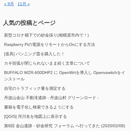
« 9月
11月 »
人気の投稿とページ
新型コロナ禍下での砂金採り(相模原市内で！)
Raspberry Piの電源をリモートからOnにする方法
[道具] パンニング皿を購入した！
カギ括弧が閉じられないまま続く文章について
BUFFALO WZR-600DHP2 に OpenWrtを導入し Openvswitchをイ
ンストール
自宅のトラフィック量を測定する
丹波山金山 不動滝遺跡 - 丹波山村 グリーンロード -
書籍を電子化し検索できるようにする
[QGIS] 河川名を地図上に表示する
第8回 金山遺跡・砂金研究 フォーラム へ行ってきた (2020/02/08)