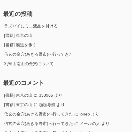
最近の投稿
ラズパイにミニ液晶を付ける
[書籍] 東京の山
[書籍] 廃道を歩く
信玄の金穴(あきる野市)へ行ってきた
刈寄山南面の金穴について
最近のコメント
[書籍] 東京の山
に
333985
より
[書籍] 東京の山
に
啪啪导航
より
信玄の金穴(あきる野市)へ行ってきた
に
loneb
より
信玄の金穴(あきる野市)へ行ってきた
に
メールの人
より