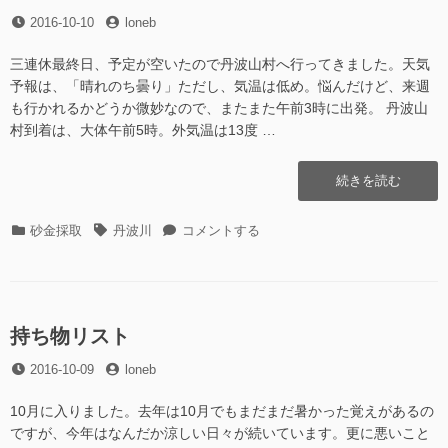
の
投
投
2016-10-10
loneb
1
稿
稿
へ
日
者
の
三連休最終日、予定が空いたので丹波山村へ行ってきました。天気
予報は、「晴れのち曇り」ただし、気温は低め。悩んだけど、来週
も行かれるかどうか微妙なので、またまた午前3時に出発。 丹波山
村到着は、大体午前5時。外気温は13度 …
“丹
続きを読む
波
川
カ
タ
丹
砂金採取
丹波川
コメントする
そ
テ
グ
波
の
ゴ
川
4″
リ
そ
の
ー
の
4
持ち物リスト
に
投
投
2016-10-09
loneb
稿
稿
日
者
10月に入りました。去年は10月でもまだまだ暑かった覚えがあるの
ですが、今年はなんだか涼しい日々が続いています。更に悪いこと