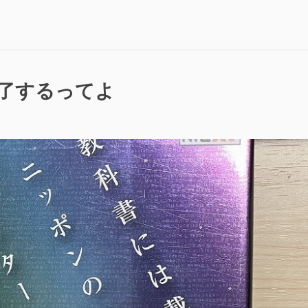
ア
マ
チ
ュ
ア
無
ス終了するってよ
線
の
資
格
試
験”の