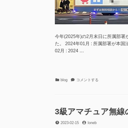
今年(2025年)の2月末日に所属
た。 2024年01月 : 所属部署
02月 : 2024 …
カ
モ
blog
コメントする
テ
ー
ゴ
ム
リ
リ
ー
(ト
ラ
3級アマチュア無線
ッ
ク)
投
投
2023-02-15
loneb
に