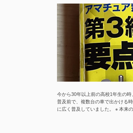
稿
稿
日
者
今から30年以上前の高校1年生の
普及前で、複数台の車で出かける時
に広く普及していました。 ※ 本来の