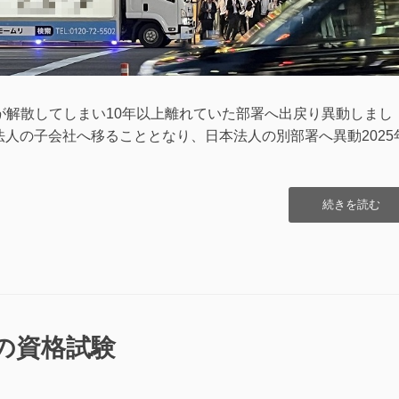
部署が解散してしまい10年以上離れていた部署へ出戻り異動しまし
が本国法人の子会社へ移ることとなり、日本法人の別部署へ異動2025
“モ
続きを読む
ー
ム
リ
(ト
ラ
ッ
ク)”の
の資格試験