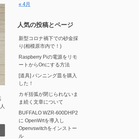
« 4月
人気の投稿とページ
新型コロナ禍下での砂金採
り(相模原市内で！)
Raspberry Piの電源をリモ
ートからOnにする方法
[道具] パンニング皿を購入
した！
カギ括弧が閉じられないま
話
ま続く文章について
人
BUFFALO WZR-600DHP2
に OpenWrtを導入し
Openvswitchをインストー
ル