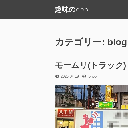
コ
趣味の○○○
ン
テ
ン
ツ
へ
カテゴリー:
blog
ス
キ
ッ
モームリ(トラック)
プ
投
投
2025-04-19
loneb
稿
稿
日
者