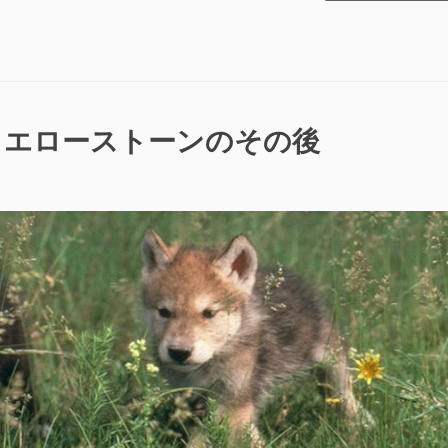
ま
た
寄
付
を
募
イエローストーンのその後
っ
て
い
る
件
に
つ
い
て”の