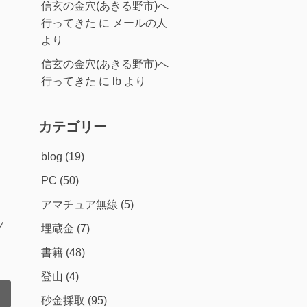
信玄の金穴(あきる野市)へ
行ってきた
に
メールの人
より
信玄の金穴(あきる野市)へ
行ってきた
に
lb
より
カテゴリー
blog
(19)
PC
(50)
アマチュア無線
(5)
ッ
埋蔵金
(7)
書籍
(48)
登山
(4)
砂金採取
(95)