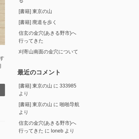
る
[書籍] 東京の山
[書籍] 廃道を歩く
信玄の金穴(あきる野市)へ
行ってきた
刈寄山南面の金穴について
了す
期
最近のコメント
[書籍] 東京の山
に
333985
より
[書籍] 東京の山
に
啪啪导航
より
信玄の金穴(あきる野市)へ
行ってきた
に
loneb
より