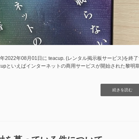
22年08月01日に teacup. (レンタル掲示板サービス)を終
acupといえばインターネットの商用サービスが開始された黎明
“teacup.
続きを読む
サ
ー
ビ
ス
終
了
す