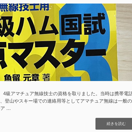
時、4級アマチュア無線技士の資格を取りました。当時は携帯電
、登山やスキー場での連絡用等としてアマチュア無線は一般の
ア …
“3
続きを読む
級