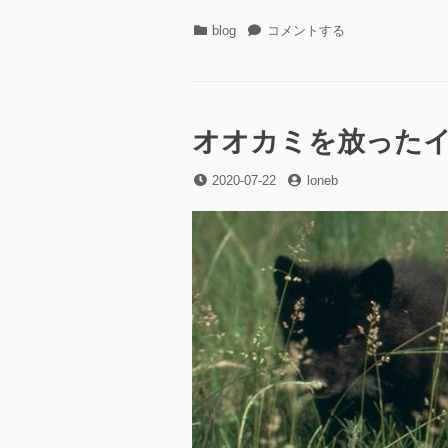
カ
wikipedia
blog
コメントする
テ
が
ゴ
ま
リ
た
ー
寄
付
オオカミを放った
を
募
投
投
2020-07-22
loneb
っ
稿
稿
て
日
者
い
る
件
に
つ
い
て
に