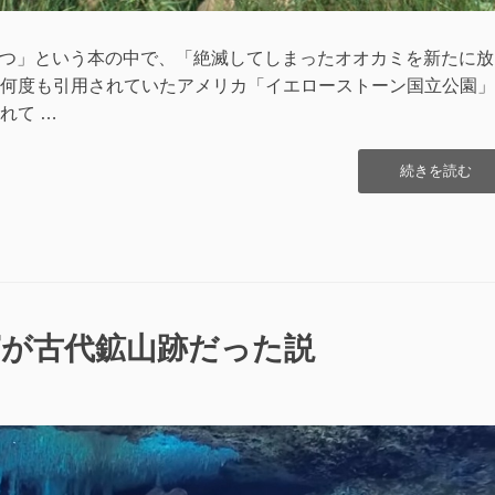
を放つ」という本の中で、「絶滅してしまったオオカミを新たに放
何度も引用されていたアメリカ「イエローストーン国立公園」
れて …
“オ
続きを読む
オ
カ
ミ
を
放
っ
た
窟が古代鉱山跡だった説
イ
エ
ロ
ー
ス
ト
ー