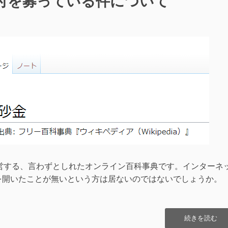
また寄付を募っている件について
る
っ
て
よ”の
dia財団が運営する、言わずとしれたオンライン百科事典です。インターネ
diaを開いたことが無いという方は居ないのではないでしょうか。
“wikipedia
続きを読む
が