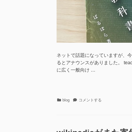
ネットで話題になっていますが、今年20
るとアナウンスがありました。 te
に広く一般向け …
カ
teacup.
blog
コメントする
テ
サ
ゴ
ー
リ
ビ
ー
ス
終