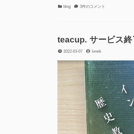
カ
3
blog
3件のコメント
テ
級
ゴ
ア
リ
マ
ー
チ
ュ
teacup. サービ
ア
無
投
投
2022-03-07
loneb
線
稿
稿
の
日
者
資
格
試
験
へ
の