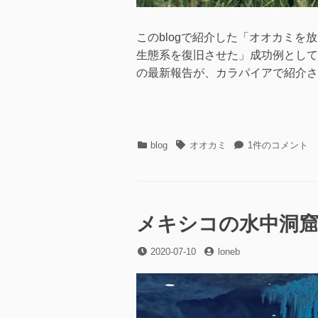
このblogで紹介した「オオカミ
生態系を復旧させた」成功例として
の最新報告が、カラパイアで紹介さ
カ
タ
オ
blog
オオカミ
1件のコメント
テ
グ
オ
ゴ
カ
リ
ミ
ー
を
放
メキシコの水中洞
っ
た
投
投
2020-07-10
loneb
イ
稿
稿
エ
日
者
ロ
ー
ス