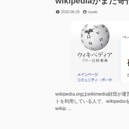
wikipediaが
了
す
投
投
2020-09-29
loneb
る
稿
稿
っ
日
者
て
よ
に
wikipedia.orgはwikime
トを利用している人で、wikipe
wikip …