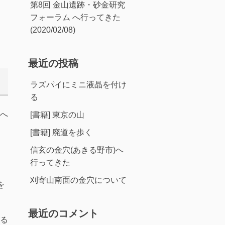
第8回 金山遺跡・砂金研究
フォーラム へ行ってきた
(2020/02/08)
最近の投稿
ラズパイにミニ液晶を付け
る
へ
[書籍] 東京の山
[書籍] 廃道を歩く
信玄の金穴(あきる野市)へ
行ってきた
刈寄山南面の金穴について
を
最近のコメント
る