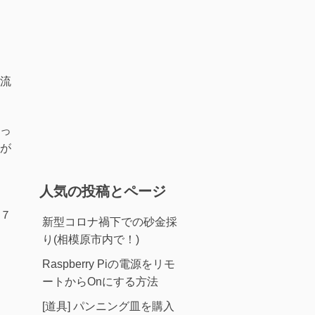
流
っ
が
人気の投稿とページ
７
新型コロナ禍下での砂金採
り(相模原市内で！)
Raspberry Piの電源をリモ
ートからOnにする方法
[道具] パンニング皿を購入