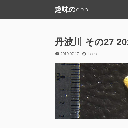
コ
趣味の○○○
ン
テ
ン
ツ
へ
丹波川 その27 201
ス
キ
投
投
2019-07-17
loneb
稿
稿
ッ
日
者
プ