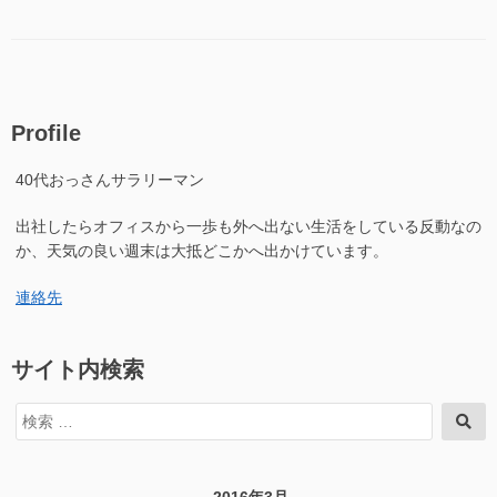
テ
こ
金
ゴ
で
を
リ
砂
採
ー
金
る
を
か？
採
そ
Profile
る
の
か？
1″
40代おっさんサラリーマン
そ
の
の
出社したらオフィスから一歩も外へ出ない生活をしている反動なの
1
に
か、天気の良い週末は大抵どこかへ出かけています。
連絡先
サイト内検索
検
検
索
索
対
象: