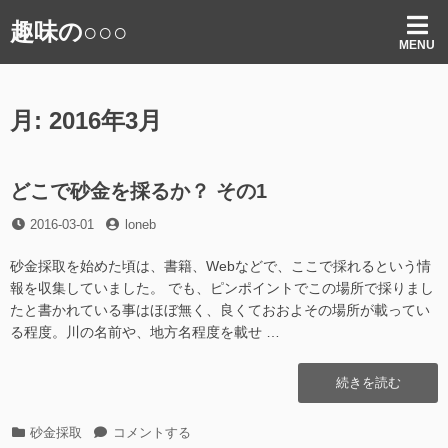
コ
趣味の○○○
ン
MENU
テ
ン
ツ
月:
2016年3月
へ
ス
キ
ッ
どこで砂金を採るか？ その1
プ
投
投
2016-03-01
loneb
稿
稿
日
者
砂金採取を始めた頃は、書籍、Webなどで、ここで採れるという情
報を収集していました。 でも、ピンポイントでこの場所で採りまし
たと書かれている事はほぼ無く、良くておおよその場所が載ってい
る程度。川の名前や、地方名程度を載せ …
“ど
続きを読む
こ
で
カ
ど
砂金採取
コメントする
砂