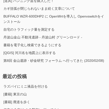
[道具] パンニング皿を購入した！
カギ括弧が閉じられないまま続く文章について
BUFFALO WZR-600DHP2 に OpenWrtを導入し Openvswitchをイ
ンストール
自宅のトラフィック量を測定する
丹波山金山 不動滝遺跡 - 丹波山村 グリーンロード -
書籍を電子化し検索できるようにする
[QGIS] 河川名を地図上に表示する
第8回 金山遺跡・砂金研究 フォーラム へ行ってきた (2020/02/08)
最近の投稿
ラズパイにミニ液晶を付ける
[書籍] 東京の山
[書籍] 廃道を歩く