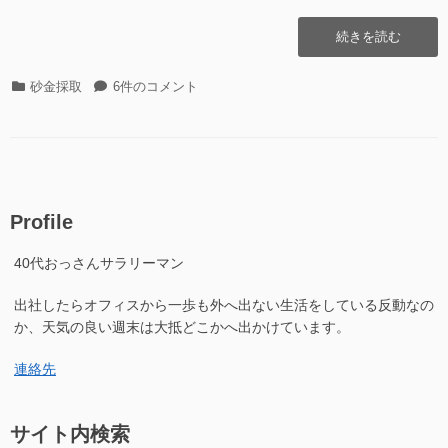
“丹
続きを読む
波
川
カ
丹
砂金採取
6件のコメント
そ
テ
波
の
ゴ
川
24
リ
そ
2019.03.31
ー
の
(2019
24
年
2019.03.31
初
Profile
(2019
掘
年
り)”の
40代おっさんサラリーマン
初
掘
出社したらオフィスから一歩も外へ出ない生活をしている反動なの
り)
へ
か、天気の良い週末は大抵どこかへ出かけています。
の
連絡先
サイト内検索