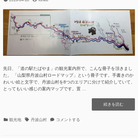
さ
稿
稿
表
せ
日
者
示
る
さ
–
せ
Debian/Ubuntu
る
編
–
–”の
Debian/Ubuntu
編
–
に
先日、「道の駅たばやま」の観光案内所で、こんな冊子を頂きまし
た。 「山梨県丹波山村ロードマップ」という冊子です。手書きのか
わいい絵と文字で、丹波山村を8つのエリアに分けて紹介していて、
とってもいい感じの案内マップです。置 …
“山
続きを読む
梨
県
カ
タ
山
観光地
丹波山村
コメントする
丹
テ
グ
梨
波
ゴ
県
山
リ
丹