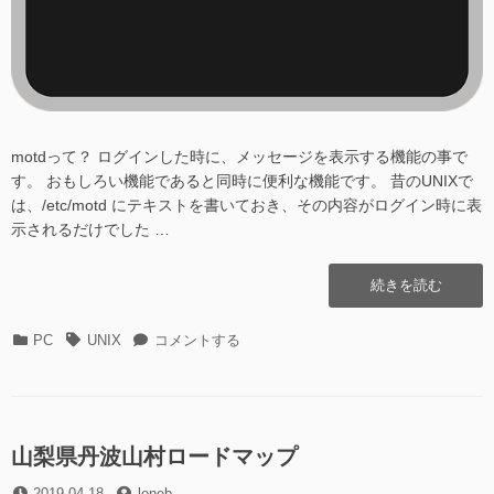
motdって？ ログインした時に、メッセージを表示する機能の事で
す。 おもしろい機能であると同時に便利な機能です。 昔のUNIXで
は、/etc/motd にテキストを書いておき、その内容がログイン時に表
示されるだけでした …
“動
続きを読む
的
に
カ
タ
動
PC
UNIX
コメントする
motd(message
テ
グ
的
of
ゴ
に
the
リ
motd(message
day)
ー
of
を
the
山梨県丹波山村ロードマップ
表
day)
示
投
投
2019-04-18
loneb
を