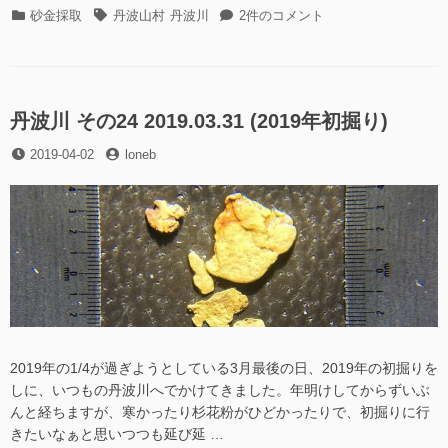
川
カ
タ
丹
砂金採取
丹波山村
丹波川
2件のコメント
そ
テ
グ
波
の
ゴ
川
25
リ
そ
2019.04.13″
ー
の
の
25
丹波川 その24 2019.03.31 (2019年初掘り)
2019.04.13
投
投
2019-04-02
loneb
へ
稿
稿
の
日
者
2019年の1/4が過ぎようとしている3月最後の日、2019年の初掘りを
しに、いつもの丹波川へでかけてきました。年明けしてからずいぶ
んと経ちますが、寒かったり杉花粉がひどかったりで、初掘りに行
きたいなぁと思いつつも延び延 …