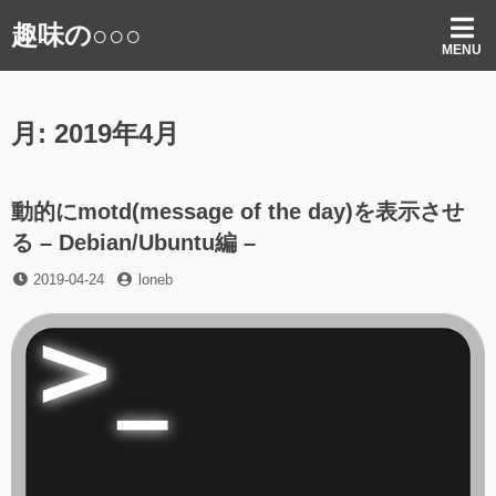
コ
趣味の○○○
ン
MENU
テ
ン
ツ
月:
2019年4月
へ
ス
キ
ッ
動的にmotd(message of the day)を表示させ
プ
る – Debian/Ubuntu編 –
投
投
2019-04-24
loneb
稿
稿
日
者