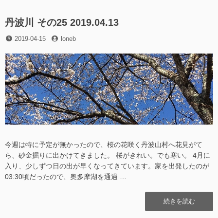
村
ー
波
ロ
山
丹波川 その25 2019.04.13
ー
村
ド
投
投
2019-04-15
loneb
ロ
マ
稿
稿
ー
ッ
日
者
ド
プ”の
マ
ッ
プ
に
今週は特に予定が無かったので、桜の花咲く丹波山村へ花見がて
ら、砂金掘りに出かけてきました。 桜がきれい。でも寒い。 4月に
入り、少しずつ日の出が早くなってきています。家を出発したのが
03:30頃だったので、奥多摩湖を通過 …
“丹
続きを読む
波