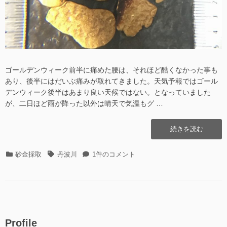
ゴールデンウィーク前半に痛めた腰は、それほど酷くなかった事も
あり、後半にはだいぶ痛みが取れてきました。天気予報ではゴール
デンウィーク後半はあまり良い天候ではない。となっていました
が、二日ほど雨が降った以外は晴天で気温もグ …
“丹
続きを読む
波
川
カ
タ
丹
砂金採取
丹波川
1件のコメント
そ
テ
グ
波
の
ゴ
川
16″
リ
そ
の
ー
の
16
へ
Profile
の