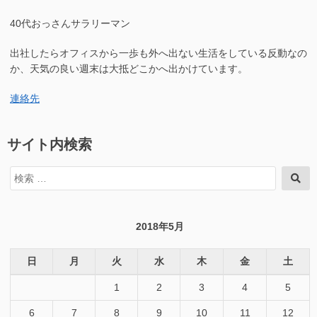
40代おっさんサラリーマン
出社したらオフィスから一歩も外へ出ない生活をしている反動なの
か、天気の良い週末は大抵どこかへ出かけています。
連絡先
サイト内検索
検
検
索
索
対
象:
2018年5月
日
月
火
水
木
金
土
1
2
3
4
5
6
7
8
9
10
11
12