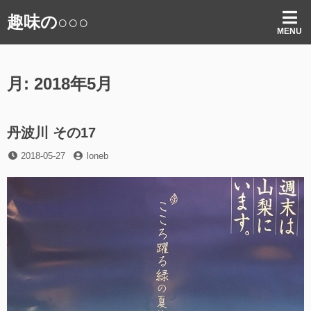
コ
趣味の○○○
ン
MENU
テ
ン
ツ
月:
2018年5月
へ
ス
キ
ッ
丹波川 その17
プ
投
投
2018-05-27
loneb
稿
稿
日
者