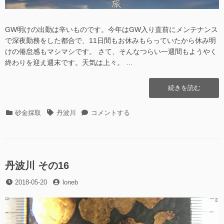
GW明けの出勤は辛いものです。今年はGW入り直前にメンテナンス
で深夜勤務をした都合で、11日間もお休みもらっていたから休み明
けの倦怠感もマシマシです。 さて、そんなつらい一週間もようやく
終わりを迎え週末です。天気は上々。 …
“丹
続きを読む
波
川
カ
タ
丹
砂金採取
丹波川
コメントする
そ
テ
グ
波
の
ゴ
川
17″
リ
そ
の
ー
の
17
丹波川 その16
に
投
投
2018-05-20
loneb
稿
稿
日
者