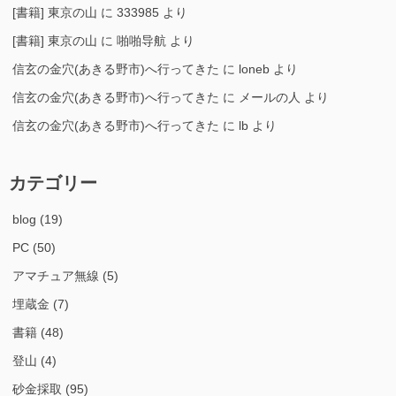
[書籍] 東京の山
に
333985
より
[書籍] 東京の山
に
啪啪导航
より
信玄の金穴(あきる野市)へ行ってきた
に
loneb
より
信玄の金穴(あきる野市)へ行ってきた
に
メールの人
より
信玄の金穴(あきる野市)へ行ってきた
に
lb
より
カテゴリー
blog
(19)
PC
(50)
アマチュア無線
(5)
埋蔵金
(7)
書籍
(48)
登山
(4)
砂金採取
(95)