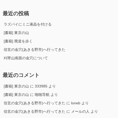
最近の投稿
ラズパイにミニ液晶を付ける
[書籍] 東京の山
[書籍] 廃道を歩く
信玄の金穴(あきる野市)へ行ってきた
刈寄山南面の金穴について
最近のコメント
[書籍] 東京の山
に
333985
より
[書籍] 東京の山
に
啪啪导航
より
信玄の金穴(あきる野市)へ行ってきた
に
loneb
より
信玄の金穴(あきる野市)へ行ってきた
に
メールの人
より