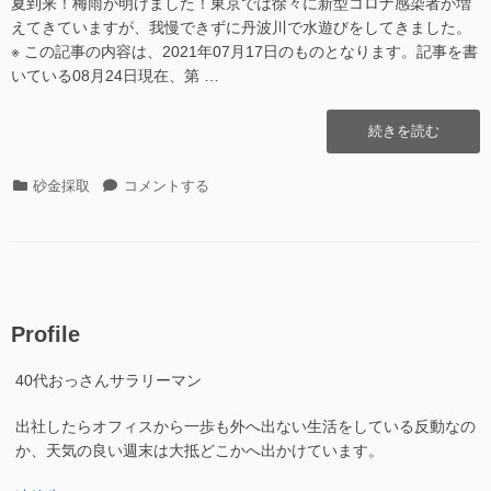
夏到来！梅雨が明けました！東京では徐々に新型コロナ感染者が増
えてきていますが、我慢できずに丹波川で水遊びをしてきました。
※ この記事の内容は、2021年07月17日のものとなります。記事を書
いている08月24日現在、第 …
“丹
続きを読む
波
川
カ
丹
砂金採取
コメントする
そ
テ
波
の
ゴ
川
02@2021.07.17″
リ
そ
の
ー
の
02@2021.07.17
に
Profile
40代おっさんサラリーマン
出社したらオフィスから一歩も外へ出ない生活をしている反動なの
か、天気の良い週末は大抵どこかへ出かけています。