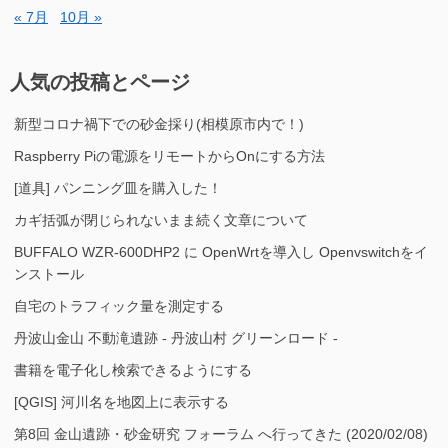
« 7月
10月 »
人気の投稿とページ
新型コロナ禍下での砂金採り(相模原市内で！)
Raspberry Piの電源をリモートからOnにする方法
[道具] パンニング皿を購入した！
カギ括弧が閉じられないまま続く文章について
BUFFALO WZR-600DHP2 に OpenWrtを導入し Openvswitchをイ
ンストール
自宅のトラフィック量を測定する
丹波山金山 不動滝遺跡 - 丹波山村 グリーンロード -
書籍を電子化し検索できるようにする
[QGIS] 河川名を地図上に表示する
第8回 金山遺跡・砂金研究 フォーラム へ行ってきた (2020/02/08)