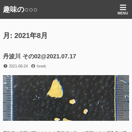
コ
趣味の○○○
ン
MENU
テ
ン
ツ
月:
2021年8月
へ
ス
キ
ッ
丹波川 その02@2021.07.17
プ
投
投
2021-08-24
loneb
稿
稿
日
者