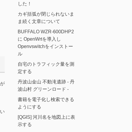
した！
カギ括弧が閉じられないま
ま続く文章について
BUFFALO WZR-600DHP2
に OpenWrtを導入し
Openvswitchをインストー
ル
自宅のトラフィック量を測
定する
丹波山金山 不動滝遺跡 - 丹
が
波山村 グリーンロード -
書籍を電子化し検索できる
。
ようにする
い
[QGIS] 河川名を地図上に表
示する