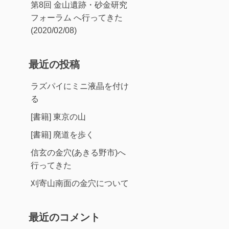
第8回 金山遺跡・砂金研究
フォーラム へ行ってきた
(2020/02/08)
最近の投稿
ラズパイにミニ液晶を付け
る
[書籍] 東京の山
[書籍] 廃道を歩く
信玄の金穴(あきる野市)へ
行ってきた
刈寄山南面の金穴について
最近のコメント