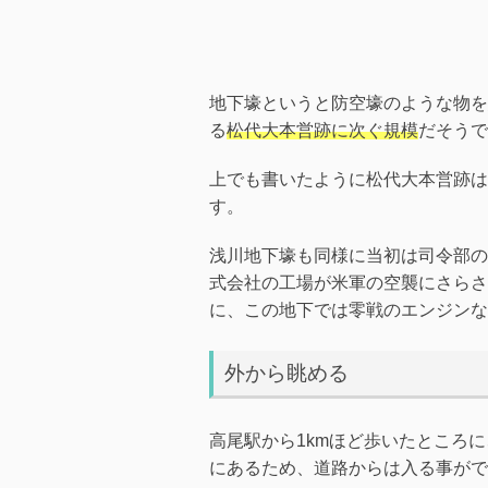
地下壕というと防空壕のような物を
る
松代大本営跡に次ぐ規模
だそうで
上でも書いたように松代大本営跡は
す。
浅川地下壕も同様に当初は司令部の
式会社の工場が米軍の空襲にさらさ
に、この地下では零戦のエンジンな
外から眺める
高尾駅から1kmほど歩いたところ
にあるため、道路からは入る事がで