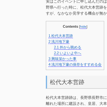
実はこのイベントに申し込んだのは
野県へ行った時に、松代大本営跡を
すが、なかなか見学する機会が無か
Contents
[
hide
]
1
松代大本営跡
2
浅川地下壕
2.1
外から眺める
2.2
いよいよ中へ
3
興味深かった事
4
浅川地下壕の保存をすすめる会
松代大本営跡
松代大本営跡跡は、長野県長野市に
離れた場所に建設され、皇居、大本