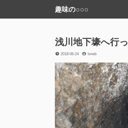
コ
趣味の○○○
ン
テ
ン
ツ
へ
浅川地下壕へ行
ス
キ
投
投
2018-06-24
loneb
稿
稿
ッ
日
者
プ