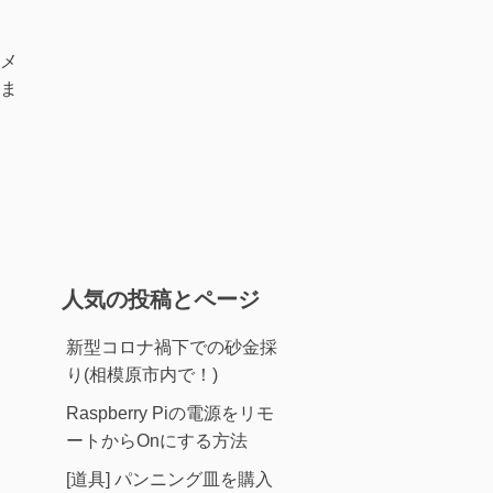
メ
ま
人気の投稿とページ
新型コロナ禍下での砂金採
り(相模原市内で！)
Raspberry Piの電源をリモ
ートからOnにする方法
[道具] パンニング皿を購入