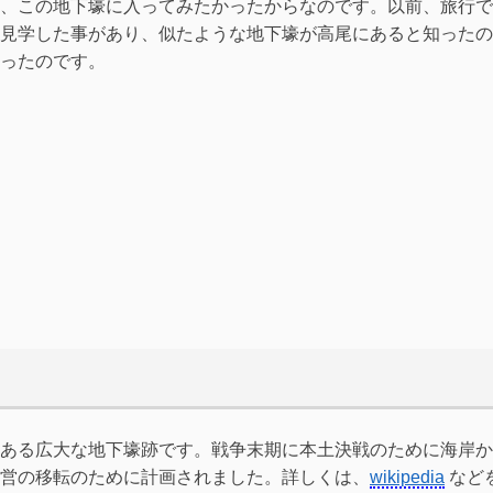
、この地下壕に入ってみたかったからなのです。以前、旅行で
見学した事があり、似たような地下壕が高尾にあると知ったの
ったのです。
ある広大な地下壕跡です。戦争末期に本土決戦のために海岸か
営の移転のために計画されました。詳しくは、
wikipedia
など