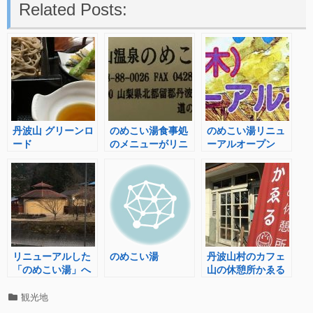
Related Posts:
丹波山 グリーンロ
のめこい湯食事処
のめこい湯リニュ
ード
のメニューがリニ
ーアルオープン
ューアル!
リニューアルした
のめこい湯
丹波山村のカフェ
「のめこい湯」へ
山の休憩所かゑる
行ってきた
へ行ってきた！
カ
観光地
テ