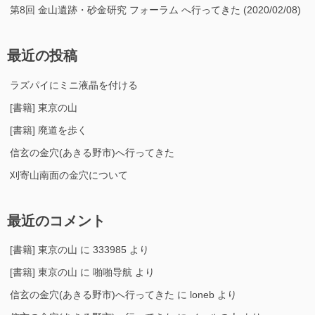
第8回 金山遺跡・砂金研究 フォーラム へ行ってきた (2020/02/08)
最近の投稿
ラズパイにミニ液晶を付ける
[書籍] 東京の山
[書籍] 廃道を歩く
信玄の金穴(あきる野市)へ行ってきた
刈寄山南面の金穴について
最近のコメント
[書籍] 東京の山
に
333985
より
[書籍] 東京の山
に
啪啪导航
より
信玄の金穴(あきる野市)へ行ってきた
に
loneb
より