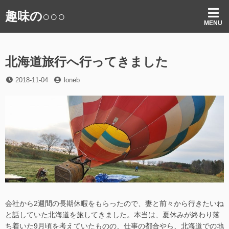
コ
趣味の○○○
ン
MENU
テ
ン
ツ
北海道旅行へ行ってきました
へ
ス
投
投
2018-11-04
loneb
キ
稿
稿
ッ
日
者
プ
会社から2週間の長期休暇をもらったので、妻と前々から行きたいね
と話していた北海道を旅してきました。本当は、夏休みが終わり落
ち着いた9月頃を考えていたものの、仕事の都合やら、北海道での地