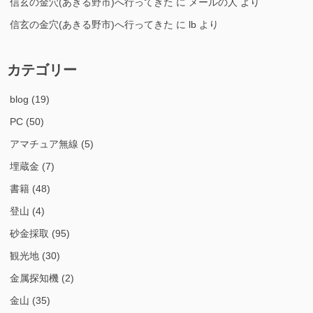
信玄の金穴(あきる野市)へ行ってきた
に
メールの人
より
信玄の金穴(あきる野市)へ行ってきた
に
lb
より
カテゴリー
blog
(19)
PC
(50)
アマチュア無線
(5)
埋蔵金
(7)
書籍
(48)
登山
(4)
砂金採取
(95)
観光地
(30)
金属探知機
(2)
金山
(35)