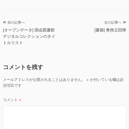
ゴ
リ
ー
投
前の記事へ
次の記事へ
[オープンデータ] 国会図書館
[書籍] 奥秩父回帰
稿
デジタルコレクションのタイ
ナ
トルリスト
ビ
ゲ
ー
コメントを残す
シ
ョ
メールアドレスが公開されることはありません。
※
が付いている欄は必
須項目です
ン
コメント
※