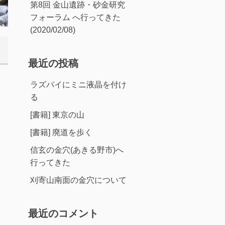
第8回 金山遺跡・砂金研究
フォーラム へ行ってきた
(2020/02/08)
最近の投稿
ラズパイにミニ液晶を付け
る
[書籍] 東京の山
[書籍] 廃道を歩く
信玄の金穴(あきる野市)へ
行ってきた
刈寄山南面の金穴について
最近のコメント