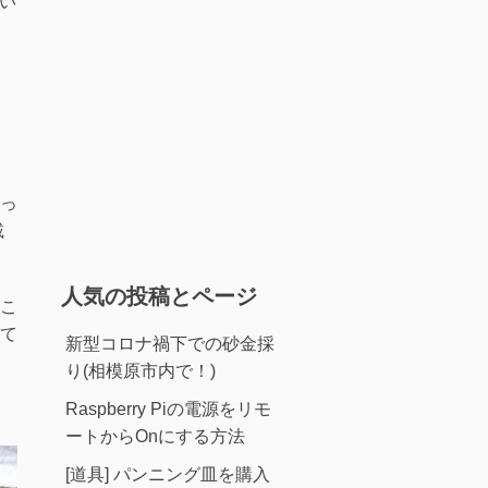
てい
っ
載
人気の投稿とページ
こ
て
新型コロナ禍下での砂金採
り(相模原市内で！)
Raspberry Piの電源をリモ
ートからOnにする方法
[道具] パンニング皿を購入