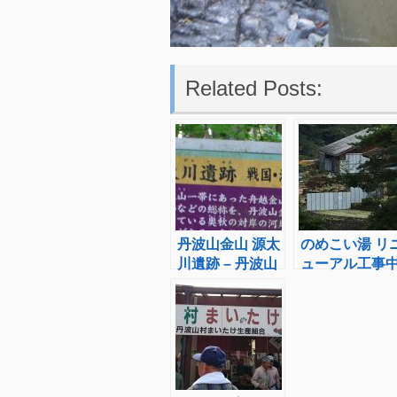
Related Posts:
丹波山金山 源太
のめこい湯 リ
川遺跡 – 丹波山
ューアル工事
村 グリーンロー
ド –