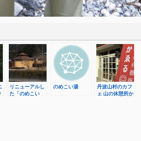
ニ
リニューアルし
のめこい湯
丹波山村のカフ
中
た「のめこい
ェ 山の休憩所か
湯」へ行ってき
ゑる へ行ってき
た
た！