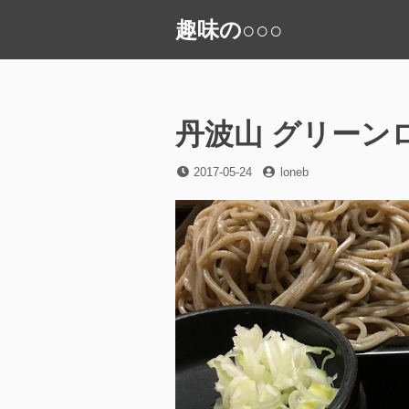
コ
趣味の○○○
ン
テ
ン
ツ
へ
丹波山 グリーン
ス
キ
投
投
2017-05-24
loneb
稿
稿
ッ
日
者
プ