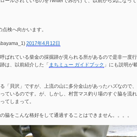
ールされているのをTwitterでみかけて、以前から気になっ
の点検へ向かいます。
ayama_1)
2017年4月12日
呼ばれている柴金の採掘跡が見られる所があるので是非一度行
跡は、以前紹介した「
まちミュー ガイドブック
」にも説明が
る「貝沢」ですが、上流の山に多分金山があったハズなので、
っているのです。が、しかし、村営マス釣り場のすぐ脇を流れ
ってしまって。
の脇をこんな格好をして通過することはできません。。。。