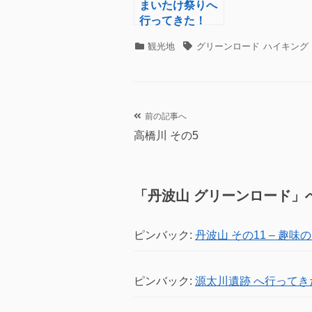
まいたけ祭りへ
行ってきた！
カ
タ
観光地
グリーンロード
ハイキング
テ
グ
ゴ
リ
ー
前の記事へ
投
高橋川 その5
稿
ナ
「
丹波山 グリーンロード
」
ビ
ゲ
ピンバック:
丹波山 その11 – 趣味の
ー
シ
ピンバック:
源太川遺跡 へ行ってきた 