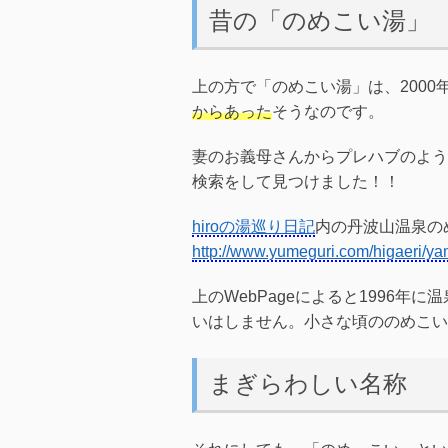
昔の「のめこい湯」
上の方で「のめこい湯」は、200
からあった
そうなのです。
妻のお義母さんからプレハブのよう
検索をして見つけました！！
hiroの湯巡り日記
内の丹波山温泉のめ
http://www.yumeguri.com/higaeri/y
上のWebPageによると1996
いはしません。小さな頃ののめこい
まぎらわしい名称