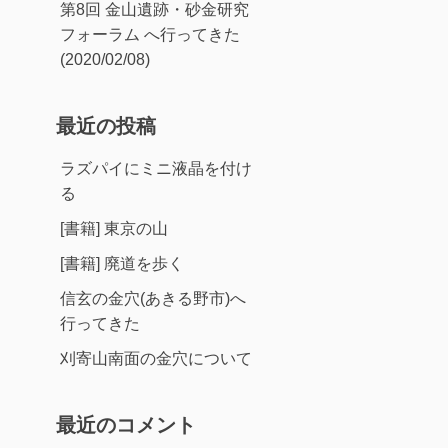
第8回 金山遺跡・砂金研究
フォーラム へ行ってきた
(2020/02/08)
最近の投稿
ラズパイにミニ液晶を付け
る
[書籍] 東京の山
[書籍] 廃道を歩く
信玄の金穴(あきる野市)へ
行ってきた
刈寄山南面の金穴について
最近のコメント