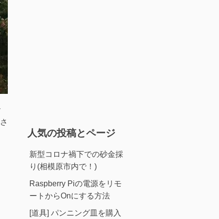
食
さ
人気の投稿とページ
新型コロナ禍下での砂金採
り(相模原市内で！)
Raspberry Piの電源をリモ
ートからOnにする方法
[道具] パンニング皿を購入