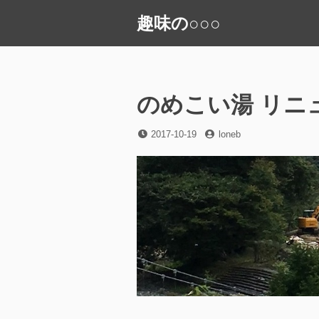
コ
趣味の○○○
ン
テ
ン
ツ
へ
のめこい湯 リニ
ス
キ
投
投
2017-10-19
loneb
稿
稿
ッ
日
者
プ