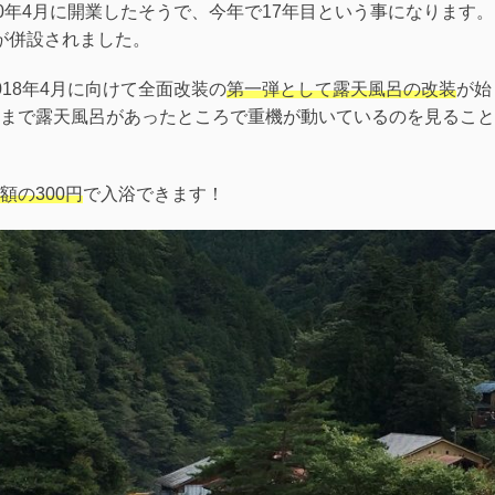
0年4月に開業したそうで、今年で17年目という事になります
」が併設されました。
18年4月に向けて全面改装の
第一弾として露天風呂の改装
が始
まで露天風呂があったところで重機が動いているのを見ること
額の300円
で入浴できます！