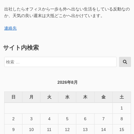
出社したらオフィスから一歩も外へ出ない生活をしている反動なの
か、天気の良い週末は大抵どこかへ出かけています。
連絡先
サイト内検索
検
検
索
索
対
象:
2026年8月
日
月
火
水
木
金
土
1
2
3
4
5
6
7
8
9
10
11
12
13
14
15