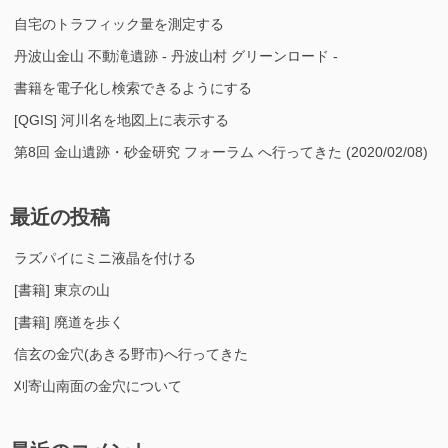
自宅のトラフィック量を測定する
丹波山金山 不動滝遺跡 - 丹波山村 グリーンロード -
書籍を電子化し検索できるようにする
[QGIS] 河川名を地図上に表示する
第8回 金山遺跡・砂金研究 フォーラム へ行ってきた (2020/02/08)
最近の投稿
ラズパイにミニ液晶を付ける
[書籍] 東京の山
[書籍] 廃道を歩く
信玄の金穴(あきる野市)へ行ってきた
刈寄山南面の金穴について