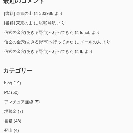
最近のコメント
[書籍] 東京の山
に
333985
より
[書籍] 東京の山
に
啪啪导航
より
信玄の金穴(あきる野市)へ行ってきた
に
loneb
より
信玄の金穴(あきる野市)へ行ってきた
に
メールの人
より
信玄の金穴(あきる野市)へ行ってきた
に
lb
より
カテゴリー
blog
(19)
PC
(50)
アマチュア無線
(5)
埋蔵金
(7)
書籍
(48)
登山
(4)