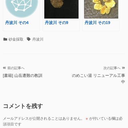
丹波川 その4
丹波川 その9
丹波川 その19
カ
タ
砂金採取
丹波川
テ
グ
ゴ
リ
ー
投
前の記事へ
次の記事へ
[書籍] 山岳遭難の教訓
のめこい湯 リニューアル工事
稿
中
ナ
ビ
ゲ
コメントを残す
ー
シ
メールアドレスが公開されることはありません。
※
が付いている欄は必
ョ
須項目です