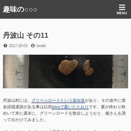
コ
趣味の○○○
ン
MENU
テ
ン
ツ
丹波山 その11
へ
ス
投
投
2017-10-03
loneb
キ
稿
稿
ッ
日
者
プ
丹波山村には、
グリーンロードという遊歩道
があり、その途中に柴
金採掘遺跡がある事は以前
blogで書いたとおり
です。夏が終わり秋
めいて来た週末に、グリーンロードを散歩しようかと、嫁さんを誘
って出かけてみました。