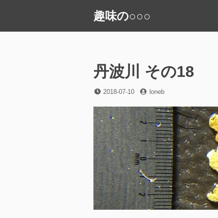
コ
趣味の○○○
ン
テ
ン
ツ
へ
丹波川 その18
ス
キ
投
投
2018-07-10
loneb
稿
稿
ッ
日
者
プ