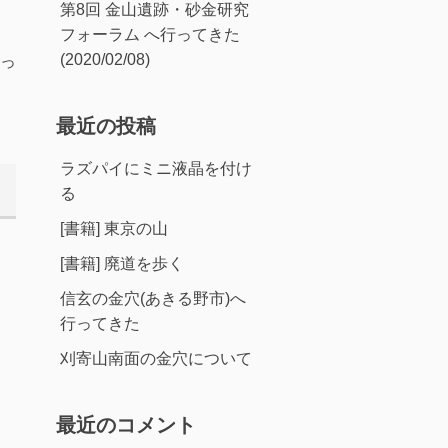
第8回 金山遺跡・砂金研究
フォーラム へ行ってきた
(2020/02/08)
っ
最近の投稿
ラズパイにミニ液晶を付け
る
[書籍] 東京の山
[書籍] 廃道を歩く
信玄の金穴(あきる野市)へ
行ってきた
刈寄山南面の金穴について
最近のコメント