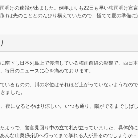
に梅雨明けの速報が出ました。例年よりも22日も早い梅雨明け宣
雨明けは先のこととのんびり構えていたので、慌てて夏の準備に
り
に南下し日本列島上で停滞している梅雨前線の影響で、西日本
、毎日のニュースに心を痛めております。
ているものの、川の水位はそれほど上がっていないようなので
てきました。
は、夜になるとやはり涼しい。いつも通り、陽がでるまでしば
たようで、警官見回り中の立て札が立っていました。具体的に
あんな山奥(失礼!)へ行ってまで暴れる人が居るのでしょうか・