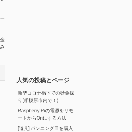
ー
金
み
人気の投稿とページ
新型コロナ禍下での砂金採
り(相模原市内で！)
Raspberry Piの電源をリモ
ートからOnにする方法
[道具] パンニング皿を購入