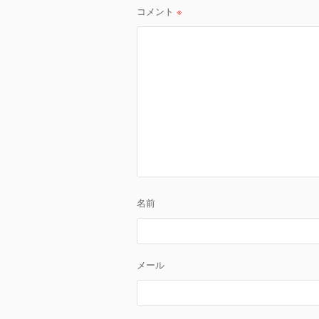
ー
コメント
※
シ
ョ
ン
名前
メール