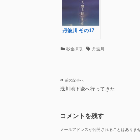
丹波川 その17
カ
タ
砂金採取
丹波川
テ
グ
ゴ
リ
ー
前の記事へ
投
浅川地下壕へ行ってきた
稿
ナ
コメントを残す
ビ
ゲ
メールアドレスが公開されることはありま