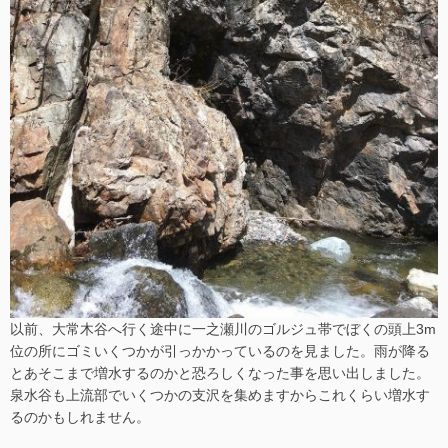
以前、大常木谷へ行く途中に一之瀬川のゴルジュ帯でぼくの頭上3m
位の所にゴミいくつかが引っかかっているのを見ました。雨が降る
とあそこまで増水するのかと恐ろしくなった事を思い出しました。
泉水谷も上流部でいくつかの支沢を集めますからこれくらい増水す
るのかもしれません。