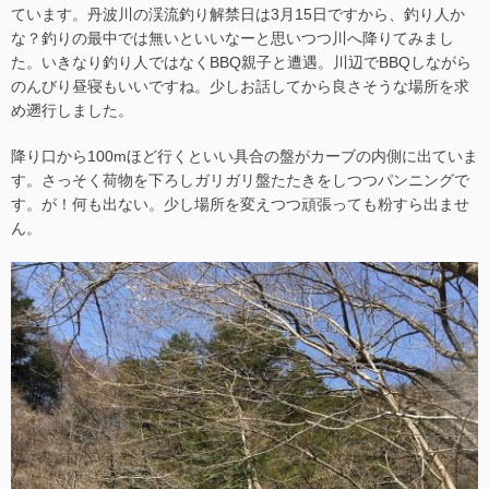
ています。丹波川の渓流釣り解禁日は3月15日ですから、釣り人か
な？釣りの最中では無いといいなーと思いつつ川へ降りてみまし
た。いきなり釣り人ではなくBBQ親子と遭遇。川辺でBBQしながら
のんびり昼寝もいいですね。少しお話してから良さそうな場所を求
め遡行しました。
降り口から100mほど行くといい具合の盤がカーブの内側に出ていま
す。さっそく荷物を下ろしガリガリ盤たたきをしつつパンニングで
す。が！何も出ない。少し場所を変えつつ頑張っても粉すら出ませ
ん。