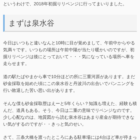
というわけで、2018年初掘りリベンジに行ってまいりました。
まずは泉水谷
今日はいつもと違いなんと10時に目が覚めまして、午前中からやる
気満々です。いつもの場所は午前中陽が当たり暖かいのですが、初
掘りリベンジは後にとっておいて・・・気になっている場所へ車を
走らせます。
道の駅たばやまから車で10分ほどの所に三重河原があります。まだ
砂金採取を始めた頃にこの泉水谷と丹波川の出合いでパンニングを
行い敗退した苦い思い出があります。
そんな僕も砂金採取歴はえーと5年くらい？知識も増えた、経験も積
んだ、道具もある。そう、今日は二重の意味でリベンジなのです。
少し心配なのは、地質図から読む泉水谷はあまり産金が期待できな
い気がするのですが・・きっと気のせい。
さて、三条大橋を渡ったところにある駐車場には4台ほど車が停まっ