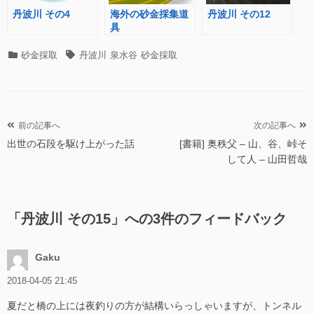
丹波川 その4
海外の砂金採集道
丹波川 その12
具
カ
タ
砂金採取
丹波川
泉水谷
砂金採取
テ
グ
ゴ
リ
ー
投
前の記事へ
次の記事へ
出世の石段を駆け上がった話
[書籍] 奥秩父 – 山、谷、峠そ
稿
して人 – 山田哲哉
ナ
ビ
ゲ
「
丹波川 その15
」への3件のフィードバック
ー
シ
Gaku
ョ
2018-04-05 21:45
ン
夏だと橋の上には夜釣りの方が結構いらっしゃいますが、トンネル