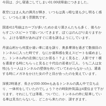
今回は、少し寝過ごしてしまい01:00頃帰途につきました。
夜空にはまん丸の満月が輝き、いつもは真っ暗な道も少し明るく感
じ、いつもと違う雰囲気です。
国道411号線はカーブが多いためか走り屋さんたちも多く、後ろか
らすごいスピートで追いついてきます。ぼくはのんびり走りますか
ら、よける場所があればすぐに道を譲るようにしています。
丹波山村から何度か速い車に道を譲り、奥多摩湖を過ぎて数個目の
トンネルに入った時です、なにか違和感を覚えスピートを緩めまし
た。トンネル内の左側になにか居る！？よく見ると、人影です！横
を通過する時にちらっと見ると十代位の若者が三人。うち二人は女
性(もう一人はトンネルの壁側を向いていてわからなかった)。通過
する時にメガネをかけた女の子と目が合ったのを覚えています。
深夜2時過ぎ、長さが200-300mもあるトンネルの真ん中で立ち止
り、一体何をしていたのでしょう？その時刻外気温は4度位まで下が
ります。それにしては薄着。ついでに、トンネルの外に駐車してい
る車は見当たらないし、どこから来たのか、謎すぎます。