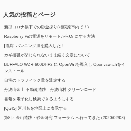
人気の投稿とページ
新型コロナ禍下での砂金採り(相模原市内で！)
Raspberry Piの電源をリモートからOnにする方法
[道具] パンニング皿を購入した！
カギ括弧が閉じられないまま続く文章について
BUFFALO WZR-600DHP2 に OpenWrtを導入し Openvswitchをイ
ンストール
自宅のトラフィック量を測定する
丹波山金山 不動滝遺跡 - 丹波山村 グリーンロード -
書籍を電子化し検索できるようにする
[QGIS] 河川名を地図上に表示する
第8回 金山遺跡・砂金研究 フォーラム へ行ってきた (2020/02/08)