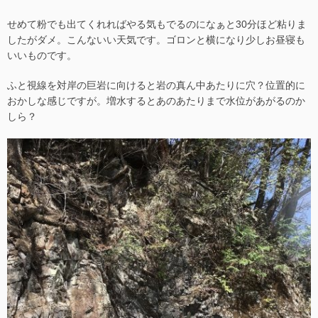
せめて粉でも出てくれればやる気もでるのになぁと30分ほど粘りま
したがダメ。こんないい天気です。ゴロンと横になり少しお昼寝も
いいものです。
ふと視線を対岸の巨岩に向けると岩の真ん中あたりに穴？位置的に
おかしな感じですが。増水するとあのあたりまで水位があがるのか
しら？