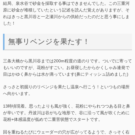
結局、泉水谷で砂金を採取する事はできませんでした。この三重河
原に砂金が堆積していたという記述を読んだ覚えがありますが、そ
れはきっと黒川谷と一之瀬川からの供給だったのだと思う事にしま
した！
無事リベンジを果たす！
三条大橋から黒川谷までは200m程度の道のりです。ついでに寄って
もいいのですが、花粉がすごい。お昼寝したからかくしゃみ連発で
目はかゆく鼻からは水か滴っています(鼻にティッシュ詰めました)
さっさと初掘りのリベンジを果たし温泉へ行こう！といつもの場所
へ向かいます。
13時頃現着。思ったよりも風が強く、花粉にやられつつある目と鼻
が辛いです。丹波川は谷がちな地形で、谷に沿って風が吹くために
花粉+体感温度が低めで二重苦状態でスタートです。
回を重ねるたびにウェーダーの穴が広がってるようで、さっそく右