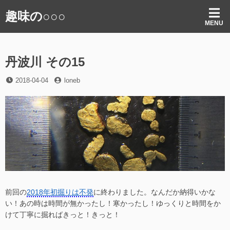
コ
趣味の○○○
ン
MENU
テ
ン
ツ
丹波川 その15
へ
ス
投
投
2018-04-04
loneb
キ
稿
稿
ッ
日
者
プ
前回の
2018年初掘りは不発
に終わりました。なんだか納得いかな
い！あの時は時間が無かったし！寒かったし！ゆっくりと時間をか
けて丁寧に掘ればきっと！きっと！