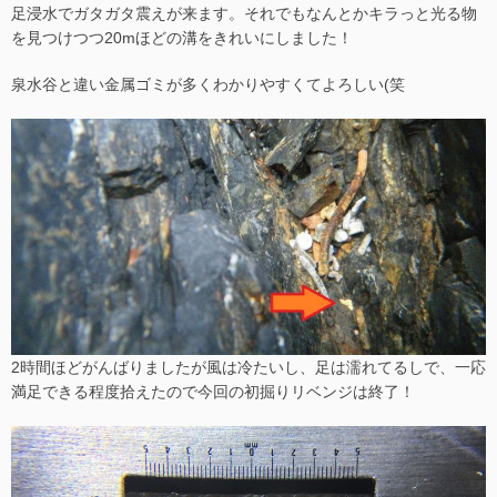
足浸水でガタガタ震えが来ます。それでもなんとかキラっと光る物
を見つけつつ20mほどの溝をきれいにしました！
泉水谷と違い金属ゴミが多くわかりやすくてよろしい(笑
2時間ほどがんばりましたが風は冷たいし、足は濡れてるしで、一応
満足できる程度拾えたので今回の初掘りリベンジは終了！