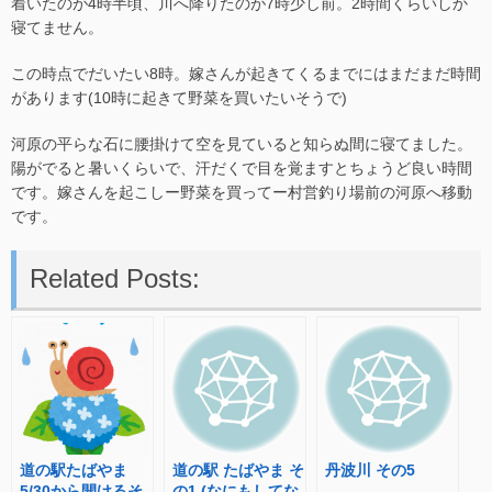
着いたのが4時半頃、川へ降りたのが7時少し前。2時間くらいしか
寝てません。
この時点でだいたい8時。嫁さんが起きてくるまでにはまだまだ時間
があります(10時に起きて野菜を買いたいそうで)
河原の平らな石に腰掛けて空を見ていると知らぬ間に寝てました。
陽がでると暑いくらいで、汗だくで目を覚ますとちょうど良い時間
です。嫁さんを起こしー野菜を買ってー村営釣り場前の河原へ移動
です。
Related Posts:
道の駅たばやま
道の駅 たばやま そ
丹波川 その5
5/30から開けるそ
の1 (なにもしてな