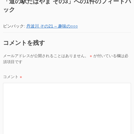
「
道の駅たばやま その3
」への1件のフィードバ
ー
ック
シ
ョ
ピンバック:
丹波川 その21 – 趣味の○○○
ン
コメントを残す
メールアドレスが公開されることはありません。
※
が付いている欄は必
須項目です
コメント
※