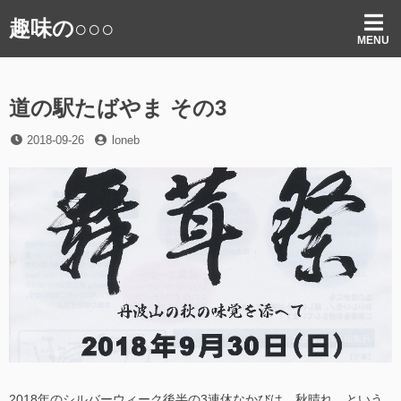
コ
趣味の○○○
ン
MENU
テ
ン
ツ
道の駅たばやま その3
へ
ス
投
投
2018-09-26
loneb
キ
稿
稿
ッ
日
者
プ
2018年のシルバーウィーク後半の3連休なかびは、秋晴れ、という