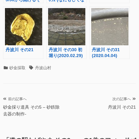
うです！
い)
丹波川 その21
丹波川 その30 初
丹波川 その31
堀り(2020.02.29)
(2020.04.04)
カ
タ
砂金採取
丹波山村
テ
グ
ゴ
リ
ー
投
前の記事へ
次の記事へ
砂金採り道具 その5 – 砂鉄除
丹波川 その21
稿
去器の制作-
ナ
ビ
ゲ