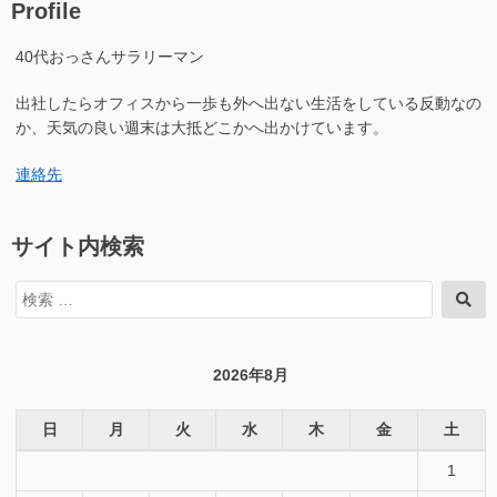
Profile
40代おっさんサラリーマン
出社したらオフィスから一歩も外へ出ない生活をしている反動なの
か、天気の良い週末は大抵どこかへ出かけています。
連絡先
サイト内検索
検
検
索
索
対
象:
2026年8月
日
月
火
水
木
金
土
1