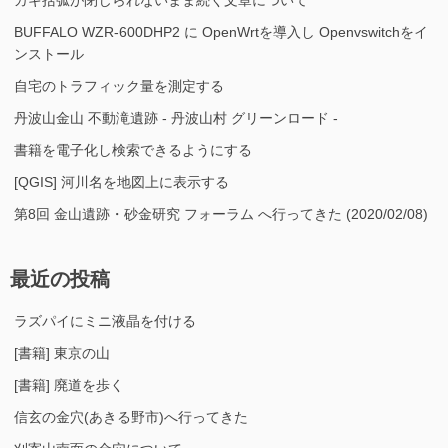
カギ括弧が閉じられないまま続く文章について
BUFFALO WZR-600DHP2 に OpenWrtを導入し Openvswitchをイ
ンストール
自宅のトラフィック量を測定する
丹波山金山 不動滝遺跡 - 丹波山村 グリーンロード -
書籍を電子化し検索できるようにする
[QGIS] 河川名を地図上に表示する
第8回 金山遺跡・砂金研究 フォーラム へ行ってきた (2020/02/08)
最近の投稿
ラズパイにミニ液晶を付ける
[書籍] 東京の山
[書籍] 廃道を歩く
信玄の金穴(あきる野市)へ行ってきた