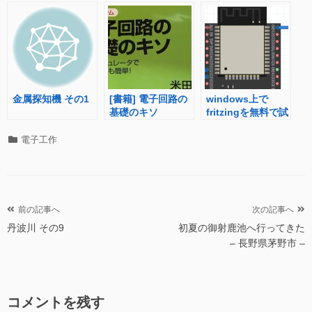
金属探知機 その1
[書籍] 電子回路の
windows上で
基礎のキソ
fritzingを無料で試
してみる
カ
電子工作
テ
ゴ
リ
ー
投
前の記事へ
次の記事へ
丹波川 その9
初夏の御射鹿池へ行ってきた
稿
– 長野県茅野市 –
ナ
ビ
ゲ
コメントを残す
ー