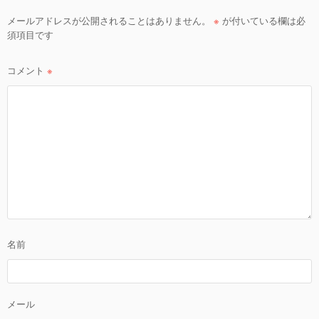
シ
メールアドレスが公開されることはありません。
※
が付いている欄は必
ョ
須項目です
ン
コメント
※
名前
メール