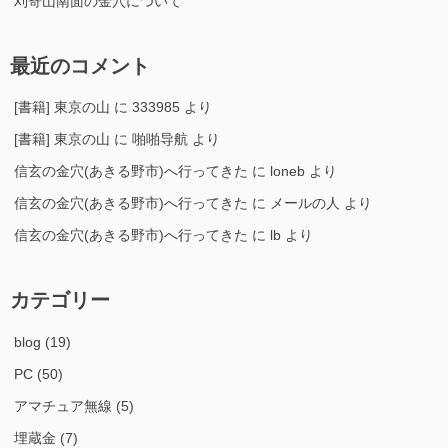
刈寄山南面の金穴について
最近のコメント
[書籍] 東京の山
に
333985
より
[書籍] 東京の山
に
啪啪导航
より
信玄の金穴(あきる野市)へ行ってきた
に
loneb
より
信玄の金穴(あきる野市)へ行ってきた
に
メールの人
より
信玄の金穴(あきる野市)へ行ってきた
に
lb
より
カテゴリー
blog
(19)
PC
(50)
アマチュア無線
(5)
埋蔵金
(7)