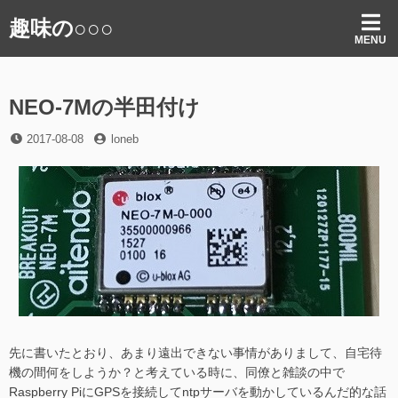
コ
趣味の○○○
ン
MENU
テ
ン
ツ
NEO-7Mの半田付け
へ
ス
投
投
2017-08-08
loneb
キ
稿
稿
ッ
日
者
プ
先に書いたとおり、あまり遠出できない事情がありまして、自宅待
機の間何をしようか？と考えている時に、同僚と雑談の中で
Raspberry PiにGPSを接続してntpサーバを動かしているんだ的な話