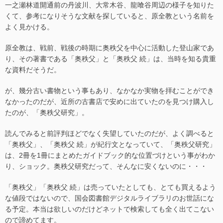
一之瀬林道開通前の丹波川、大常木谷、龍喰谷周辺の様子を知りた
くて、参考になりそうな文献を探していると、原全教という名前を
よく見かける。
原全教は、戦前、戦後の時期に奥秩父を中心に活動した登山家であ
り、その著書である「奥秩父」と「奥秩父 続」は、当時を知る貴重
な資料だそうだ。
が、幾分古い書物という事もあり、なかなか実物を拝むことができ
なかったのだが、近所の古書店で安めに出ていたのを見つけ購入し
たのが、「奥秩父研究」。
読んでみると前評判ほどでなく失望していたのだが、よく調べると
「奥秩父」、「奥秩父 続」が紀行文となっていて、「奥秩父研究」
は、2冊を1冊にまとめたガイドブック的な位置づけという事がわか
り、ショック。奥秩父研究だって、そんなに安くないのに・・・
「奥秩父」「奥秩父 続」は売っていたとしても、とても買えるよう
な値段ではないので、国会図書館デジタルライブラリのお世話にな
る予定。本当は欲しいのだけどネットで検索しても全く出てこない
ので諦めてます。