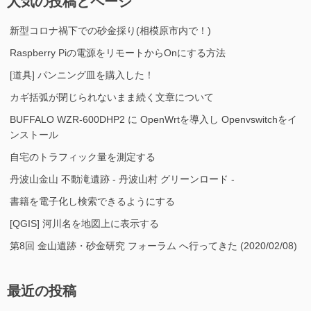
人気の投稿とページ
新型コロナ禍下での砂金採り(相模原市内で！)
Raspberry Piの電源をリモートからOnにする方法
[道具] パンニング皿を購入した！
カギ括弧が閉じられないまま続く文章について
BUFFALO WZR-600DHP2 に OpenWrtを導入し Openvswitchをイ
ンストール
自宅のトラフィック量を測定する
丹波山金山 不動滝遺跡 - 丹波山村 グリーンロード -
書籍を電子化し検索できるようにする
[QGIS] 河川名を地図上に表示する
第8回 金山遺跡・砂金研究 フォーラム へ行ってきた (2020/02/08)
最近の投稿