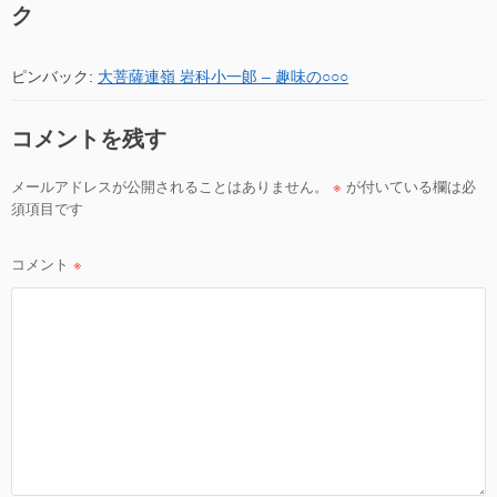
ク
シ
ョ
ピンバック:
大菩薩連嶺 岩科小一郞 – 趣味の○○○
ン
コメントを残す
メールアドレスが公開されることはありません。
※
が付いている欄は必
須項目です
コメント
※