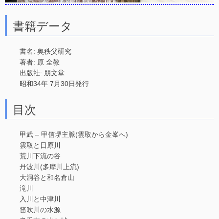
書籍データ
書名: 奥秩父研究
著者: 原 全教
出版社: 朋文堂
昭和34年 7月30日発行
目次
甲武 – 甲信堺主脈(雲取から金峯へ)
雲取と日原川
荒川下流の谷
丹波川(多摩川上流)
大洞谷と和名倉山
滝川
入川と中津川
笛吹川の水源