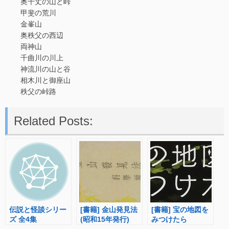
奥千丈の山と峠
甲斐の荒川
金峯山
奥秩父の西辺
両神山
千曲川の川上
神流川の山と谷
相木川と御座山
秩父の峠路
Related Posts:
伝説と怪談シリー
[書籍] 金山発見法
[書籍] 宝の地図を
ズ 全4集
(昭和15年発行)
みつけたら