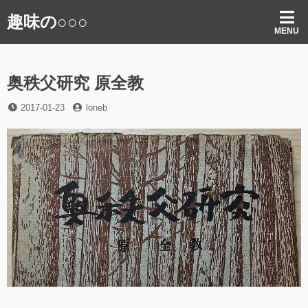
コ
趣味の○○○
ン
MENU
テ
ン
ツ
奥秩父研究 原全教
へ
ス
投
投
2017-01-23
loneb
キ
稿
稿
ッ
日
者
プ