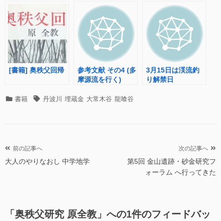
[書籍] 奥秩父回帰
参考文献 その4 (多
3月15日は渓流釣
摩源流を行く)
り解禁日
カ
タ
書籍
丹波川
埋蔵金
大常木谷
龍喰谷
テ
グ
ゴ
リ
ー
投
前の記事へ
次の記事へ
大人のやりなおし 中学地学
第5回 金山遺跡・砂金研究フ
稿
ォーラム へ行ってきた
ナ
ビ
ゲ
「
奥秩父研究 原全教
」への1件のフィードバッ
ー