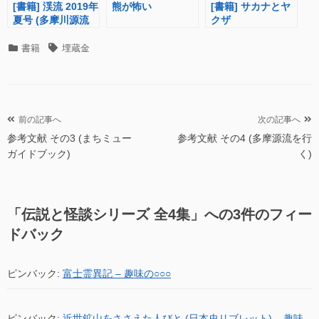
[書籍] 渓流 2019年
熊が怖い
[書籍] サカナとヤ
夏号 (多摩川源流
クザ
でゴールドラッシ
ュ!?)
カ
タ
書籍
埋蔵金
テ
グ
ゴ
リ
ー
投
前の記事へ
次の記事へ
参考文献 その3 (まちミュー
参考文献 その4 (多摩源流を行
稿
ガイドブック)
く)
ナ
ビ
ゲ
「
伝説と怪談シリーズ 全4集
」への3件のフィー
ー
ドバック
シ
ョ
ピンバック:
富士霊異記 – 趣味の○○○
ン
ピンバック:
近世鉱山をささえた人びと (日本史リブレット) – 趣味