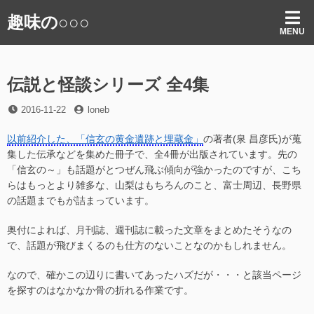
コ
趣味の○○○
ン
MENU
テ
ン
ツ
伝説と怪談シリーズ 全4集
へ
ス
投
投
2016-11-22
loneb
キ
稿
稿
ッ
日
者
以前紹介した、「信玄の黄金遺跡と埋蔵金」
の著者(泉 昌彦氏)が蒐
プ
集した伝承などを集めた冊子で、全4冊が出版されています。先の
「信玄の～」も話題がとつぜん飛ぶ傾向が強かったのですが、こち
らはもっとより雑多な、山梨はもちろんのこと、富士周辺、長野県
の話題までもが詰まっています。
奥付によれば、月刊誌、週刊誌に載った文章をまとめたそうなの
で、話題が飛びまくるのも仕方のないことなのかもしれません。
なので、確かこの辺りに書いてあったハズだが・・・と該当ページ
を探すのはなかなか骨の折れる作業です。