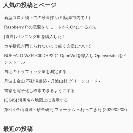
人気の投稿とページ
新型コロナ禍下での砂金採り(相模原市内で！)
Raspberry Piの電源をリモートからOnにする方法
[道具] パンニング皿を購入した！
カギ括弧が閉じられないまま続く文章について
BUFFALO WZR-600DHP2 に OpenWrtを導入し Openvswitchをイ
ンストール
自宅のトラフィック量を測定する
丹波山金山 不動滝遺跡 - 丹波山村 グリーンロード -
書籍を電子化し検索できるようにする
[QGIS] 河川名を地図上に表示する
第8回 金山遺跡・砂金研究 フォーラム へ行ってきた (2020/02/08)
最近の投稿