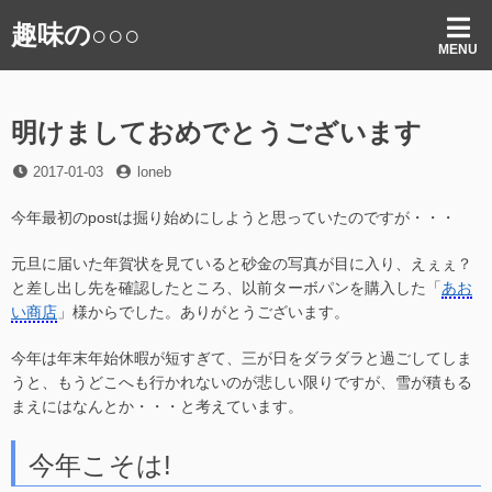
コ
趣味の○○○
ン
MENU
テ
ン
ツ
明けましておめでとうございます
へ
ス
投
投
2017-01-03
loneb
キ
稿
稿
ッ
日
者
今年最初のpostは掘り始めにしようと思っていたのですが・・・
プ
元旦に届いた年賀状を見ていると砂金の写真が目に入り、えぇぇ？
と差し出し先を確認したところ、以前ターボパンを購入した「
あお
い商店
」様からでした。ありがとうございます。
今年は年末年始休暇が短すぎて、三が日をダラダラと過ごしてしま
うと、もうどこへも行かれないのが悲しい限りですが、雪が積もる
まえにはなんとか・・・と考えています。
今年こそは!