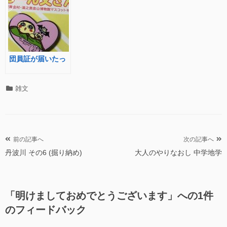
団員証が届いたっ
カ
雑文
テ
ゴ
リ
ー
投
前の記事へ
次の記事へ
丹波川 その6 (掘り納め)
大人のやりなおし 中学地学
稿
ナ
ビ
「
明けましておめでとうございます
」への1件
ゲ
のフィードバック
ー
シ