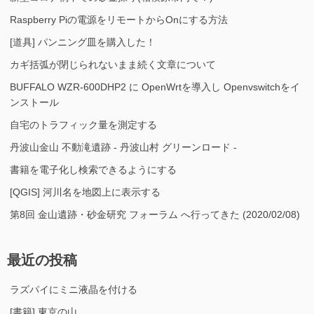
Raspberry Piの電源をリモートからOnにする方法
[道具] パンニング皿を購入した！
カギ括弧が閉じられないまま続く文章について
BUFFALO WZR-600DHP2 に OpenWrtを導入し Openvswitchをイ
ンストール
自宅のトラフィック量を測定する
丹波山金山 不動滝遺跡 - 丹波山村 グリーンロード -
書籍を電子化し検索できるようにする
[QGIS] 河川名を地図上に表示する
第8回 金山遺跡・砂金研究 フォーラム へ行ってきた (2020/02/08)
最近の投稿
ラズパイにミニ液晶を付ける
[書籍] 東京の山