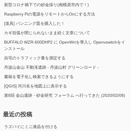
新型コロナ禍下での砂金採り(相模原市内で！)
Raspberry Piの電源をリモートからOnにする方法
[道具] パンニング皿を購入した！
カギ括弧が閉じられないまま続く文章について
BUFFALO WZR-600DHP2 に OpenWrtを導入し Openvswitchをイ
ンストール
自宅のトラフィック量を測定する
丹波山金山 不動滝遺跡 - 丹波山村 グリーンロード -
書籍を電子化し検索できるようにする
[QGIS] 河川名を地図上に表示する
第8回 金山遺跡・砂金研究 フォーラム へ行ってきた (2020/02/08)
最近の投稿
ラズパイにミニ液晶を付ける