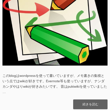
このblogはwordpressを使って書いていますが、メモ書きの集積と
いう点ではwikiが好きです。Evernote等も使っていますが、ナンダ
カンダやはりwikiが好きみたいです。 昔はpukiwikiを使っていました
…
“dokuwiki
続きを読む
の