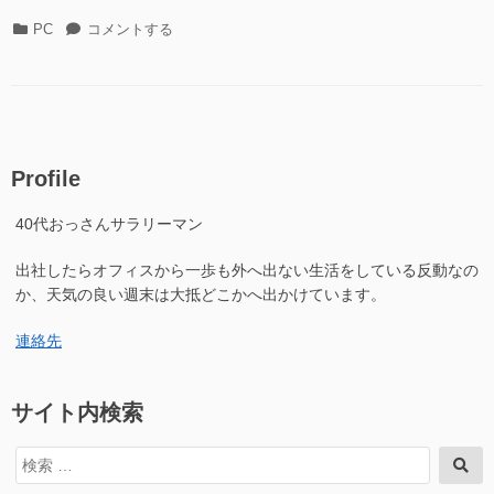
tocselect
カ
dokuwiki
PC
コメントする
plugin
テ
の
が
ゴ
tocselect
文
リ
plugin
字
ー
が
化
文
け
字
す
Profile
化
る
け
問
40代おっさんサラリーマン
す
題
る
に
出社したらオフィスから一歩も外へ出ない生活をしている反動なの
問
つ
題
か、天気の良い週末は大抵どこかへ出かけています。
い
に
て”の
つ
連絡先
い
て
に
サイト内検索
検
検
索
索