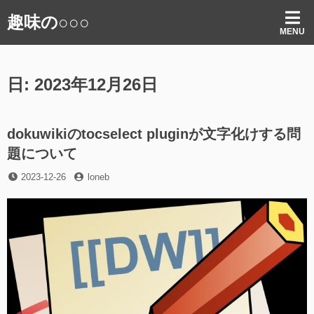
コ
趣味の○○○
ン
MENU
テ
ン
ツ
日:
2023年12月26日
へ
ス
キ
ッ
dokuwikiのtocselect pluginが文字化けする問
プ
題について
投
投
2023-12-26
loneb
稿
稿
日
者