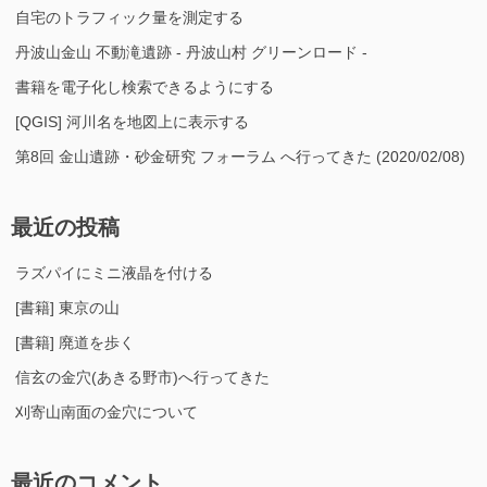
自宅のトラフィック量を測定する
丹波山金山 不動滝遺跡 - 丹波山村 グリーンロード -
書籍を電子化し検索できるようにする
[QGIS] 河川名を地図上に表示する
第8回 金山遺跡・砂金研究 フォーラム へ行ってきた (2020/02/08)
最近の投稿
ラズパイにミニ液晶を付ける
[書籍] 東京の山
[書籍] 廃道を歩く
信玄の金穴(あきる野市)へ行ってきた
刈寄山南面の金穴について
最近のコメント