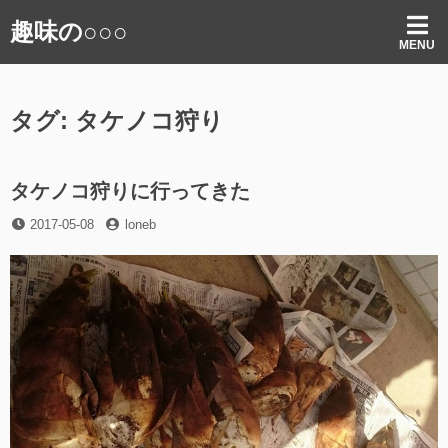
コ
趣味の○○○
ン
MENU
テ
ン
ツ
タグ:
タケノコ狩り
へ
ス
キ
ッ
タケノコ狩りに行ってきた
プ
投
投
2017-05-08
loneb
稿
稿
日
者