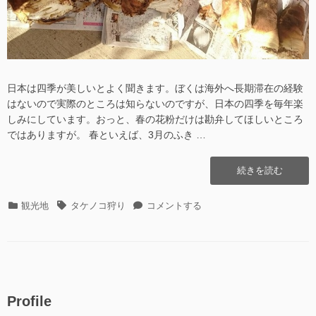
日本は四季が美しいとよく聞きます。ぼくは海外へ長期滞在の経験
はないので実際のところは知らないのですが、日本の四季を毎年楽
しみにしています。おっと、春の花粉だけは勘弁してほしいところ
ではありますが。 春といえば、3月のふき …
“タ
続きを読む
ケ
ノ
カ
タ
タ
観光地
タケノコ狩り
コメントする
コ
テ
グ
ケ
狩
ゴ
ノ
り
リ
コ
に
ー
狩
行
り
っ
に
て
Profile
行
き