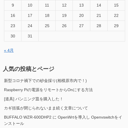
9
10
11
12
13
14
15
16
17
18
19
20
21
22
23
24
25
26
27
28
29
30
31
« 4月
人気の投稿とページ
新型コロナ禍下での砂金採り(相模原市内で！)
Raspberry Piの電源をリモートからOnにする方法
[道具] パンニング皿を購入した！
カギ括弧が閉じられないまま続く文章について
BUFFALO WZR-600DHP2 に OpenWrtを導入し Openvswitchをイ
ンストール