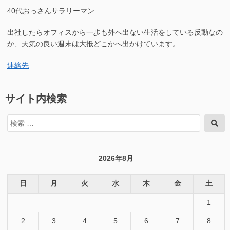
っ
た”の
40代おっさんサラリーマン
て
き
出社したらオフィスから一歩も外へ出ない生活をしている反動なの
た
に
か、天気の良い週末は大抵どこかへ出かけています。
連絡先
サイト内検索
検
検
索
索
対
象:
2026年8月
日
月
火
水
木
金
土
1
2
3
4
5
6
7
8