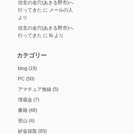
信玄の金穴(あきる野市)へ
行ってきた
に
メールの人
より
信玄の金穴(あきる野市)へ
行ってきた
に
lb
より
カテゴリー
blog
(19)
PC
(50)
アマチュア無線
(5)
埋蔵金
(7)
書籍
(48)
登山
(4)
砂金採取
(95)