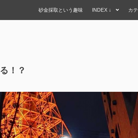
砂金採取という趣味
INDEX ↓
カテ
る！？