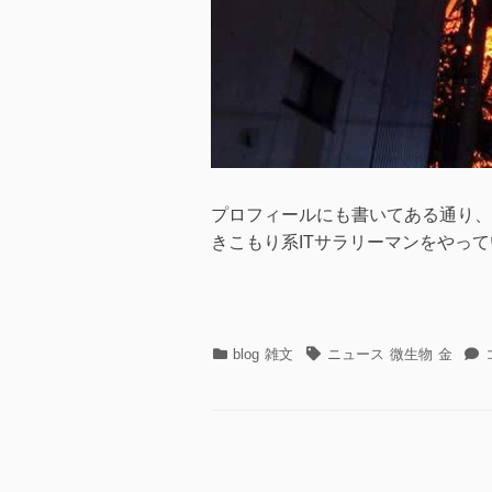
プロフィールにも書いてある通り、平日
きこもり系ITサラリーマンをやっています。
カ
タ
blog
雑文
ニュース
微生物
金
テ
グ
ゴ
リ
ー