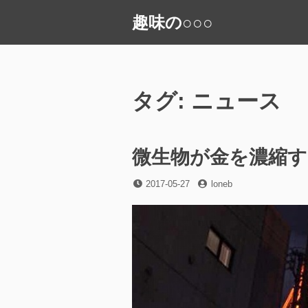
コ
趣味の○○○
ン
テ
ン
ツ
へ
タグ:
ニュース
ス
キ
ッ
微生物が金を濃縮す
プ
投
投
2017-05-27
loneb
稿
稿
日
者