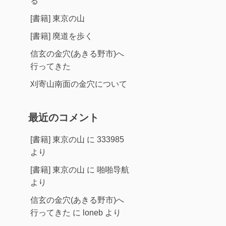
る
[書籍] 東京の山
[書籍] 廃道を歩く
信玄の金穴(あきる野市)へ
行ってきた
刈寄山南面の金穴について
最近のコメント
[書籍] 東京の山
に
333985
より
[書籍] 東京の山
に
啪啪导航
より
信玄の金穴(あきる野市)へ
行ってきた
に
loneb
より