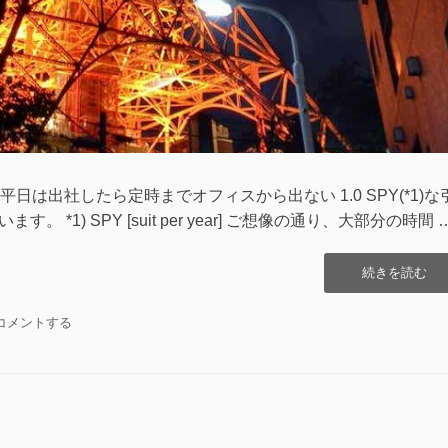
は出社したら定時までオフィスから出ない 1.0 SPY(*1)な
 *1) SPY [suit per year] ご想像の通り、大部分の時間 
“微
続きを読む
生
物
微
コメントする
が
生
金
物
を
が
濃
金
縮
を
す
濃