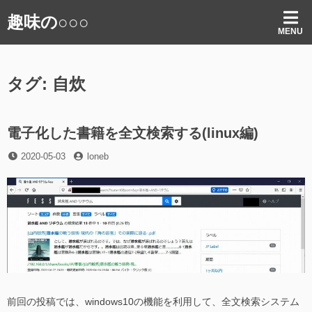
コ
趣味の○○○
ン
MENU
テ
ン
ツ
タグ:
自炊
へ
ス
キ
ッ
電子化した書籍を全文検索する(linux編)
プ
投
投
2020-05-03
loneb
稿
稿
日
者
前回の投稿では、windows10の機能を利用して、全文検索システム