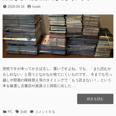
籍
文
投
投
2020-04-18
loneb
を
検
稿
稿
全
索
日
者
文
す
検
る
索
(windows
す
編)”の
る
(windows
編)
に
突然ですが本ってかさばるし、重いですよね。でも、「また読むか
もしれない」と思うとなかなか捨てにくいものです。 今までも引っ
越しや部屋の模様替え等のタイミングで「もう読まない！」という
本を厳選し古書店や資源ゴミ回収に出した …
“書
続きを読む
籍
を
カ
タ
書
PC
自炊
コメントする
電