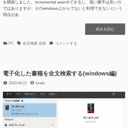
を構築しました。incremental searchできるし、使い勝手は良いの
ではありますが、そのwindows上からでないと利用できないという
弱点があ …
“電
続きを読む
子
化
カ
タ
電
PC
全文検索
自炊
コメントする
し
テ
グ
子
た
ゴ
化
書
リ
し
籍
ー
た
を
書
電子化した書籍を全文検索する(windows編)
全
籍
文
投
投
2020-04-21
loneb
を
検
稿
稿
全
索
日
者
文
す
検
る
索
(linux
す
編)”の
る
(linux