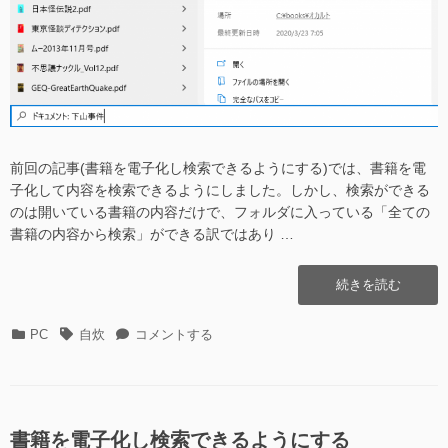
編)
に
前回の記事(書籍を電子化し検索できるようにする)では、書籍を電
子化して内容を検索できるようにしました。しかし、検索ができる
のは開いている書籍の内容だけで、フォルダに入っている「全ての
書籍の内容から検索」ができる訳ではあり …
“電
続きを読む
子
化
カ
タ
電
PC
自炊
コメントする
し
テ
グ
子
た
ゴ
化
書
リ
し
籍
ー
た
を
書
書籍を電子化し検索できるようにする
全