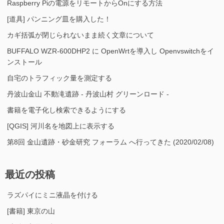
Raspberry Piの電源をリモートからOnにする方法
[道具] パンニング皿を購入した！
カギ括弧が閉じられないまま続く文章について
BUFFALO WZR-600DHP2 に OpenWrtを導入し Openvswitchをイ
ンストール
自宅のトラフィック量を測定する
丹波山金山 不動滝遺跡 - 丹波山村 グリーンロード -
書籍を電子化し検索できるようにする
[QGIS] 河川名を地図上に表示する
第8回 金山遺跡・砂金研究 フォーラム へ行ってきた (2020/02/08)
最近の投稿
ラズパイにミニ液晶を付ける
[書籍] 東京の山