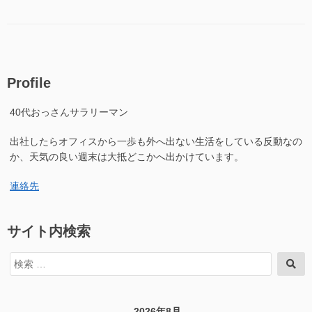
テ
グ
籍
子
ゴ
を
化
リ
電
し
ー
子
検
化
索
し
で
Profile
検
き
索
る
40代おっさんサラリーマン
で
よ
き
う
出社したらオフィスから一歩も外へ出ない生活をしている反動なの
る
に
よ
か、天気の良い週末は大抵どこかへ出かけています。
す
う
る”の
に
連絡先
す
る
に
サイト内検索
検
検
索
索
対
象:
2026年8月