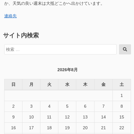
初
か、天気の良い週末は大抵どこかへ出かけています。
ー
の
ム
ホ
連絡先
ペ
ー
ー
ム
ジ
ペ
サイト内検索
を
ー
公
ジ
検
開
検
を
索
索
し
公
対
た
開
象:
サ
し
2026年8月
ー
た
バ
サ
を
日
月
火
水
木
金
土
ー
見
バ
て
1
を
き
見
2
3
4
5
6
7
8
た！”の
て
き
9
10
11
12
13
14
15
た！
16
17
18
19
20
21
22
に