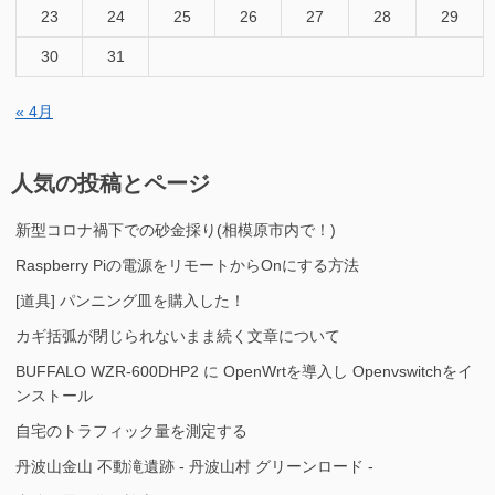
23
24
25
26
27
28
29
30
31
« 4月
人気の投稿とページ
新型コロナ禍下での砂金採り(相模原市内で！)
Raspberry Piの電源をリモートからOnにする方法
[道具] パンニング皿を購入した！
カギ括弧が閉じられないまま続く文章について
BUFFALO WZR-600DHP2 に OpenWrtを導入し Openvswitchをイ
ンストール
自宅のトラフィック量を測定する
丹波山金山 不動滝遺跡 - 丹波山村 グリーンロード -