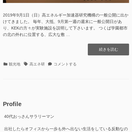
2019年9月1日（日）高エネルギー加速器研究機構の一般公開に出か
けてきました。 毎年、大抵、9月第一週の週末に一般公開日があ
り、KEKの方々が実験施設を説明して下さいます。 つくば学園都市
の北の外れに位置する、広大な敷 …
“KEK
続きを読む
の
一
カ
タ
KEK
観光地
高エネ研
コメントする
般
テ
グ
の
公
ゴ
一
開
リ
般
日
ー
公
に
開
日
日
本
Profile
に
で
日
最
40代おっさんサラリーマン
本
初
で
の
出社したらオフィスから一歩も外へ出ない生活をしている反動なの
最
ホ