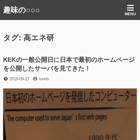
コ
趣味の○○○
ン
MENU
テ
ン
ツ
タグ:
高エネ研
へ
ス
キ
ッ
KEKの一般公開日に日本で最初のホームページ
プ
を公開したサーバを見てきた！
投
投
2019-09-17
loneb
稿
稿
日
者