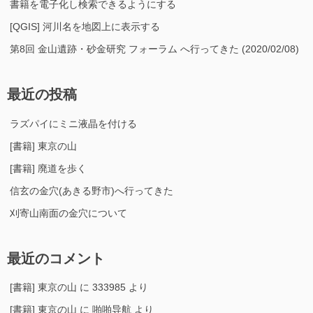
書籍を電子化し検索できるようにする
[QGIS] 河川名を地図上に表示する
第8回 金山遺跡・砂金研究 フォーラム へ行ってきた (2020/02/08)
最近の投稿
ラズパイにミニ液晶を付ける
[書籍] 東京の山
[書籍] 廃道を歩く
信玄の金穴(あきる野市)へ行ってきた
刈寄山南面の金穴について
最近のコメント
[書籍] 東京の山
に
333985
より
[書籍] 東京の山
に
啪啪导航
より